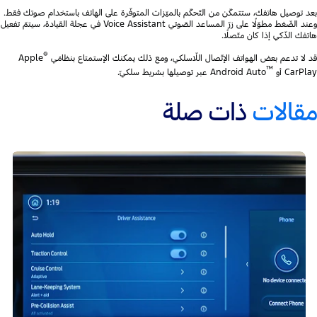
بعد توصيل هاتفك، ستتمكّن من التّحكّم بالميّزات المتوفّرة على الهاتف باستخدام صوتك فقط.
وعند الضّغط مطوّلًا على زرّ المساعد الصّوتي Voice Assistant في عجلة القيادة، سيتمّ تفعيل
هاتفك الذّكي إذا كان متّصلًا.
®
قد لا تدعم بعض الهواتف الإتّصال اللّاسلكي، ومع ذلك يمكنك الإستمتاع بنظامَي
Apple
™
CarPlay أو
Android Auto عبر توصيلها بشريط سلكيّ.
مقالات
ذات صلة