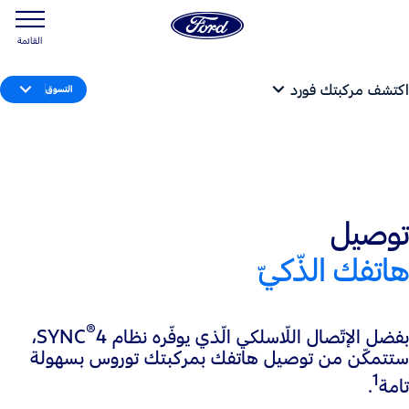
القائمة
اكتشف مركبتك فورد
التسوق
توصيل
هاتفك الذّكيّ
®
بفضل الإتّصال اللّاسلكي الّذي يوفّره نظام SYNC
4،
ستتمكّن من توصيل هاتفك بمركبتك توروس بسهولة
1
تامة
.