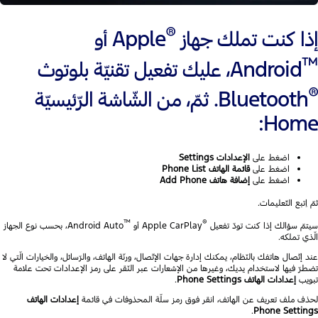
®
إذا كنت تملك جهاز
Apple أو
™
Android، عليك تفعيل تقنيّة بلوتوث
®
Bluetooth. ثمّ، من الشّاشة الرّئيسيّة
Home:
اضغط على
الإعدادات
Settings
اضغط على
قائمة الهاتف
Phone List
اضغط على
إضافة هاتف
Add Phone
ثمّ اِتبع التّعليمات.
™
®
سيتمّ سؤالك إذا كنت تودّ تفعيل Apple CarPlay
Android Auto، بحسب نوع الجهاز
الّذي تملكه.
عند إتّصال هاتفك بالنّظام، يمكنك إدارة جهات الإتّصال، ورنّة الهاتف، والرّسائل، والخيارات الّتي لا
تضطرّ فيها لاستخدام يديك، وغيرها من الإشعارات عبر النّقر على رمز الإعدادات تحت علامة
تبويب
إعدادات الهاتف
Phone Settings
.
لحذف ملف تعريف عن الهاتف، انقر فوق رمز سلّة المحذوفات في قائمة
إعدادات الهاتف
.
Phone Settings