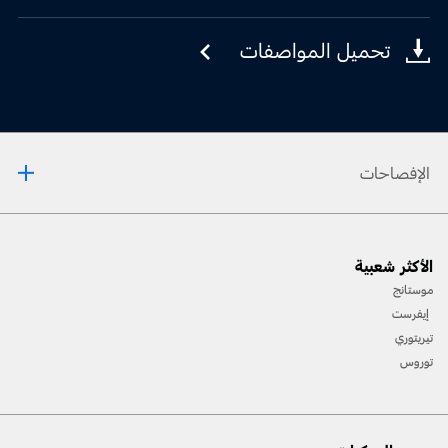
تحميل المواصفات
الإفصاحات
لا تقُدْ وأنت شارد الذّهن أو عند استخدام الأجهزة المحمولة. استخدم الأنظمة المنشّطة
صوتيًّا عند الإمكان. قد لا تعمل بعض الميّزات إذا كان أحد تروس القيادة في وضعيّة
الأكثر شعبية
التّعشيق. لا تتوافق كلّ الميّزات مع الهواتف كافّة.
موستانج
إيفرست
تيريتوري
توروس