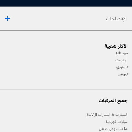
الإفصاحات
لا تقُدْ وأنت شارد الذّهن أو عند استخدام الأجهزة المحمولة. استخدم الأنظمة المنشّطة
صوتيًّا عند الإمكان. قد لا تعمل بعض الميّزات إذا كان أحد تروس القيادة في وضعيّة
الأكثر شعبية
التّعشيق. لا تتوافق كلّ الميّزات مع الهواتف كافّة.
الشّحن اللّاسلكي Qi المتوفّر قد لا يكون متوافقًا مع الهواتف الجوّالة كافّة.
موستانج
إيفرست
تيريتوري
توروس
جميع المركبات
السيارات & السيارات الSUV
سيارات كهربائية
شاحنات وعربات نقل