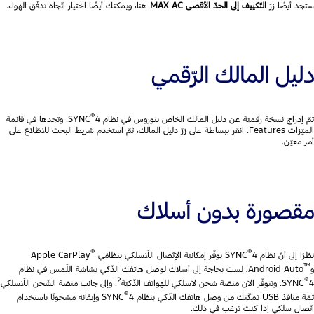
ستجد أيضًا زرّ
التّكييف إلى الحدّ الأقصى
MAX AC
هنا، ويمكنك أيضًا اختيار اتّجاه تدفّق الهواء.
دليل المالك الرّقمي
®
تمّ إدراج نسخة رقميّة عن دليل المالك الخاص بتوروس في نظام SYNC
4. وتجدها في قائمة
الميّزات Features. انقر ببساطة على زرّ دليل المالك، ثمّ استخدم شريط البحث للاطّلاع على
أمر معيّن.
مقصورة بدون أسلاك
®
®
نظرًا إلى أنّ نظام SYNC
4 يوفّر إمكانيّة الإتّصال اللّاسلكي بنظامَي
Apple CarPlay
™
و
Android Auto، لست بحاجة إلى أسلاك لوصل هاتفك الذّكي بشاشة اللّمس في نظام
2
®
4. وتتوفّر الآن منصّة شحن لاسلكي للهواتف الذّكيّة
SYNC
. وإلى جانب منصّة الشّحن اللّاسلكي
®
ثمّة منافذ USB تمكّنك من وصل هاتفك الذّكي بنظام SYNC
4 وإبقائه مشحونًا باستخدام
اتّصال سلكي إذا كنت ترغب في ذلك.