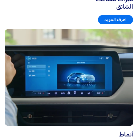
السّائق
اعرف المزيد
أنماط