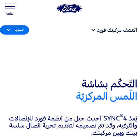
القائمة
اكتشف مركبتك فورد
التسوق
التّحكّم بشاشة
اللّمس المركزيّة
®
يُعدّ SYNC
4 أحدث جيل من أنظمة فورد للإتّصالات
والتّرفيه، وقد تمّ تصميمه لتقديم تجربة اتّصال سلسة
بينك وبين مركبتك.