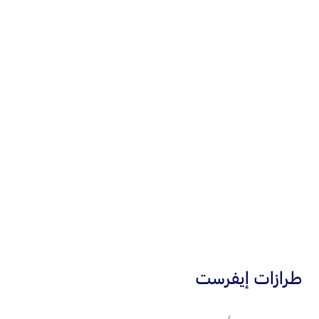
قياس 8 بوصات
شاشة لمس
قياس 10.1 أو 12 بوصة
كاميرا
بزاوية 360 درجة
®
Apple CarPlay
™
Android Auto
®
نظام فورد Co-Pilot360
طرازات إيفرست