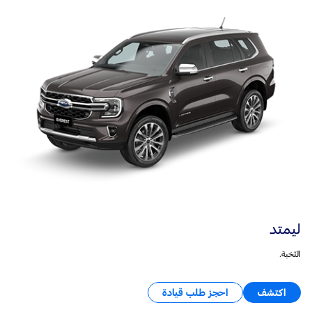
ليمتد
النّخبة.
اكتشف
احجز طلب قيادة