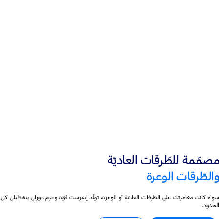
محرّك I-4 سعة 2.3 لتر‎
®
EcoBoost مشحون توربينيًّا
محرّك سعة 2.0 لتر
ديزل مشحون توربينيًّا
مصمّمة للطّرقات العاديّة
والطّرقات الوعرة
سواء كانت مغامرتك على الطّرقات العاديّة أو الوعرة، تولّد إيفرست قوّة وعزم دوران يتخطّيان كلّ
الحدود.