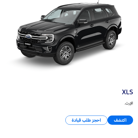
XLS
الإرث.
اكتشف
احجز طلب قيادة