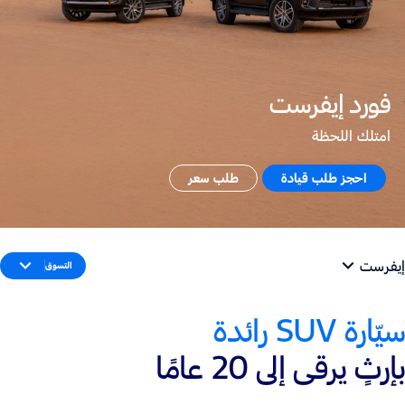
فورد إيفرست
امتلك اللحظة
احجز طلب قيادة
طلب سعر
إيفرست
التسوق
سيّارة SUV رائدة
بإرثٍ يرقى إلى 20 عامًا