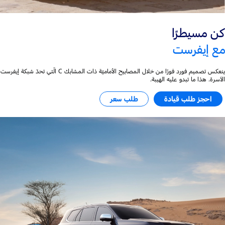
كن مسيطرًا
مع إيفرست
ينعكس تصميم فورد فورًا من خلال المصابيح الأماميّة ذات المشابك C الّتي تحدّ شبكة إيفرست
الآسرة. هذا ما تبدو عليه الهيبة.
احجز طلب قيادة
طلب سعر