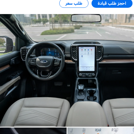
احجز طلب قيادة
طلب سعر