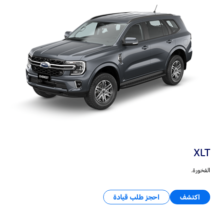
XLT
الفخورة.
اكتشف
احجز طلب قيادة