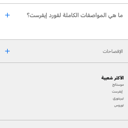
نعم، يمكنك الحجز مباشرة عبر صفحة تجربة القيادة الخاصّة بإيفرست.
ما هي المواصفات الكاملة لفورد إيفرست؟
جميع المواصفات، بما في ذلك الفئات، الأبعاد، والمزايا، متوفّرة في قسم المواصفات،
ويمكنك أيضًا تنزيلها مباشرة من الموقع.
الإفصاحات
[1] يرجى دائمًا مراجعة دليل المالك قبل القيادة على الطّرقات الوعرة، ومعرفة طريقك ومدى صعوبة
الأكثر شعبية
المسارات، وإستخدام معدّات السّلامة المناسبة.
موستانج
[2] لن تتوفّر جميع ميّزات المركبة في جميع الأسواق. إتّصل بموزّع فورد المحلّي للحصول على أحدث
إيفرست
المعلومات حول الطّرازات في السّوق الخاص بك.
تيريتوري
توروس