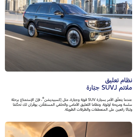
نظام تعليق
ملائم لـSUV جبّارة
®
عندما يتعلّق الأمر بسيّارة SUV قويّة وجبّارة، مثل إكسبيديشن
، فإنّ الإستمتاع برحلة
سلسة ومريحة أولويّة. ونظاما التّعليق الأمامي والخلفي المستقلّان، يوفّران لك تحكّمًا
وثباتًا رائعين على المنعطفات والطّرقات الطّويلة.