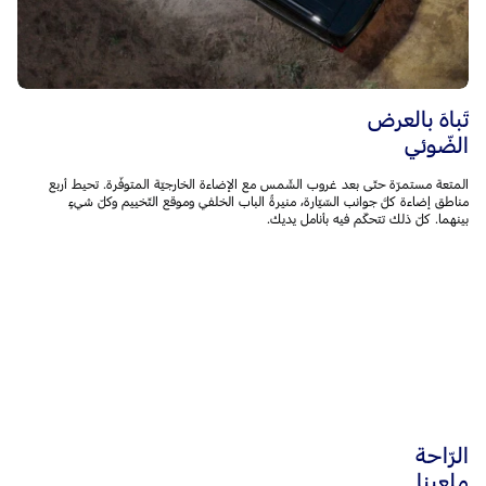
تَباهَ بالعرض
الضّوئي
المتعة مستمرّة حتّى بعد غروب الشّمس مع الإضاءة الخارجيّة المتوفّرة. تحيط أربع
مناطق إضاءة كلَّ جوانب السّيّارة، منيرةً الباب الخلفي وموقع التّخييم وكلّ شيءٍ
بينهما. كلّ ذلك تتحكّم فيه بأنامل يديك.
الرّاحة
ملعبنا