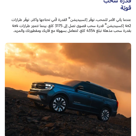
قدرة سحب
قويّة
®
عندما يأتي الأمر للسّحب، توفّر إكسبيديشن
القدرة الّتي تحتاجها وأكثر. توفّر طرازات
®
4x2 إكسبيديشن
قدرة سحب قصوى تصل إلى 3175 كلغ، بينما تتميّز طرازات 4x4
بقدرة سحب مذهلة تبلغ 4354 كلغ، لتتعامل بسهولة مع قاربك ومقطورتك والمزيد.