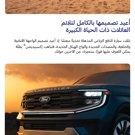
أُعيد تصميمها بالكامل لتلائم
العائلات ذات الحياة الكبيرة
تلقّت سيّارة الدّفع الرّباعي المذهلة تحديثًا منعشًا. إذ أُعيد تصميم الواجهة الأماميّة
®
والخلفيّة، والمصدّات الجديدة وألواح الهيكل الجديدة، فتباهت إكسبيديشن
بطلّة
يمكن التّعرّف عليها فورًا، ستميّزك عن الآخرين حولك.