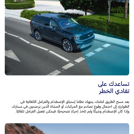
تساعدك على
تفادي الخطر
بعد مسح الطّريق أمامك، ينبّهك نظاما إستباق الإصطدام والفرامل التّلقائيّة في
الطّوارئ إلى احتمال وقوع تصادم مع المركبات أو المشاة الّذين يُرصدون في مسارك.
وإذا كان الإصطدام وشيكًا ولم تتّخذ إجراءً تصحيحيًّا، فيمكن تفعيل الفرامل تلقائيًّا.