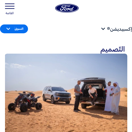
القائمة
إكسبيديشن®
التسوق
التّصميم