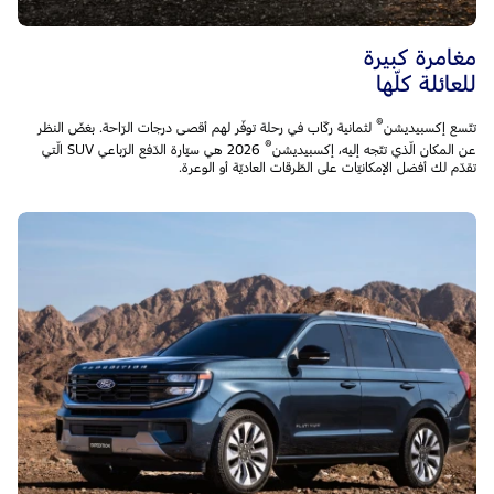
مغامرة كبيرة
للعائلة كلّها
®
تتّسع إكسبيديشن
لثمانية ركّاب في رحلة توفّر لهم أقصى درجات الرّاحة. بغضّ النظر
®
عن المكان الّذي تتّجه إليه، إكسبيديشن
2026 هي سيّارة الدّفع الرّباعي SUV الّتي
تقدّم لك أفضل الإمكانيّات على الطّرقات العاديّة أو الوعرة.