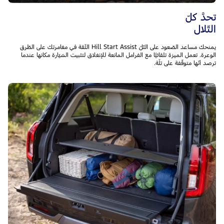
تحدَّ كلّ
التّلال
يمنحك مساعد الصّعود على التّلّ Hill Start Assist الثّقة في مغامرتك على الطّرق
الوعرة. تعمل الميزة تلقائيًّا مع الفرامل المانعة للإنغلاق لتثبيت السّيّارة مكانها عندما
ترصد أنّها متوقّفة على تلّة.