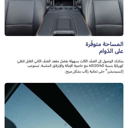
المساحة متوفّرة
على الدّوام
يمكنك الوصول إلى الصّفّ الثّالث بسهولة بفضل مقعد الصّفّ الثّاني القابل للطّيّ
كهربائيًّا بنسبة 40/20/40 مع خاصيّة الإمالة والإنزلاق السّلسة. تستوعب
®
إكسبيديشن
حتّى ثمانية ركّاب بشكلٍ مريح.