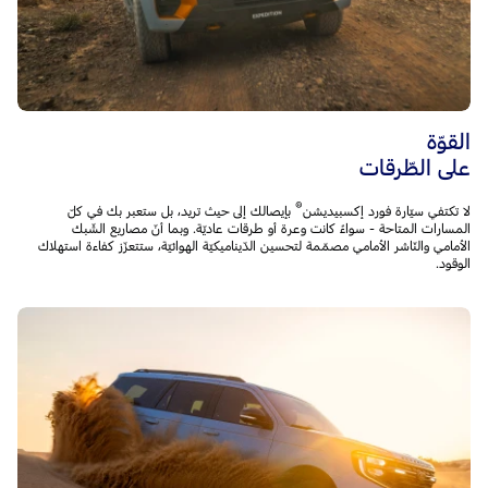
القوّة
على الطّرقات
®
لا تكتفي سيّارة فورد إكسبيديشن
بإيصالك إلى حيث تريد، بل ستعبر بك في كلّ
المسارات المتاحة - سواءً كانت وعرة أو طرقات عاديّة. وبما أنّ مصاريع الشّبك
الأمامي والنّاشر الأمامي مصمّمة لتحسين الدّيناميكيّة الهوائيّة، ستتعزّز كفاءة استهلاك
الوقود.