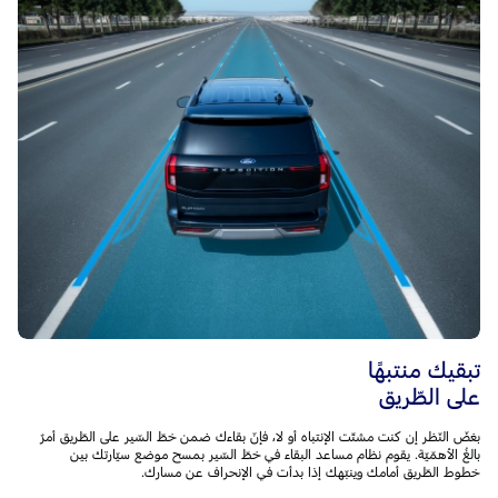
تبقيك منتبهًا
على الطّريق
بغضّ النّظر إن كنت مشتّت الإنتباه أو لا، فإنّ بقاءك ضمن خطّ السّير على الطّريق أمرٌ
بالغُ الأهمّيّة. يقوم نظام مساعد البقاء في خطّ السّير بمسح موضع سيّارتك بين
خطوط الطّريق أمامك وينبّهك إذا بدأت في الإنحراف عن مسارك.