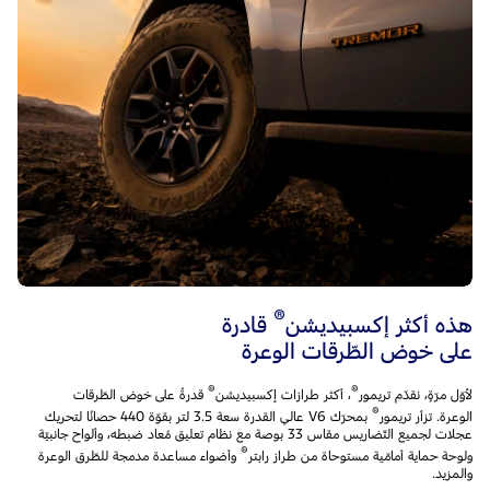
®
هذه أكثر إكسبيديشن
قادرة
على خوض الطّرقات الوعرة
®
®
لأوّل مرّةٍ، نقدّم تريمور
، أكثر طرازات إكسبيديشن
قدرةً على خوض الطّرقات
®
الوعرة. تزأر تريمور
بمحرّك V6 عالي القدرة سعة 3.5 لتر بقوّة 440 حصانًا لتحريك
عجلات لجميع التّضاريس مقاس 33 بوصة مع نظام تعليق مُعاد ضبطه، وألواح جانبيّة
®
ولوحة حماية أمامّية مستوحاة من طراز رابتر
وأضواء مساعدة مدمجة للطّرق الوعرة
والمزيد.