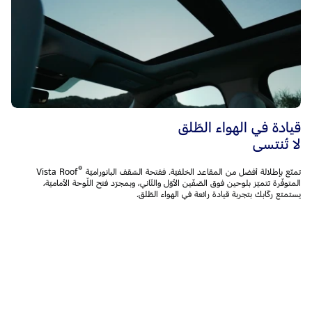
قيادة في الهواء الطّلق
لا تُنتسى
®
تمتّع بإطلالة أفضل من المقاعد الخلفيّة. ففتحة السّقف البانوراميّة
Vista Roof
المتوفّرة تتميّز بلوحين فوق الصّفّين الأوّل والثّاني، وبمجرّد فتح اللّوحة الأماميّة،
يستمتع ركّابك بتجربة قيادة رائعة في الهواء الطّلق.