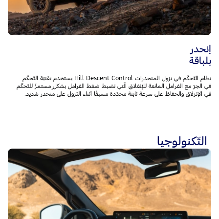
اِنحدر
بلباقة
نظام التّحكّم في نزول المنحدرات Hill Descent Control يستخدم تقنيّة التّحكّم
في الجرّ مع الفرامل المانعة للإنغلاق الّتي تضبط ضغط الفرامل بشكلٍ مستمرٍّ للتّحكّم
في الإنزلاق والحفاظ على سرعة ثابتة محدّدة مسبقًا أثناء النّزول على منحدر شديد.
التّكنولوجيا