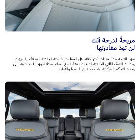
مريحةٌ لدرجة أنّك
لن تودّ مغادرتها
تعزيز الرّاحة يبدأ بميّزات أكثر أناقة مثل المقاعد الأماميّة الجلديّة المُدفّأة والمهوّاة،
ومقاعد الصّفّ الثّاني الجلديّة الفاخرة المُثقّبة مع مساند مبطّنة، وزخارف خشبيّة على
وحدة التّحكّم المركزيّة وباب صندوق الميديا والتّرفيه.