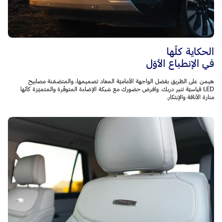
الحكاية كلّها
في الإنطباع الأوّل
هيمن على الطّريق بفضل الواجهة الأماميّة المعاد تصميمها، والمتضمّنة مصابيح
LED قياسيّة تنير دربك. وافرض حضورك مع شبكة الإضاءة المتوفّرة والمتميّزة كأنّها
منارة الأناقة والإبتكار.