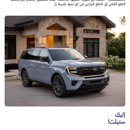
الدّفع الثّنائي إلى الدّفع الرّباعي في أيّ نمطٍ بكبسة زرٍّ.
إليكَ
ستيلث!