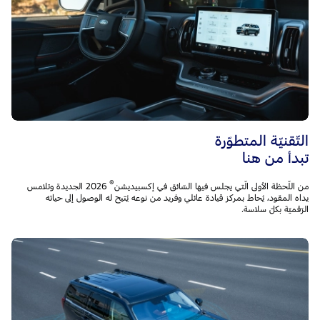
التّقنيّة المتطوّرة
تبدأ من هنا
®
من اللّحظة الأولى الّتي يجلس فيها السّائق في إكسبيديشن
2026 الجديدة وتلامس
يداه المقود، يُحاط بمركز قيادة عائلي وفريد من نوعه يُتيح له الوصول إلى حياته
الرّقميّة بكلّ سلاسة.