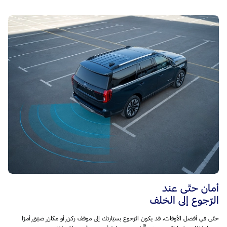
أمان حتّى عند
الرّجوع إلى الخلف
حتّى في أفضل الأوقات، قد يكون الرّجوع بسيّارتك إلى موقف ركنٍ أو مكانٍ ضيّقٍ أمرًا
®