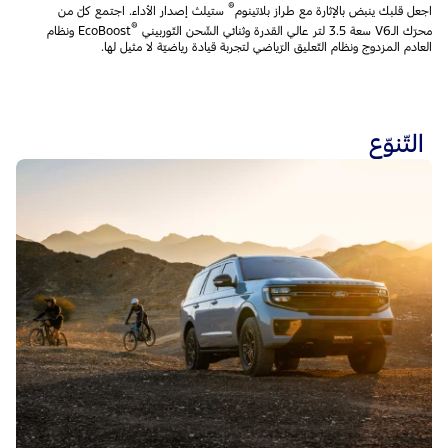
®
اجعل قلبك ينبض بالإثارة مع طراز بلاتينوم
ستيلث إصدار الأداء. اجتمع كلّ من
®
محرّك الـV6 سعة 3.5 لتر عالي القدرة وثنائي الشّحن التّوربيني
EcoBoost ونظام
العادم المزدوج ونظام التّعليق الرّياضي لتجربة قيادة رياضيّة لا مثيل لها.
التّنوّع