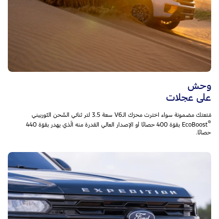
وحش
على عجلات
مُتعتك مضمونة سواء اخترت محرّك الـV6 سعة 3.5 لتر ثنائي الشّحن التّوربيني
®
EcoBoost بقوّة 400 حصانًا أو الإصدار العالي القدرة منه الّذي يهدر بقوّة 440
حصانًا.