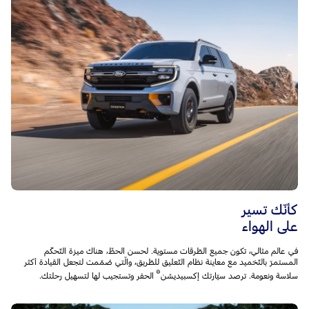
كأنّك تسير
على الهواء
في عالم مثالي، تكون جميع الطّرقات مستوية. لحسن الحظّ، هناك ميزة التّحكّم
المستمرّ بالتّخميد مع معاينة نظام التّعليق للطّريق، والّتي صُمّمت لتجعل القيادة أكثر
®
سلاسة ونعومة. ترصد سيّارتك إكسبيديشن
الحفر وتستجيب لها لتسهيل رحلتك.