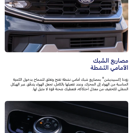
مصاريع الشّبك
الأمامي النّشطة
®
زوّدنا إكسبيديشن
بمصاريع شبك أمامي نشطة تفتح وتغلق للسّماح بدخول الكميّة
المناسبة من الهواء إلى المحرّك. وعند تفعيلها بالكامل، تجعل الهواء يتدفّق عبر الهيكل
السّفلي للتّخفيف من معدّل احتكاكه، فتعطيك شحنة قوّة لا مثيل لها.