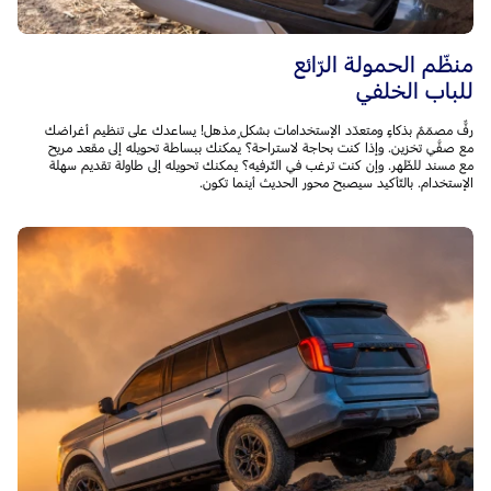
منظّم الحمولة الرّائع
للباب الخلفي
رفٌّ مصمّمٌ بذكاءٍ ومتعدّد الإستخدامات بشكلٍ مذهل! يساعدك على تنظيم أغراضك
مع صفَّي تخزين. وإذا كنت بحاجة لاستراحة؟ يمكنك ببساطة تحويله إلى مقعد مريح
مع مسند للظّهر. وإن كنت ترغب في التّرفيه؟ يمكنك تحويله إلى طاولة تقديم سهلة
الإستخدام. بالتّأكيد سيصبح محور الحديث أينما تكون.