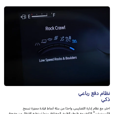
نظام دفع رباعي
ذكي
اختَر، مع نظام إدارة التّضاريس، واحدًا من ستّة أنماط قيادة مميّزة تسمح
®
لإكسبيديشن
التّكيّف مع ظروف الطّريق المختلفة. بينما تستطيع الإنتقال من وضعيّة