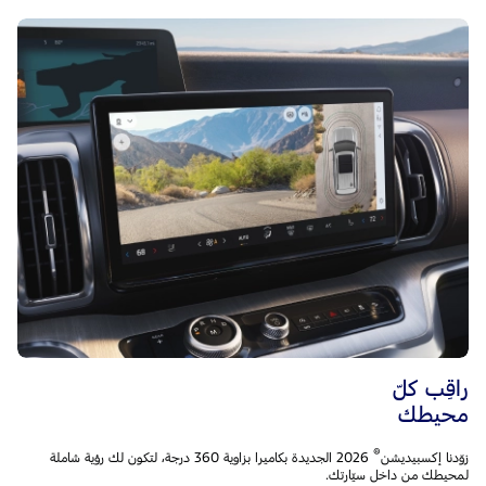
راقِب كلّ
محيطك
®
زوّدنا إكسبيديشن
2026 الجديدة بكاميرا بزاوية 360 درجة، لتكون لك رؤية شاملة
لمحيطك من داخل سيّارتك.