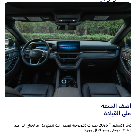
أضف المتعة
على القيادة
®
تزخر إكسبلورر
2026 بميّزات تكنولوجيّة تضمن أنّك تتمتّع بكلّ ما تحتاج إليه منذ
انطلاقك وحتّى وصولك إلى وجهتك.