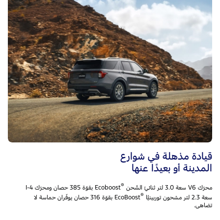
قيادة مذهلة في شوارع
المدينة أو بعيدًا عنها
®
محرّك V6 سعة 3.0 لتر ثنائيّ الشّحن
Ecoboost بقوّة 385 حصان ومحرّك I-4
®
سعة 2.3 لتر مشحون توربينيًّا
EcoBoost بقوّة 316 حصان يوفّران حماسة لا
تضاهى.