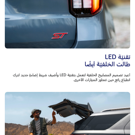
تقنيّة LED
طالت الخلفيّة أيضًا
أعيد تصميم المصابيح الخلفيّة لتعمل بتقنيّة LED وأُضيف شريط إضاءةٍ جديد لترك
انطباعٍ رائعٍ حين تتجاوز السّيّارات الأخرى.