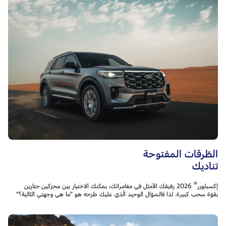
الطّرقات المفتوحة
تناديك
®
إكسبلورر
2026 رفيقك الأمثل في مغامراتك، يمكنك الاختيار بين محرّكين جبّارين
بقوّة سحب كبيرة. لذا فالسّؤال الوحيد الّذي عليك طرحه هو "ما هي وجهتي التّالية؟"