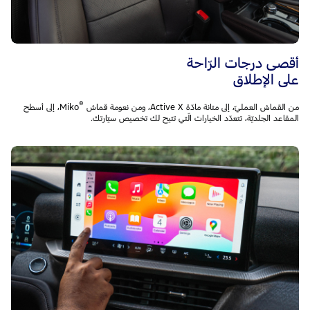
أقصى درجات الرّاحة
على الإطلاق
®
من القماش العمليّ، إلى متانة مادّة Active X، ومن نعومة قماش Miko
‎، إلى أسطح
المقاعد الجلديّة، تتعدّد الخيارات الّتي تتيح لك تخصيص سيّارتك.