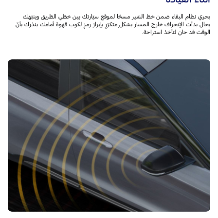
يجري نظام البقاء ضمن خطّ السّير مسحًا لموقع سيّارتك بين خطّي الطّريق وينبّهك
بحال بدأت الإنحراف خارج المسار بشكلٍ متكرّرٍ بإبراز رمزٍ لكوب قهوة أمامك ينذرك بأنّ
الوقت قد حان لتأخذ استراحة.