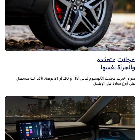
عجلات متعدّدة
والجرأة نفسها
سواء اخترت عجلات الألومنيوم قياس 18، أو 20، أو 21 بوصة، تأكّد أنّك ستحصل
على أروع سيّارة على الإطلاق.