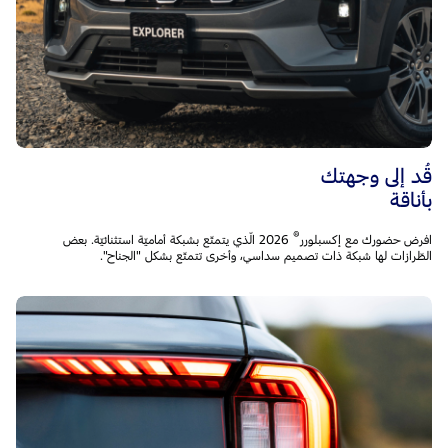
قُد إلى وجهتك
بأناقة
®
افرض حضورك مع إكسبلورر
2026 الّذي يتمتّع بشبكة أماميّة استثنائيّة. بعض
الطّرازات لها شبكة ذات تصميم سداسي، وأخرى تتمتّع بشكل "الجناح".