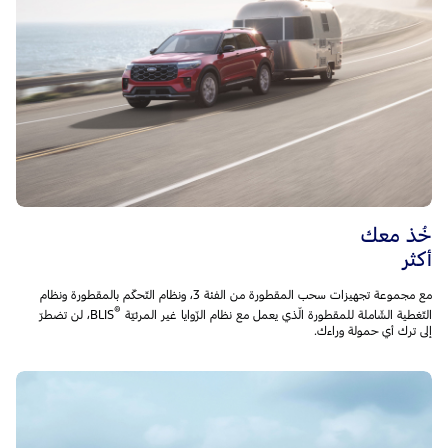
خُذ معك
أكثر
مع مجموعة تجهيزات سحب المقطورة من الفئة 3، ونظام التّحكّم بالمقطورة ونظام
®
التّغطية الشّاملة للمقطورة الّذي يعمل مع نظام الزّوايا غير المرئيّة BLIS
‎، لن تضطرّ
إلى ترك أي حمولة وراءك.