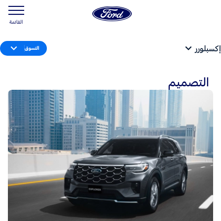
القائمة
إكسبلورر
التسوق
التصميم