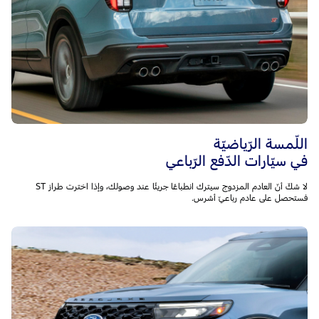
اللّمسة الرّياضيّة
في سيّارات الدّفع الرّباعي
لا شكّ أنّ العادم المزدوج سيترك انطباعًا جريئًا عند وصولك، وإذا اخترت طراز ST
فستحصل على عادم رباعيّ أشرس.