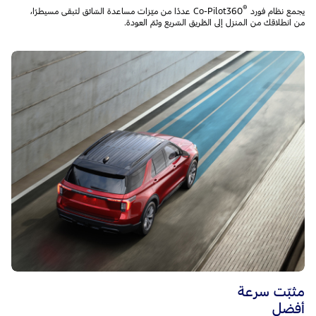
®
يجمع نظام فورد
Co-Pilot360 عددًا من ميّزات مساعدة السّائق لتبقى مسيطرًا،
من انطلاقك من المنزل إلى الطّريق السّريع وثمّ العودة.
مثبّت سرعة
أفضل