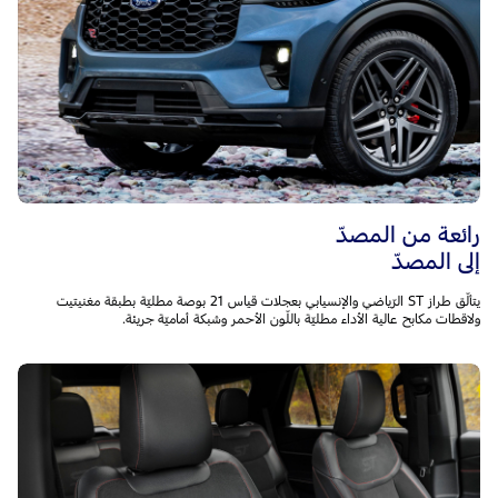
رائعة من المصدّ
إلى المصدّ
يتألّق طراز ST الرّياضي والإنسيابي بعجلات قياس 21 بوصة مطليّة بطبقة مغنيتيت
ولاقطات مكابح عالية الأداء مطليّة باللّون الأحمر وشبكة أماميّة جريئة.