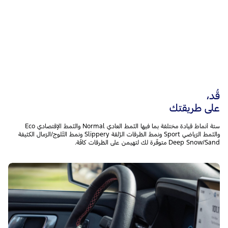
قُد،
على طريقتك
ستة أنماط قيادة مختلفة بما فيها النّمط العادي Normal والنّمط الإقتصادي Eco
والنّمط الرّياضي Sport ونمط الطّرقات الزّلقة Slippery ونمط الثّلوج/الرّمال الكثيفة
Deep Snow/Sand متوفّرة لك لتهيمن على الطّرقات كافّة.