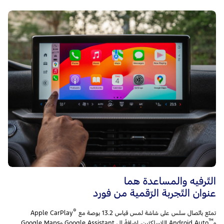
التّرفيه والمساعدة هما
عنوان التّجربة الرّقمية من فورد
®
تمتّع باتّصال سلس على شاشة لمس قياس 13.2 بوصة مع Apple CarPlay
™
وAndroid Auto
‎ اللاسلكيَّين، إضافةً إلى Google Assistant وGoogle Maps