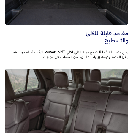
مقاعد قابلة للطّيّ
والتّسطيح
®
يسع مقعد الصّفّ الثّالث مع ميزة الطّيّ الآلي PowerFold
‎ الرّكّاب أو الحمولة. قم
بطيّ المقعد بكبسة زرّ واحدة لمزيد من المساحة في سيّارتك.