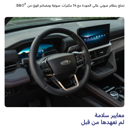
®
تمتّع بنظام صوتي عالي الجودة مع 14 مكبّرات صوتيّة ومضخّم قويّ من B&O
معايير سلامة
لم تعهدها من قبل