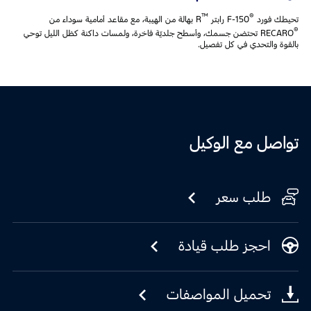
™
®
تحيطك فورد
F‑150 رابتر
R بهالة من الهيبة، مع مقاعد أمامية سوداء من
®
RECARO تحتضن جسمك، وأسطح جلديّة فاخرة، ولمسات داكنة كظل الليل توحي
بالقوة والتحدي في كل تفصيل.
تواصل مع الوكيل
طلب سعر
احجز طلب قيادة
تحميل المواصفات