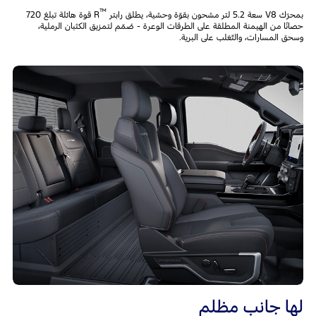
™
بمحرّك V8 سعة 5.2 لتر مشحون بقوّة وحشية، يطلق رابتر
R قوة هائلة تبلغ 720
حصانًا من الهيمنة المطلقة على الطرقات الوعرة - صُمّم لتمزيق الكثبان الرملية،
وسحق المسارات، والتّغلب على البرية.
لها جانب مظلم