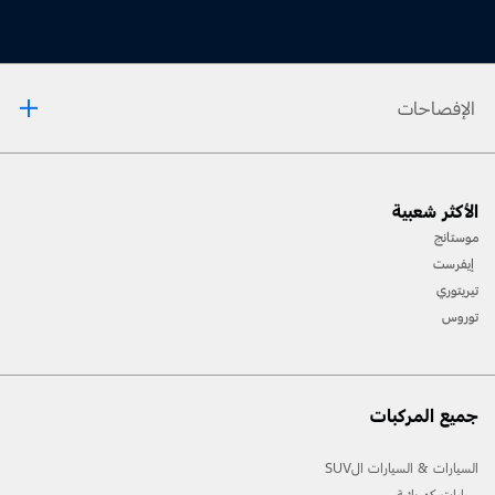
الإفصاحات
[1] يرجى دائماً مراجعة دليل المالك قبل القيادة على الطرقات الوعرة، ومعرفة طريقك ومدى صعوبة
الأكثر شعبية
المسارات، واستخدام معدات السلامة المناسبة.
موستانج
[2] لن تتوفّر جميع ميّزات المركبة في جميع الأسواق. اتصل بموزّع فورد المحلي للحصول على أحدث
إيفرست
المعلومات حول الطرازات في السوق الخاص بك.
تيريتوري
توروس
جميع المركبات
السيارات & السيارات الSUV