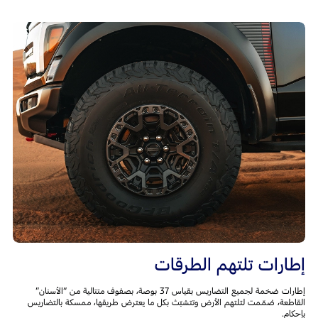
إطارات تلتهم الطرقات
إطارات ضخمة لجميع التضاريس بقياس 37 بوصة، بصفوف متتالية من “الأسنان”
القاطعة، صُمّمت لتلتهم الأرض وتتشبّث بكل ما يعترض طريقها، ممسكة بالتضاريس
بإحكام.