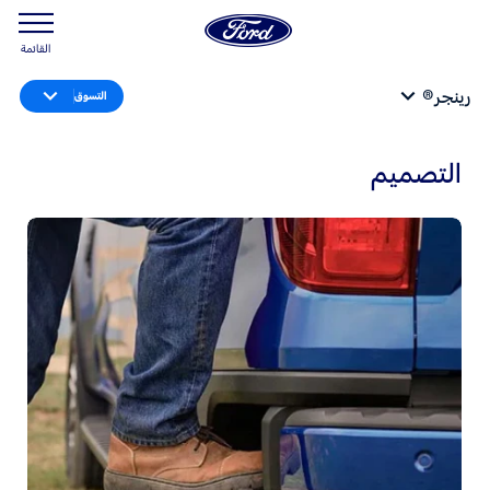
القائمة
رينجر®
التسوق
التصميم