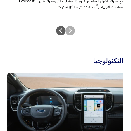
مع محرّك الدّيزل المشحون توربينيًّا سعة 2.0 لتر ومحرّك بنزين
EcoBoost
®
سعة 2.3 لتر رينجر
مستعدّة لتواجه أيّ تحدّيات.
التكنولوجيا
ش