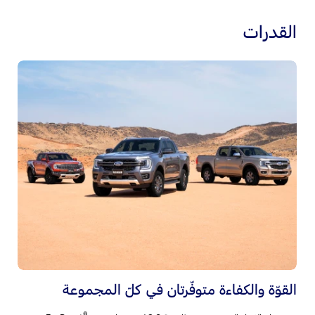
القدرات
مج
تم
ال
القوّة والكفاءة متوفّرتان في كلّ المجموعة
®