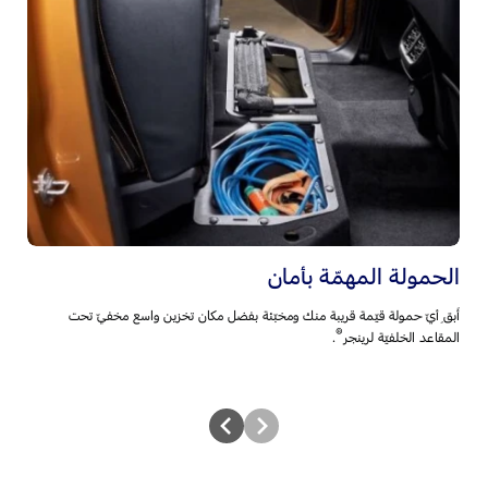
الحمولة المهمّة بأمان
م
أَبقِ أيّ حمولة قيّمة قريبة منك ومخبّئة بفضل مكان تخزين واسع مخفيّ تحت
قُ
معد
®
المقاعد الخلفيّة لرينجر
.