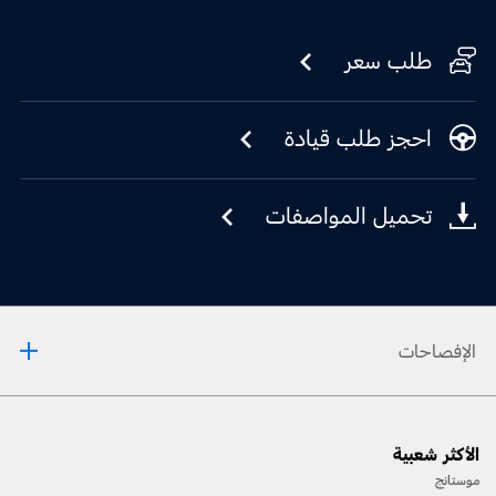
طلب سعر
احجز طلب قيادة
تحميل المواصفات
الإفصاحات
[1] يرجى دائمًا مراجعة دليل المالك قبل القيادة على الطّرقات الوعرة، ومعرفة طريقك ومدى صعوبة
الأكثر شعبية
المسارات، وإستخدام معدّات السّلامة المناسبة.
موستانج