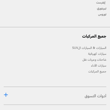
[2] لن تتوفّر جميع ميّزات المركبة في جميع الأسواق. إتّصل بموزّع فورد المحلّي للحصول على أحدث
إيفرست
المعلومات حول الطّرازات في السّوق الخاص بك.
تيريتوري
توروس
جميع المركبات
السيارات & السيارات الSUV
سيارات كهربائية
شاحنات وعربات نقل
سيارات الأداء
جميع المركبات
أدوات التسوق