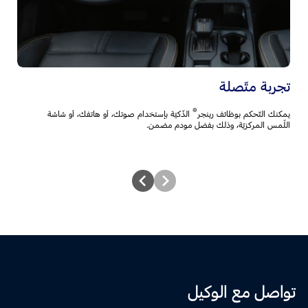
تج
ال
تجربة متّصلة
®
يمكنك التّحكم بوظائف رينجر
الذّكيّة بإستخدام صوتك، أو هاتفك، أو شاشة
اللّمس المركزيّة، وذلك بفضل مودم مضمن.
تواصل مع الوكيل