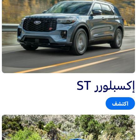
إكسبلورر ST
اكتشف