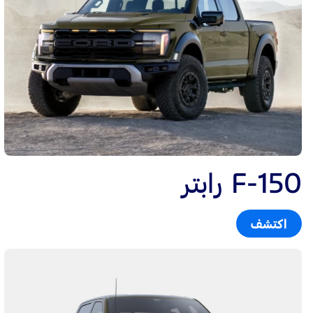
F-150 رابتر
اكتشف