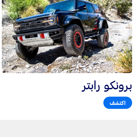
برونكو رابتر
اكتشف