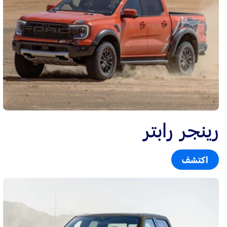
رينجر رابتر
اكتشف