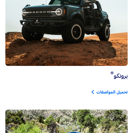
®
برونكو
تحميل المواصفات