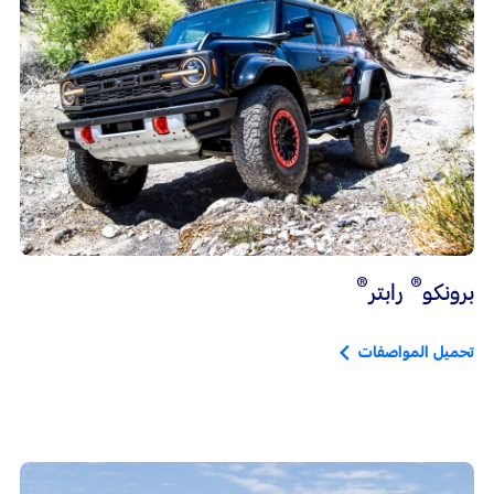
®
®
برونكو
رابتر
تحميل المواصفات