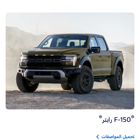
®
®
F-150 رابتر
تحميل المواصفات