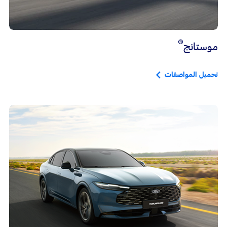
®
موستانج
تحميل المواصفات