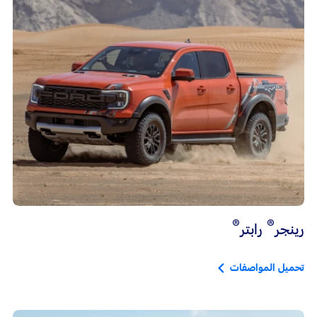
®
®
رينجر
رابتر
تحميل المواصفات