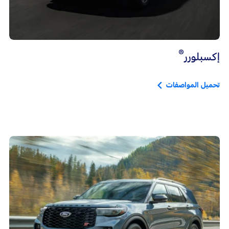
®
إكسبلورر
تحميل المواصفات