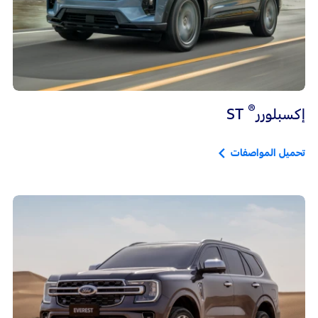
®
إكسبلورر
ST
تحميل المواصفات