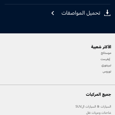
تحميل المواصفات
الأكثر شعبية
موستانج
إيفرست
تيريتوري
توروس
جميع المركبات
السيارات & السيارات الSUV
شاحنات وعربات نقل