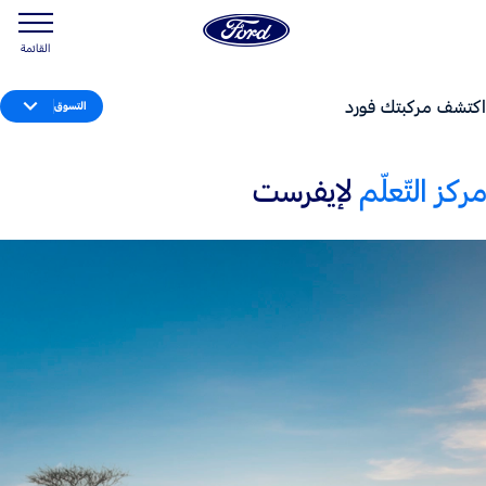
القائمة
اكتشف مركبتك فورد
التسوق
مركز التّعلّم
لإيفرست