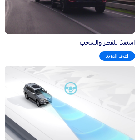
استعدّ للقطر والسّحب
اعرف المزيد