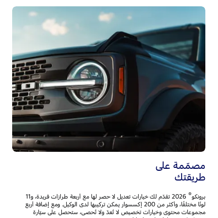
ال
ا
تُس
ال
رك
ال
مصمّمة على
طريقتك
®
برونكو
2026 تقدّم لك خيارات تعديل لا حصر لها مع أربعة طرازات فريدة، و11
لونًا مختلفًا، وأكثر من 200 إكسسوار يمكن تركيبها لدى الوكيل. ومع إضافة أربع
مجموعات محتوى وخيارات تخصيص لا تُعدّ ولا تُحصى، ستحصل على سيّارة