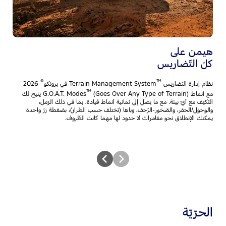
نظ
مس
ال
ال
هيمن على
كلّ التّضاريس
®
™
نظام إدارة التّضاريس
Terrain Management System في برونكو
2026
™
مع أنماط G.O.A.T. Modes
(Goes Over Any Type of Terrain) يتيح لك
التّكيّف مع أيّ بيئة. مع ما يصل إلى ثمانية أنماط قيادة، بما في ذلك الرّمل،
والوحول/الحفر، والصّخور-الزّحف، وباها (تختلف حسب الطراز)، بضغطة زرّ واحدة
يمكنك الإنطلاق نحو مغامرات لا حدود لها مهما كانت الظّروف.
الحرّيّة