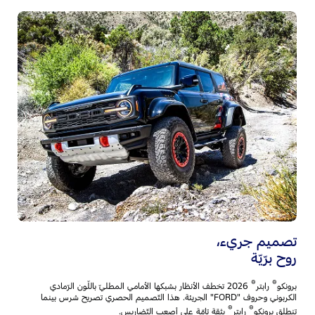
أن
وت
بر
ال
تض
تصميم جريء،‎
روح برّيّة
®
®
برونكو
رابتر
2026 تخطف الأنظار بشبكها الأمامي المطليّ باللّون الرّمادي
الكربوني وحروف "FORD" الجريئة. هذا التّصميم الحصري تصريح شرس بينما
®
®
تنطلق برونكو
رابتر
بثقة تامّة على أصعب التّضاريس.