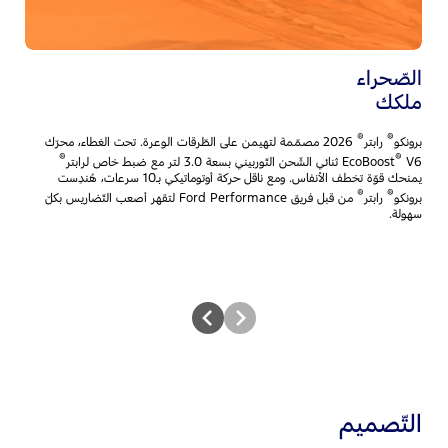
الصّحراء
خي
ملكك
لك
®
®
برونكو
رابتر
2026 مصمّمة لتهيمن على الطّرقات الوعرة. تحت الغطاء، محرّك
بر
®
®
V6 ثنائي الشّحن التّوربيني بسعة 3.0 لتر مع ضبط خاص لرابتر
EcoBoost
المح
يمنحك قوّة تخطف الأنفاس. ومع ناقل حركة أوتوماتيكي بـ10 سرعات، هُندِست
وال
®
®
برونكو
رابتر
من قبل فريق Ford Performance لتقهر أصعب التّضاريس بكلّ
يم
سهولة.
مح
التّصميم