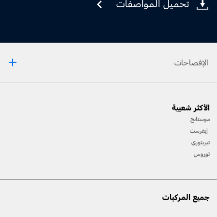
تحميل المواصفات
الإفصاحات
[1] يرجى دائمًا مراجعة دليل المالك قبل القيادة على الطّرقات الوعرة، ومعرفة طريقك ومدى صعوبة
الأكثر شعبية
المسارات، واستخدام معدّات السّلامة المناسبة.
موستانج
[2] لن تتوفّر جميع ميّزات المركبة في جميع الأسواق. اتّصل بموزّع فورد المحلّي للحصول على أحدث
إيفرست
المعلومات حول الطّرازات في السّوق الخاص بك.
تيريتوري
توروس
جميع المركبات