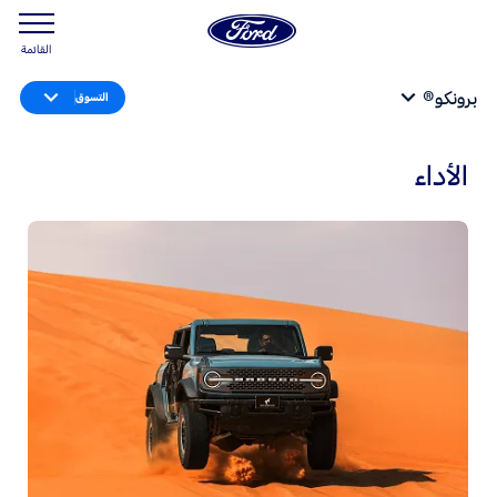
القائمة
برونكو®
التسوق
الأداء