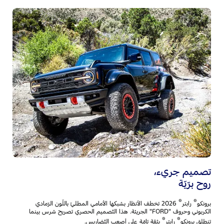
أن
وت
بر
ال
تض
تصميم جريء،‎
روح برّيّة
®
®
برونكو
رابتر
2026 تخطف الأنظار بشبكها الأمامي المطليّ باللّون الرّمادي
الكربوني وحروف "FORD" الجريئة. هذا التّصميم الحصري تصريح شرس بينما
®
®
تنطلق برونكو
رابتر
بثقة تامّة على أصعب التّضاريس.