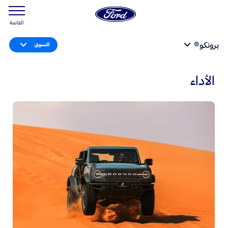
القائمة
برونكو®
التسوق
الأداء