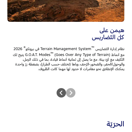
نظ
مس
ال
ال
هيمن على
كلّ التّضاريس
®
™
نظام إدارة التّضاريس
Terrain Management System في برونكو
2026
™
مع أنماط G.O.A.T. Modes
(Goes Over Any Type of Terrain) يتيح لك
التّكيّف مع أيّ بيئة. مع ما يصل إلى ثمانية أنماط قيادة، بما في ذلك الرّمل،
والوحول/الحفر، والصّخور-الزّحف، وباها (تختلف حسب الطراز)، بضغطة زرّ واحدة
يمكنك الإنطلاق نحو مغامرات لا حدود لها مهما كانت الظّروف.
الحرّيّة