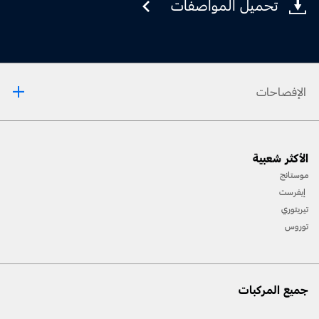
تحميل المواصفات
الإفصاحات
[1] يرجى دائمًا مراجعة دليل المالك قبل القيادة على الطّرقات الوعرة، ومعرفة طريقك ومدى صعوبة
الأكثر شعبية
المسارات، واستخدام معدّات السّلامة المناسبة.
موستانج
[2] لن تتوفّر جميع ميّزات المركبة في جميع الأسواق. اتّصل بموزّع فورد المحلّي للحصول على أحدث
إيفرست
المعلومات حول الطّرازات في السّوق الخاص بك.
تيريتوري
توروس
جميع المركبات