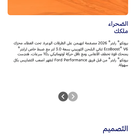
الصّحراء
خي
ملكك
لك
®
®
برونكو
رابتر
2026 مصمّمة لتهيمن على الطّرقات الوعرة. تحت الغطاء، محرّك
بر
®
®
V6 ثنائي الشّحن التّوربيني بسعة 3.0 لتر مع ضبط خاص لرابتر
EcoBoost
المح
يمنحك قوّة تخطف الأنفاس. ومع ناقل حركة أوتوماتيكي بـ10 سرعات، هُندِست
وال
®
®
برونكو
رابتر
من قبل فريق Ford Performance لتقهر أصعب التّضاريس بكلّ
يم
سهولة.
مح
التّصميم