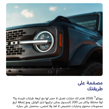
ال
ا
تُس
ال
رك
ال
مصمّمة على
طريقتك
®
برونكو
2026 تقدّم لك خيارات تعديل لا حصر لها مع أربعة طرازات فريدة، و11
لونًا مختلفًا، وأكثر من 200 إكسسوار يمكن تركيبها لدى الوكيل. ومع إضافة أربع
مجموعات محتوى وخيارات تخصيص لا تُعدّ ولا تُحصى، ستحصل على سيّارة