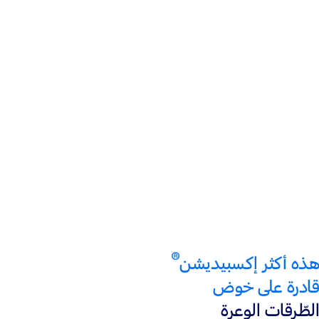
محرّك V6
سعة 3.5 لتر
®
ثنائي الشّحن التّوربيني EcoBoost
محرّك V6 عالي القدرة
سعة 3.5 لتر
®
ثنائي الشّحن التّوربيني EcoBoost
®
هذه أكثر إكسبيديشن
قادرة على خوض
الطّرقات الوعرة