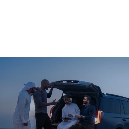
شاشة لمس مركزيّة
مقاس 13.2 بوصة
عجلة قيادة بتصميم مربّعي
"squircle" مع عناصر للتّحكّم
®
نظام فورد Co-Pilot360