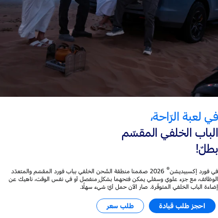
في لعبة الرّاحة،
الباب الخلفي المقسّم
بطلٌ!
®
في فورد إكسبيديشن
2026 صمّمنا منطقة الشّحن الخلفي بباب فورد المقسّم والمتعدّد
الوظائف، مع جزء علوي وسفلي يمكن فتحهما بشكلٍ منفصل أو في نفس الوقت، ناهيك عن
إضاءة الباب الخلفي المتوفّرة. صار الآن حمل أيّ شيء سهلًا.
احجز طلب قيادة
طلب سعر