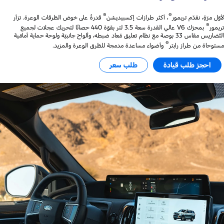
®
®
لأوّل مرّةٍ، نقدّم تريمور
، أكثر طرازات إكسبيديشن
قدرةً على خوض الطّرقات الوعرة. تزأر
®
تريمور
بمحرّك V6 عالي القدرة سعة 3.5 لتر بقوّة 440 حصانًا لتحريك عجلات لجميع
التّضاريس مقاس 33 بوصة مع نظام تعليق مُعاد ضبطه، وألواح جانبيّة ولوحة حماية أمامّية
®
مستوحاة من طراز رابتر
وأضواء مساعدة مدمجة للطّرق الوعرة والمزيد.
احجز طلب قيادة
طلب سعر