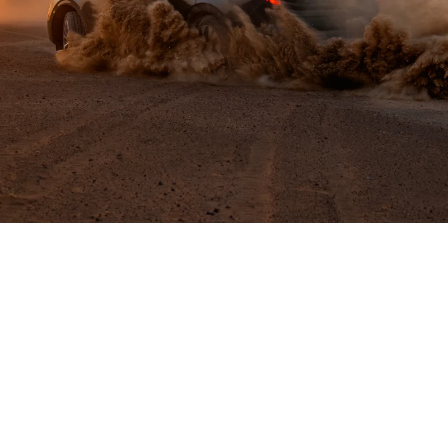
وحش
على
عجلات