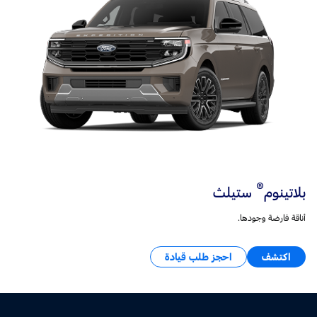
®
بلاتينوم
ستيلث
أناقة فارضة وجودها.
اكتشف
احجز طلب قيادة