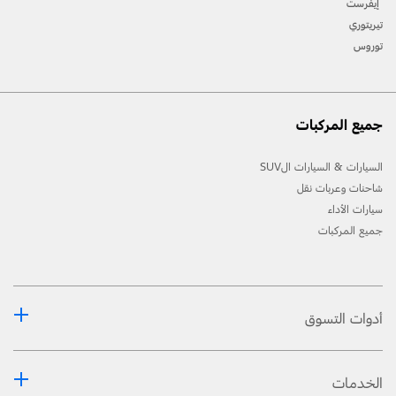
إيفرست
المعلومات حول الطّرازات في السّوق الخاص بك.
تيريتوري
توروس
جميع المركبات
السيارات & السيارات الSUV
شاحنات وعربات نقل
سيارات الأداء
جميع المركبات
أدوات التسوق
الخدمات