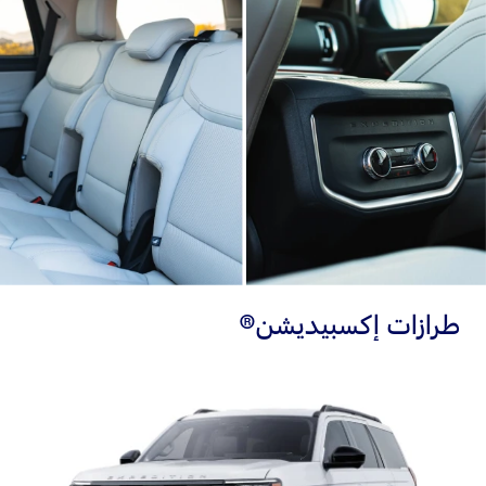
طرازات إكسبيديشن®