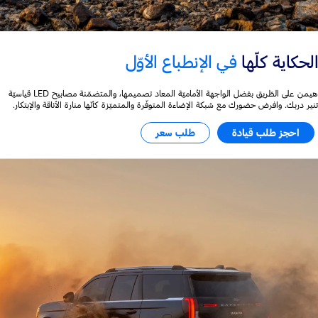
الحكاية كلّها
في الإنطباع الأوّل
هيمن على الطّريق بفضل الواجهة الأماميّة المعاد تصميمها، والمتضمّنة مصابيح LED قياسيّة
تنير دربك. وافرض حضورك مع شبكة الإضاءة المتوفّرة والمتميّزة كأنّها منارة الأناقة والإبتكار.
احجز طلب قيادة
طلب سعر