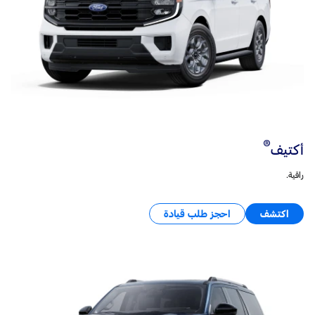
®
أكتيف
راقية.
اكتشف
احجز طلب قيادة