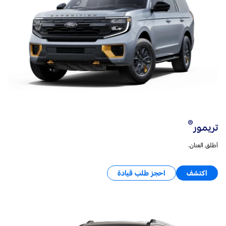
®
تريمور
أطلق العنان.
اكتشف
احجز طلب قيادة