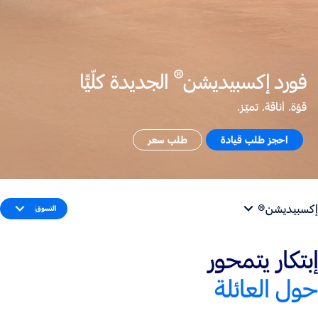
®
فورد إكسبيديشن
الجديدة كلّيًّا
قوّة. أناقة. تميّز.
احجز طلب قيادة
طلب سعر
إكسبيديشن®
التسوق
إبتكار يتمحور
حول العائلة