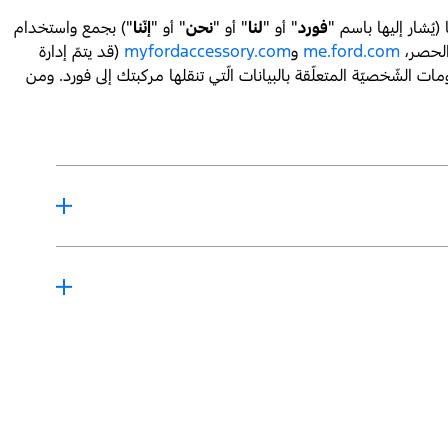
يُشار إليها باسم "
فورد
" أو "
لنا
" أو "
نحن
" أو "
إنّنا
") بجمع واستخدام
 الحصر،
me.ford.com
و
myfordaccessory.com
(قد يتمّ إدارة
ت الشّخصيّة المتعلّقة بالبيانات الّتي تنقلها مركبتك إلى فورد. ومن
 الشّخصيّة
" كما هو مستخدم في قوانين خصوصيّة البيانات. وبناءً على طبيعة
جمعها عنك قد لا تتضمّن جميع الأمثلة المذكورة.
ي ذلك الإسم الحقيقي، أو الإسم المستعار، أو عنوان الشّارع، أو المعرّف الشّخصي الفريد، أو المعرّف عبر الإنترنت، أو عنوان بروتوكول الإنترنت (IP)، أو عنوان البريد الإلكتروني، أو رقم الفاكس، أو رقم الهاتف، أو إسم الحساب، أو
من فورد!
مان.
ا.