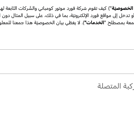
 الخصوصيّة
") كيف تقوم شركة فورد موتور كومباني والشّركات التّابعة لها (
 تدخل إلى مواقع فورد الإلكترونيّة، بما في ذلك، على سبيل المثال دون
مجتمعة بمصطلح "
الخدمات"
). لا يغطّي بيان الخصوصيّة هذا جمعنا للمعلوما
كبة المتصلة
ديد، وفقًا لقوانين حماية البيانات المعمول بها. تتضمّن المعلومات الشّخصيّة مصطلح "
البيانات
لتّالية من المعلومات الشّخصيّة منك. تجدر الإشارة إلى أنّ المعلومات الشّخصيّة المحدّدة الّتي ن
بما ف
لعالم الخارجي باستخدام التكنولوجيا اللاسلكية. والأمر سيان بالنسبة إلى ميزة مركبتك المتصلة 
ها، أو الحصول عليها، أو النّظر فيها، أو استخدامها، وصيانة المركبة، وتصليحها، ومعلومات الضّ
ع التواصل لاسلكياً مع تطبيقات موجودة على جوالك، ومعنا نحن، ومع شركائنا، ومزوّدي خدماتن