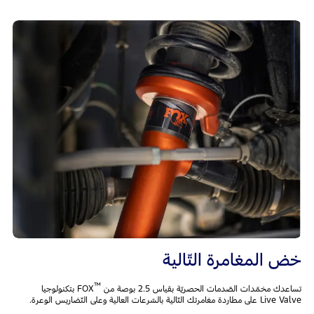
خض المغامرة التّالية
™
تساعدك مخمّدات الصّدمات الحصريّة بقياس 2.5 بوصة من
FOX بتكنولوجيا
Live Valve على مطاردة مغامرتك التّالية بالسّرعات العالية وعلى التّضاريس الوعرة.