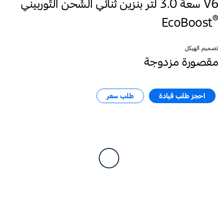
V6 سعة 3.0 لتر بنزين ثنائي الشّحن التّوربيني
®
EcoBoost
تصميم الهيكل
مقصورة مزدوجة
احجز طلب قيادة
طلب سعر​