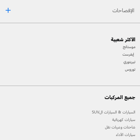
الإفصاحات
[1] يرجى دائمًا مراجعة دليل المالك قبل القيادة على الطّرقات الوعرة، ومعرفة طريقك ومدى صعوبة
الأكثر شعبية
المسارات، وإستخدام معدّات السّلامة المناسبة.
موستانج
[2] لن تتوفّر جميع ميّزات المركبة في جميع الأسواق. إتّصل بموزّع فورد المحلّي للحصول على أحدث
إيفرست
المعلومات حول الطّرازات في السّوق الخاص بك.
تيريتوري
توروس
جميع المركبات
السيارات & السيارات الSUV
سيارات كهربائية
شاحنات وعربات نقل
سيارات الأداء