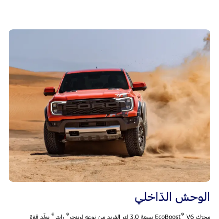
الوحش الدّاخلي
®
®
®
محرّك EcoBoost
V6 بسعة 3.0 لتر الفريد من نوعه لرينجر
رابتر
يولّد قوّة