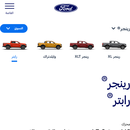
القائمة
رينجر®
التسوق
رينجر XL
رينجر XLT
وايلدتراك
رابتر
®
رينجر
®
رابتر
محرّك