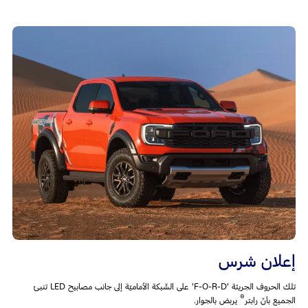
إعلان شرس
تلك الحروف الجريئة 'F-O-R-D' على الشّبكة الأماميّة إلى جانب مصابيح LED تنبئ
®
الجميع بأنّ رابتر
يربض بالجوار.