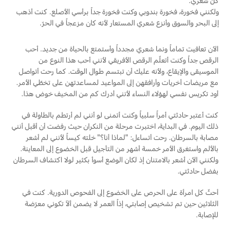
كلّ شعري.
ولكنني فخورة، فخورة بندوبي وكنت فخورة جداً برأسي الأصلع. كنت أذهب
إلى البحر والسوق وأنزع شعري المستعار لأنه كان مزعجاً في الحرّ.
الآن تعافيت تماماً ونما شعري مجدداً وأستمتع بالحياة من جديد. أحب
الرقص جداً وكنت أتعلّم الرقص الأفريقي لأنني أحب هذا النوع من
الموسيقى والإيقاع، ولأنه عليك أن تبتسم طوال الوقت. كما رحت أتواصل
مع مريضات أخريات وأرافقهن إلى المواعيد لمساعدتهن على تخطّي الأمر.
أود تكريس نفسي لهؤلاء النساء لأنني أدرك كم من المخيف خوض هذا.
كنت أعتبر حادثتي أمراً سلبياً وكنت أتمنى لو أنني لم أرتطم بالطاولة في
ذلك اليوم. في البداية، اختبرت مرحلة من النكران حيث رفضت أن أقبل أنني
مصابة بالسرطان. رحت أتساءل: "لماذا أنا؟" خلته كيساً لأنني لم أشعر
بالألم واستغرق الأمر خمسة أشهر من التأجيل قبل الخضوع إلى المعاينة.
ولكنني الآن أشعر بالامتنان إذ لكان الوضع أسوأ بكثير لولا اكتشاف السرطان
بفضل حادثتي.
أحثّ كل امرأة على الحرص على الخضوع إلى الفحوص الدورية. كنت في
الثلاثين حين تم تشخيص إصابتي، إذاً العمر لا يضمن ألاّ تكوني معرّضة
للإصابة.