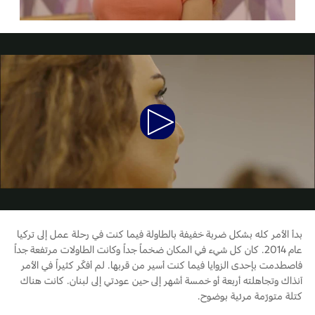
المساعدة على الطريق
البحرين
خطة الخدمات الممتدة
طلب سعر
إصلاح أضرار الحوادث
العراق
البحث عن الوكيل
القسائم والخصومات الخاصة بالصيانة
أسطول فورد
الأردن
الإطارات
إضافات
الكويت
Play
خدمات فورد
لبنان
فورد بروتكت
Video
خدمة المحرك
خطة الخدمات الممتدة
سلطنة
خدمة الفرامل
خدمة البطارية
عمان
تغيير زيت
بدأ الأمر كله بشكل ضربة خفيفة بالطاولة فيما كنت في رحلة عمل إلى تركيا
تغيير الفلاتر
قطر
عام 2014. كان كل شيء في المكان ضخماً جداً وكانت الطاولات مرتفعة جداً
فاصطدمت بإحدى الزوايا فيما كنت أسير من قربها. لم أفكّر كثيراً في الأمر
‫المملكة
آنذاك وتجاهلته أربعة أو خمسة أشهر إلى حين عودتي إلى لبنان. كانت هناك
الضمان والتأمين
كتلة متورّمة مرئية بوضوح.
العربية