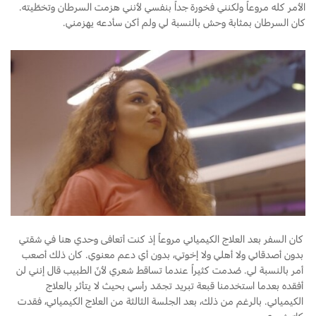
الأمر كله مروعاً ولكنني فخورة جداً بنفسي لأنني هزمت السرطان وتخطّيته.
كان السرطان بمثابة وحش بالنسبة لي ولم أكن سأدعه يهزمني.
اتصل بنا
البحث عن الوكيل
الأسئلة الشائعة
كان السفر بعد العلاج الكيميائي مروعاً إذ كنت أتعافى وحدي هنا في شقتي
بدون أصدقائي ولا أهلي ولا إخوتي، بدون أي دعم معنوي. كان ذلك أصعب
أمر بالنسبة لي. صُدمت كثيراً عندما تساقط شعري لأنّ الطبيب قال إنني لن
أفقده بعدما استخدمنا قبعة تبريد تجمّد رأسي بحيث لا يتأثر بالعلاج
الكيميائي. بالرغم من ذلك، بعد الجلسة الثالثة من العلاج الكيميائي، فقدت