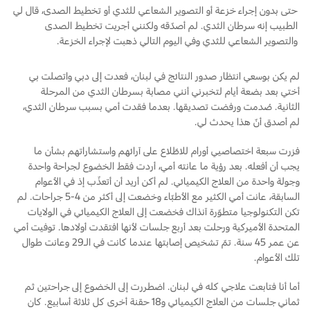
Ford Protect لمحة عامة عن
حتى بدون إجراء خزعة أو التصوير الشعاعي للثدي أو تخطيط الصدى، قال لي
الطبيب إنه سرطان الثدي. لم أصدّقه ولكنني أجريت تخطيط الصدى
باقة الصيانة الفائقة
السعودية‬
والتصوير الشعاعي للثدي وفي اليوم التالي ذهبت لإجراء الخزعة.
باقة الخدمة
باقة العناية الفائقة
الامارات
لم يكن بوسعي انتظار صدور النتائج في لبنان، فعدت إلى دبي واتصلت بي
أختي بعد بضعة أيام لتخبرني أنني مصابة بسرطان الثدي من المرحلة
العربية
الثانية. صُدمت ورفضت تصديقها. بعدما فقدت أمي بسبب سرطان الثدي،
دعم المزامنة
لم أصدق أنّ هذا يحدث لي.
المتحدة
تقنية 4 SYNC
فزرت سبعة اختصاصيي أورام للاطّلاع على آرائهم واستشاراتهم بشأن ما
اليمن
يجب أن أفعله. بعد رؤية ما عانته أمي، أردت فقط الخضوع لجراحة واحدة
وجولة واحدة من العلاج الكيميائي. لم أكن أريد أن أتعذّب إذ في الأعوام
أجزاء
السابقة، عانت أمي الكثير مع الأطبّاء وخضعت إلى أكثر من 4-5 جراحات. لم
تكن التكنولوجيا متطوّرة آنذاك فخضعت إلى العلاج الكيميائي في الولايات
قطع غيار فورد الأصلية
المتحدة الأميركية ورحلت بعد أربع جلسات لأنها افتقدت أولادها. توفيت أمي
عن عمر 45 سنة. تمّ تشخيص إصابتها عندما كانت في الـ29 وعانت طوال
موتوركرافت
تلك الأعوام.
قطع مقلدة
أما أنا فتابعت علاجي كله في لبنان. اضطررت إلى الخضوع إلى جراحتين ثم
ثماني جلسات من العلاج الكيميائي و18 حقنة أخرى كل ثلاثة أسابيع. كان
اتصل بنا