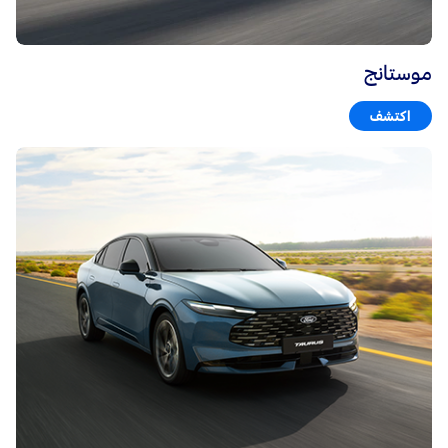
موستانج
اكتشف