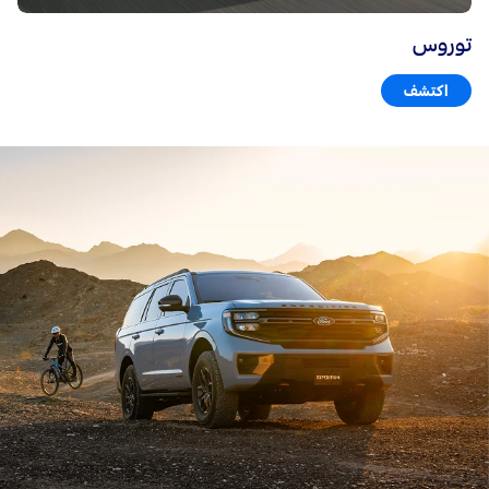
توروس
اكتشف