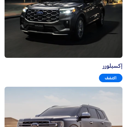
إكسبلورر
اكتشف