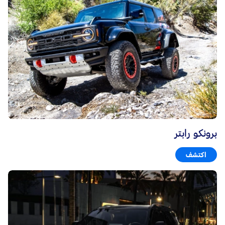
برونكو رابتر
اكتشف