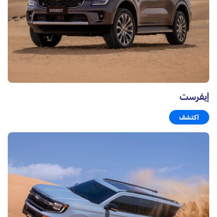
إيفرست
اكتشف