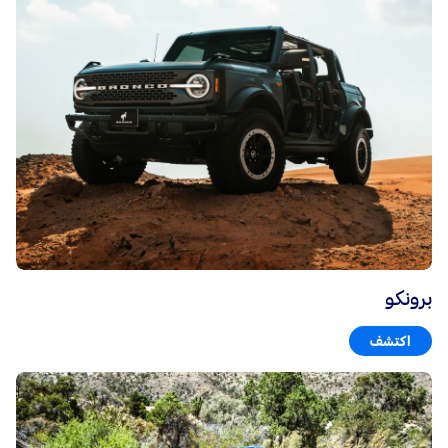
برونكو
اكتشف