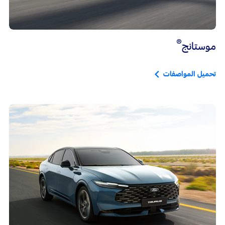
®
موستانج
تحميل المواصفات