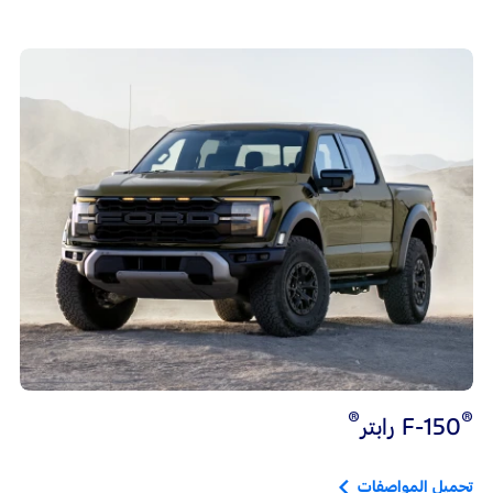
®
®
F-150 رابتر
تحميل المواصفات