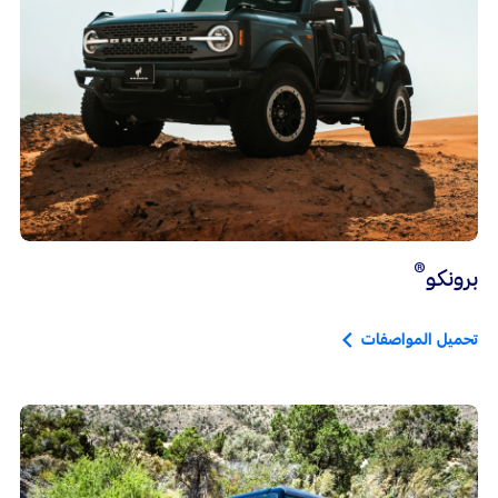
®
برونكو
تحميل المواصفات