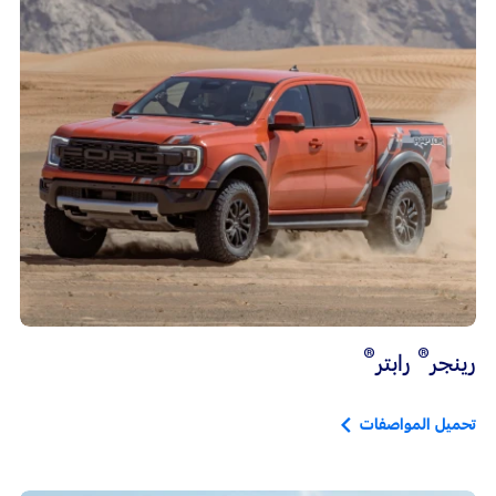
®
®
رينجر
رابتر
تحميل المواصفات