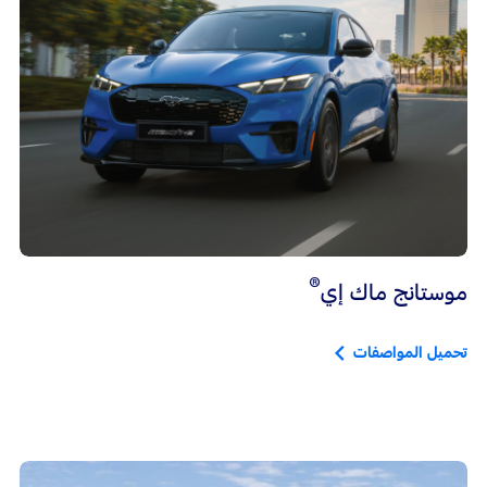
®
موستانج ماك إي
تحميل المواصفات