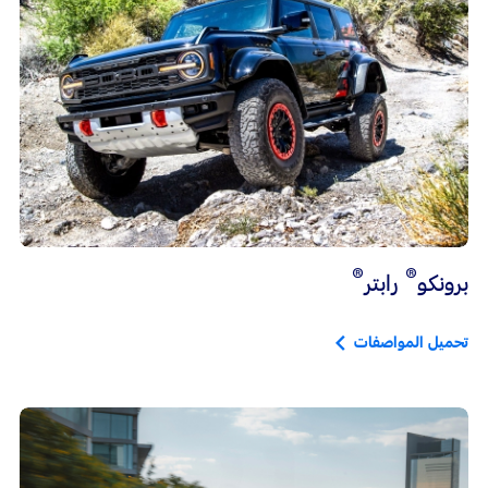
®
®
برونكو
رابتر
تحميل المواصفات