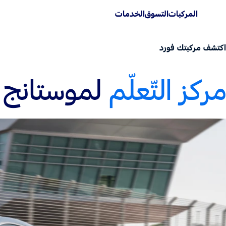
المركبات
التسوق
الخدمات
اكتشف مركبتك فورد
مركز التّعلّم
لموستانج