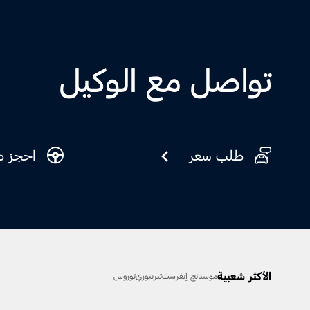
تواصل مع الوكيل
طلب سعر
احجز ط
الأكثر شعبية
موستانج
إيفرست
تيريتوري
توروس