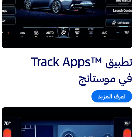
تطبيق ™Track Apps
في موستانج
اعرف المزيد