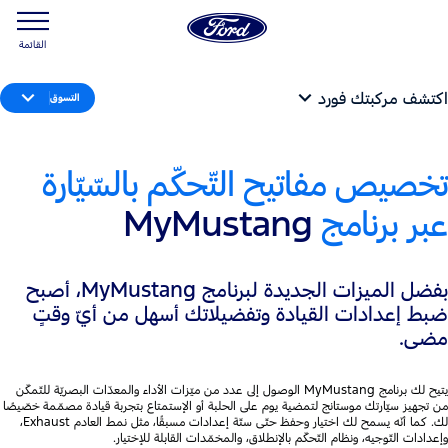
القائمة
اكتشف مركبتك فورد
التسوق
تخصيص مفاتيح التّحكّم بالسّيّارة
عبر برنامج
MyMustang
بفضل الميزات الجديدة لبرنامج MyMustang، أصبح
ضبط إعدادات القيادة وتفضيلاتك أسهل من أيّ وقتٍ
مضى.
يتيح لك برنامج MyMustang الوصول إلى عدد من ميّزات الأداء والمعدّات البصريّة للتّمكّن
من تجهيز سيّارتك موستانج لتمضية يوم على الحلبة أو الإستمتاع بتجربة قيادة مصمّمة خصّيصًا
لك. كما أنّه يسمح لك اختيار وحفظ حتّى ستّة إعدادات مسبقًا، مثل نمط العادم Exhaust،
وإعدادات التّوجيه، ونظام التّحكّم بالإنطلاق، والمخمّدات القابلة للإختيار.