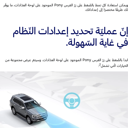
ويمكن استعادة كلّ نمط بالضّغط على زرّ الفرس Pony الموجود على لوحة العدّادات، ما يوفّر
لك طريقًا مختصرًا إلى إعداداتك.
إنّ عمليّة تحديد إعدادات النّظام
في غاية السّهولة.
ابدأ بالضّغط على زرّ الفرس Pony الموجود على لوحة العدّادات. وسيتمّ عرض مجموعة من
2
الخيارات الّتي تشمل
: