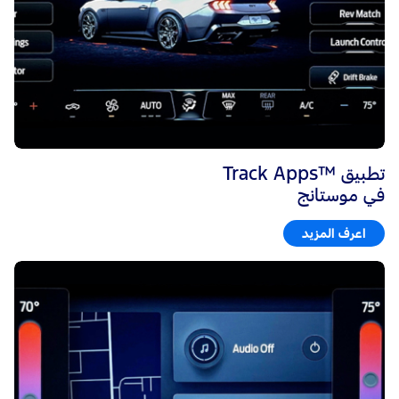
تطبيق ™Track Apps
في موستانج
اعرف المزيد