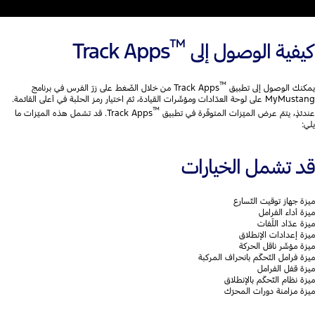
™
كيفية الوصول إلى
Track Apps
™
يمكنك الوصول إلى تطبيق
Track Apps من خلال الضّغط على زرّ الفرس في برنامج
MyMustang على لوحة العدّادات ومؤشّرات القيادة، ثمّ اختيار رمز الحلبة في أعلى القائمة.
™
عندئذٍ، يتمّ عرض الميّزات المتوفّرة في تطبيق
Track Apps. قد تشمل هذه الميّزات ما
يلي:
قد تشمل الخيارات
ميزة جهاز توقيت التّسارع
ميزة أداء الفرامل
ميزة عدّاد اللّفات
ميزة إعدادات الإنطلاق
ميزة مؤشّر ناقل الحركة
ميزة فرامل التّحكّم بانحراف المركبة
ميزة قفل الفرامل
ميزة نظام التّحكّم بالإنطلاق
ميزة مزامنة دورات المحرّك