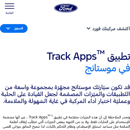
القائمة
اكتشف مركبتك فورد
التسوق
™
تطبيق
Track Apps
في موستانج
قد تكون سيّارتك موستانج مجهّزة بمجموعة واسعة من
التّطبيقات والميّزات المصمّمة لجعل القيادة على الحلبة
وعمليّة اختبار أداء المركبة في غاية السّهولة والملاءمة.
™ 1
وتجدر الملاحظة إلى أنّ هذه الميّزات متقدّمة في تطبيق Track Apps
‏، غير أنّها مصمّمة
للإستخدام على الحلبات فقط. ولا بد من التّنويه ببعض الميّزات الّتي تتطلّب إيقاف أنظمة
السّلامة مثل مساعد استباق الإصطدام، ونظام التّحكّم بالثّبات، لذا ننصح السّائق بتوخّي أقصى