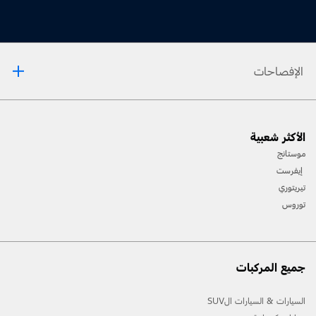
الإفصاحات
™
تنبيه: يُستخدم تطبيق
Track Apps عند القيادة على الحلبات فقط. تذكّر دائمًا أنّه مهما كانت التّقنيّة
متطوّرة فهي لا تستطيع التّغلّب على قوانين الفيزياء. وبالتّالي، من الممكن فقدان السّيطرة على المركبة
الأكثر شعبية
نتيجة قيادة غير ملائمة للظّروف الرّاهنة. كما يمكن أن تتسبّب القيادة بقساوة على أيّ نوع من الطّرقات
بفقدان السّيطرة على مركبتك، ما يزيد من خطر الإصابة الشخصيّة أو إلحاق الضّرر بالمركبة.
موستانج
™
إيفرست
يُستخدم تطبيق
Track Apps عند القيادة على الحلبات فقط. ولا يجب استخدامه في ظلّ
أيّ ظروف قيادة أخرى.
تيريتوري
™
ملاحظة: يتمّ إيقاف تشغيل نظام المساعدة قبل الإصطدام عند استخدام تطبيق
Track Apps أو عند
توروس
إيقاف نظام التّحكّم بالثّبات.
جميع المركبات
السيارات & السيارات الSUV