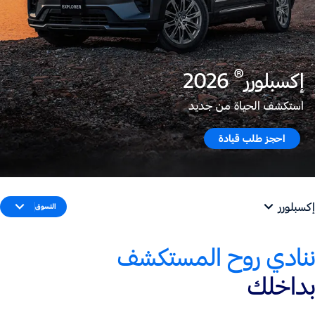
®
إكسبلورر
2026
استكشف الحياة من جديد
احجز طلب قيادة
إكسبلورر
التسوق
ننادي روح المستكشف
بداخلك