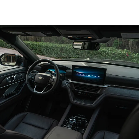
محرّك I-4 سعة 2.3 لتر
®
EcoBoost