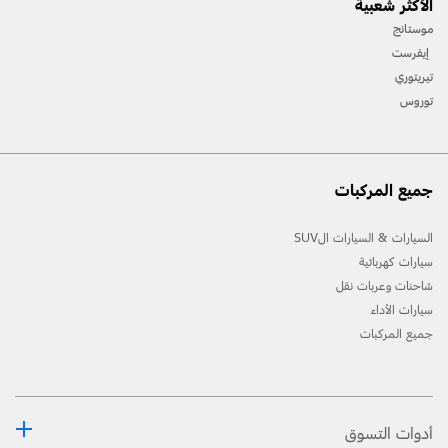
الأكثر شعبية
المسارات، واستخدام معدّات السّلامة المناسبة.
موستانج
[2] لن تتوفّر جميع ميّزات المركبة في جميع الأسواق. اتّصل بموزّع فورد المحلّي للحصول على أحدث
إيفرست
المعلومات حول الطّرازات في السّوق الخاص بك.
تيريتوري
توروس
جميع المركبات
السيارات & السيارات الSUV
سيارات كهربائية
شاحنات وعربات نقل
سيارات الأداء
جميع المركبات
أدوات التسوق