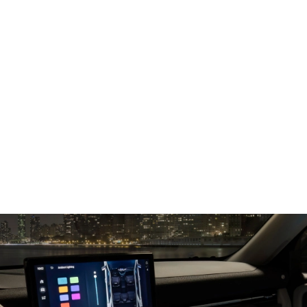
شاشة لمس أفقيّة قياس 13.2 بوصة مع تطبيقات
Google المدمجة
لوحة قيادة رقميّة قياس 12.3 بوصة‎‎‎
®‎
نظام فورد Co-Pilot360