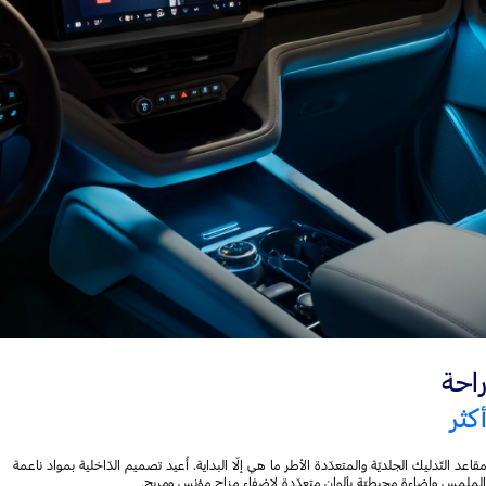
راحة
أكثر
مقاعد التّدليك الجلديّة والمتعدّدة الأطر ما هي إلّا البداية. أُعيد تصميم الدّاخلية بمواد ناعمة
الملمس وإضاءة محيطيّة بألوان متعدّدة لإضفاء مزاجٍ مؤنسٍ ومريحٍ.