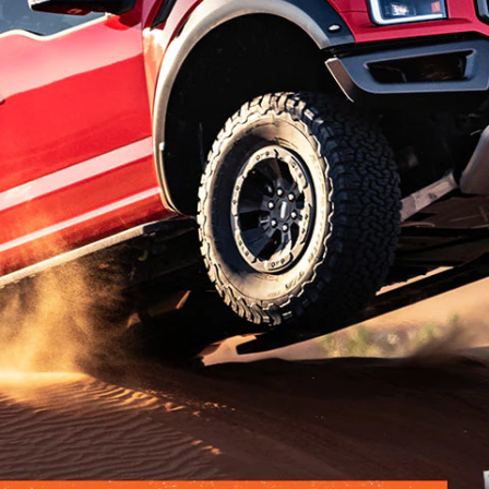
Jordan
الأردن
Kuwait
الكويت
Lebanon
لبنان
Oman
سلطنة عمان
Qatar
قطر
Saudi Arabia
‫المملكة العربية السعودية‬
United Arab Emirates
الامارات العربية المتحدة
Yemen
اليمن