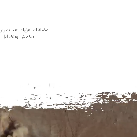
عضلاتك تعوّرك بعد تمري
ينكمش ويتضاءل. ه