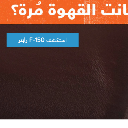
استكشف
F-150 رابتر