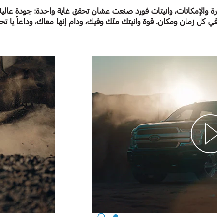
درة والإمكانات، وانيتات فورد صنعت عشان تحقق غاية واحدة: جودة عالية
 كل زمان ومكان. قوة وانيتك منّك وفيك، ودام إنها معاك، وداعاً يا تح