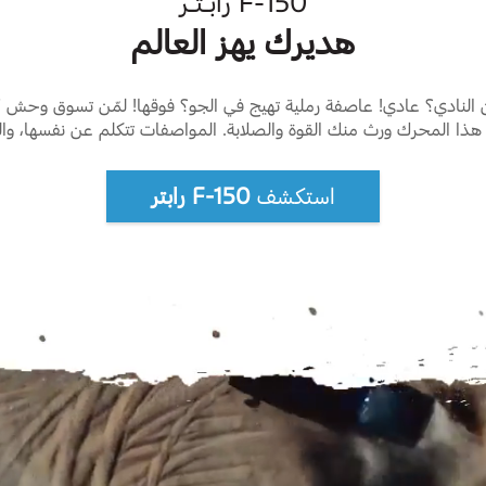
F-150 رابـتـر
هديرك يهز العالم
ن النادي؟ عادي! عاصفة رملية تهيج في الجو؟ فوقها! لمّن تسوق وحش
ذا المحرك ورث منك القوة والصلابة. المواصفات تتكلم عن نفسها، والت
استكشف
F-150 رابتر