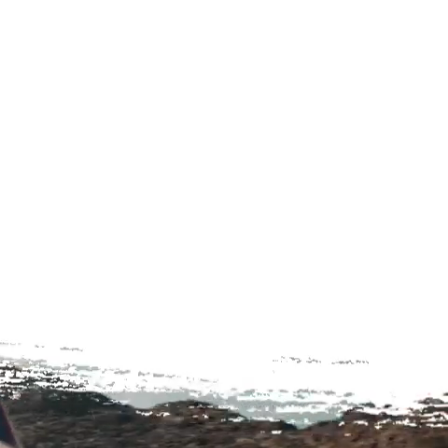
Play
Video
0:00
/
0:06
Play