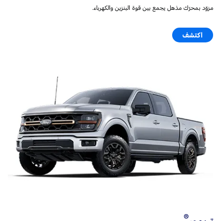
مزوّد بمحرّك مذهل يجمع بين قوة البنزين والكهرباء.
اكتشف
®
تريمور