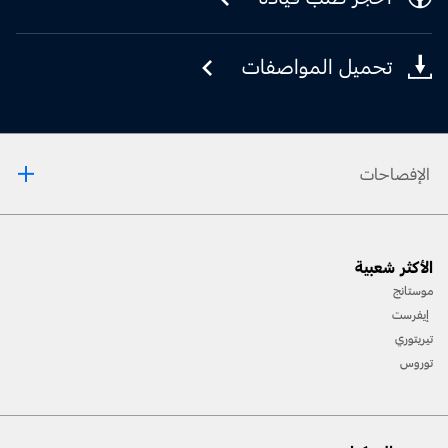
تحميل المواصفات
الإفصاحات
[1] يرجى دائمًا مراجعة دليل المالك قبل القيادة على الطرقات الوعرة، ومعرفة طريقك ومدى صعوبة
الأكثر شعبية
المسارات، واستخدام معدات السلامة المناسبة.
موستانج
[2] لن تتوفّر جميع ميّزات المركبة في جميع الأسواق. اتصل بموزّع فورد المحلي للحصول على أحدث
إيفرست
المعلومات حول الطرازات في السوق الخاص بك.
تيريتوري
توروس