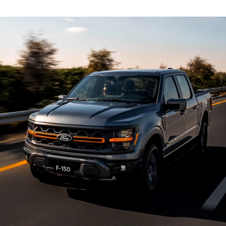
مشحون