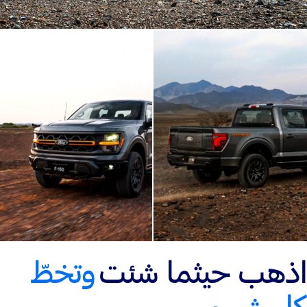
اذهب حيثما شئت
وتخطّ
كل شيء