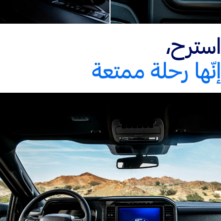
استرح،
إنّها رحلة ممتعة