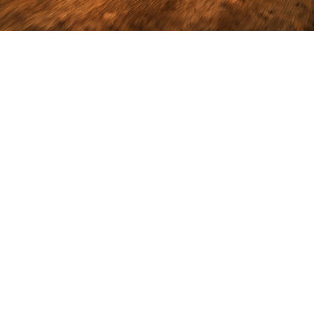
تنقل أكثر لتقوم بالمزيد
6,122 كلغ
قوة سحب
1,109 كلغ
قدرة حمولة