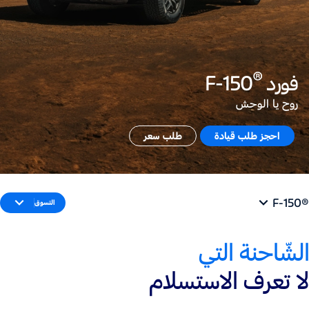
®
فورد
F-150
روح يا الوحش
احجز طلب قيادة
طلب سعر
®F-150
التسوق
الشّاحنة التي
لا تعرف الاستسلام