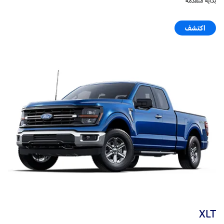
بداية متقدّمة
اكتشف
XLT