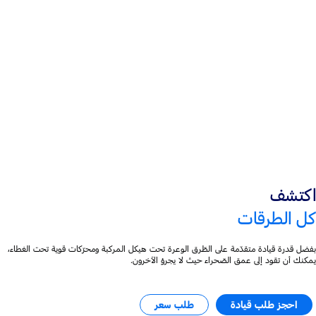
®
نظام فورد Co-Pilot360
عدّادات رقميّة قياس 12 بوصة
اكتشف
كل الطرقات
بفضل قدرة قيادة متقدّمة على الطّرق الوعرة تحت هيكل المركبة ومحرّكات قوية تحت الغطاء،
يمكنك أن تقود إلى عمق الصّحراء حيث لا يجرؤ الآخرون.
احجز طلب قيادة
طلب سعر