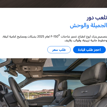
تلعب دور
الجميلة والوحش
®
بتصميمٍ يترك أروع انطباع، تتميّز شاحنات F-150
‎ لعام 2025 بشبكات ومصابيح أمامية أنيقة،
وخطوط جانبية تزيينيّة، وقوالب رفاريف.
احجز طلب قيادة
طلب سعر