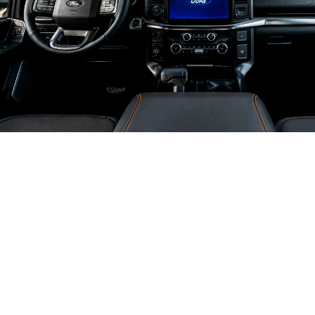
إنّها شاحنة ذكيّة
شاشة لمس قياس 12 بوصة