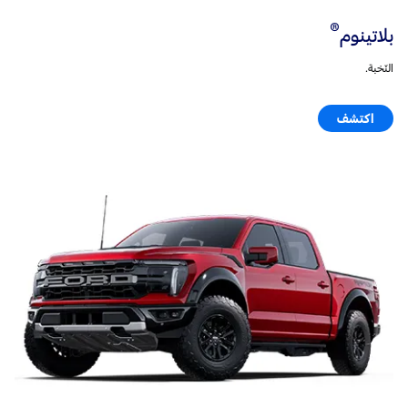
®
بلاتينوم
النّخبة.
اكتشف