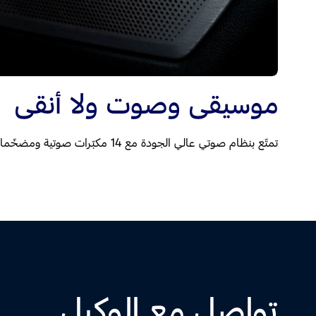
موسيقى وصوت ولا أنقى
تمتّع بنظام صوتي عالي الجودة مع 14 مكبّرات صوتية ومضخّمات صوت قويّة من B&O
تواصل مع الوكيل