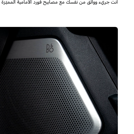
أنت جريء وواثق من نفسك مع مصابيح فورد الأمامية المميّزة والعامل