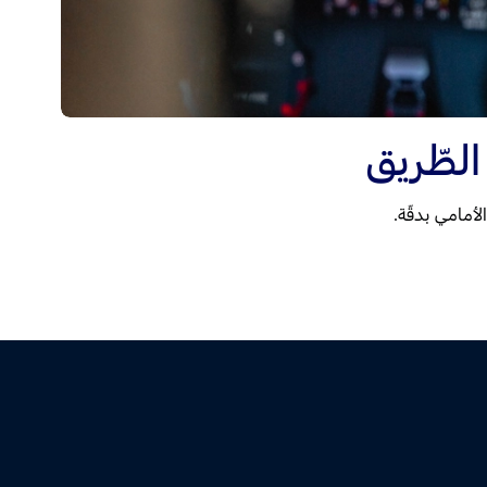
الطّريق
أمامي بدقّة.