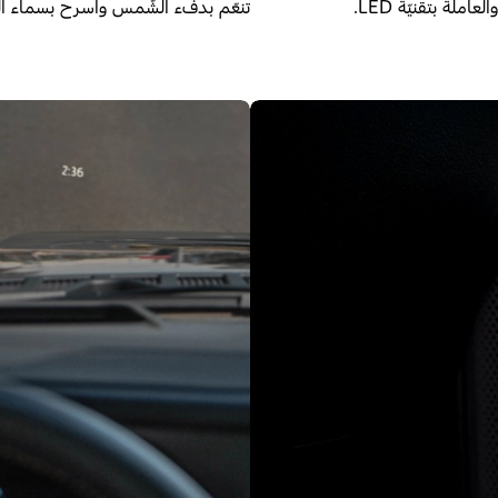
ة بتقنيّة LED.
تنعّم بدفء الشّمس واسرح بسماء ال