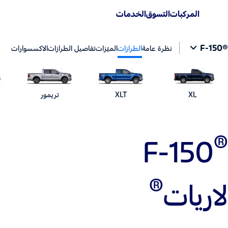
المركبات
التسوق
الخدمات
®F-150
نظرة عامة
الطرازات
الميّزات
تفاصيل الطرازات
الاكسسوارات
XL
XLT
تريمور
®‎
F-150
®
لاريات