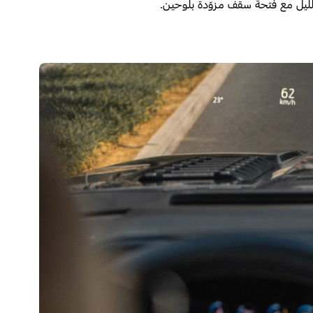
لّيل مع فتحة سقف مزوّدة بلوحين.