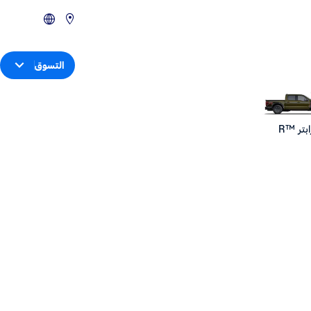
التسوق
ابتر ™R