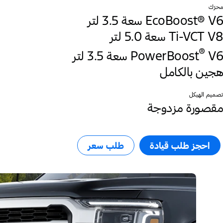
محرّك
EcoBoost® V6 سعة 3.5 لتر
Ti-VCT V8 سعة 5.0 لتر
®
‎V6 سعة 3.5 لتر
PowerBoost
هجين بالكامل
تصميم الهيكل
مقصورة مزدوجة
احجز طلب قيادة
طلب سعر