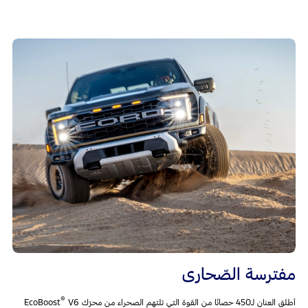
مفترسة الصّحارى
®
أطلق العنان لـ450 حصانًا من القوة التي تلتهم الصحراء من محرّك EcoBoost
‎V6