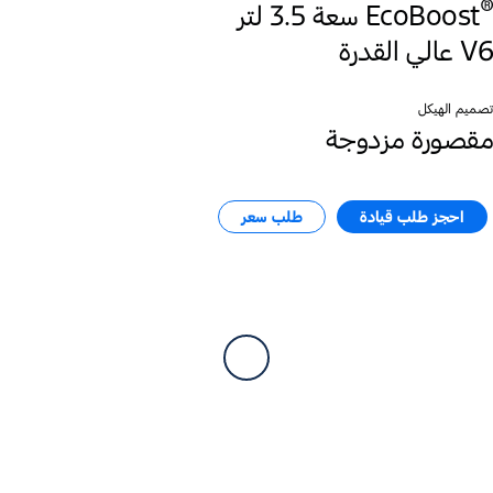
®
EcoBoost
V6 عالي القدرة
تصميم الهيكل
مقصورة مزدوجة
احجز طلب قيادة
طلب سعر