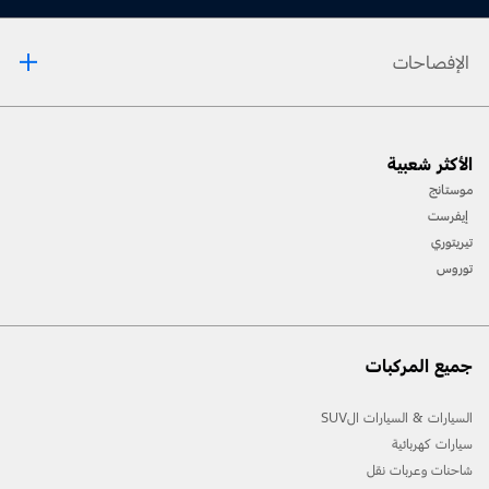
الإفصاحات
[1] يرجى دائماً مراجعة دليل المالك قبل القيادة على الطرقات الوعرة، ومعرفة طريقك ومدى صعوبة
الأكثر شعبية
المسارات، واستخدام معدات السلامة المناسبة.
موستانج
[2] لن تتوفّر جميع ميّزات المركبة في جميع الأسواق. اتصل بموزّع فورد المحلي للحصول على أحدث
إيفرست
المعلومات حول الطرازات في السوق الخاص بك.
تيريتوري
توروس
جميع المركبات
السيارات & السيارات الSUV
سيارات كهربائية
شاحنات وعربات نقل