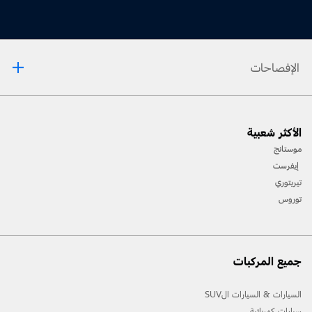
الإفصاحات
[1] يرجى دائماً مراجعة دليل المالك قبل القيادة على الطرقات الوعرة، ومعرفة طريقك ومدى صعوبة
الأكثر شعبية
المسارات، واستخدام معدات السلامة المناسبة.
موستانج
[2] لن تتوفّر جميع ميّزات المركبة في جميع الأسواق. اتصل بموزّع فورد المحلي للحصول على أحدث
إيفرست
المعلومات حول الطرازات في السوق الخاص بك.
تيريتوري
توروس
جميع المركبات
السيارات & السيارات الSUV
سيارات كهربائية