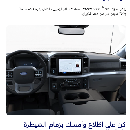
®
يهدر محرّك PowerBoost
‎V6 سعة 3.5 لتر الهجين بالكامل بقوة 430 حصانًا
و770 نيوتن متر من عزم الدّوران.
كن على اطّلاع وأمسك بزمام السّيطرة