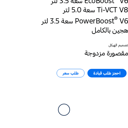
V6 سعة 3.5 لتر
EcoBoost
Ti-VCT V8 سعة 5.0 لتر
®
‎V6 سعة 3.5 لتر
PowerBoost
هجين بالكامل
تصميم الهيكل
مقصورة مزدوجة
احجز طلب قيادة
طلب سعر