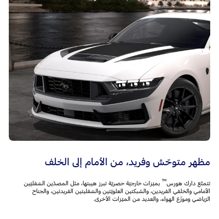
مظهر متوحّش وفريد، من الأمام إلى الخلف
™
تتمتّع دارك هورس
بميّزات خارجيّة حصريّة تبرز هيبتها، مثل المصدّين السّفليّين
الأمامي والخلفي الفريدين، والشبكتين العلويّتين والسّفليتين الفريدتين، والجناح
الرّياضي وموزّع الهواء، والعديد من الميّزات الأخرى.