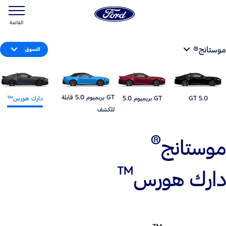
القائمة
موستانج®
التسوق
GT بريميوم 5.0 قابلة
5.0 GT
GT بريميوم 5.0
دارك هورس™
للكشف
®
موستانج
™
دارك هورس