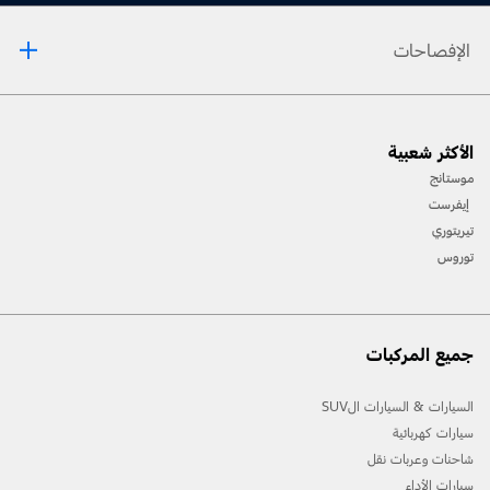
الإفصاحات
[1] يرجى دائمًا مراجعة دليل المالك قبل القيادة على الطّرقات الوعرة، ومعرفة طريقك ومدى صعوبة
الأكثر شعبية
المسارات، واستخدام معدّات السّلامة المناسبة.
موستانج
[2] لن تتوفّر جميع ميّزات المركبة في جميع الأسواق. اتّصل بموزّع فورد المحلّي للحصول على أحدث
إيفرست
المعلومات حول الطّرازات في السّوق الخاص بك.
تيريتوري
توروس
جميع المركبات
السيارات & السيارات الSUV
سيارات كهربائية
شاحنات وعربات نقل
سيارات الأداء