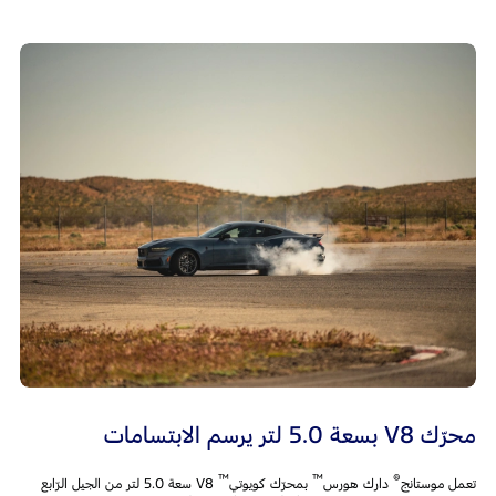
محرّك V8 بسعة 5.0 لتر يرسم الابتسامات
™
™
®
تعمل موستانج
دارك هورس
بمحرّك كويوتي
V8 سعة 5.0 لتر من الجيل الرّابع