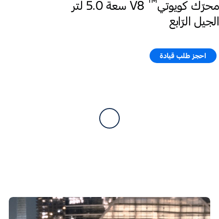
™
محرّك كويوتي
V8 سعة 5.0 لتر
الجيل الرّابع
احجز طلب قيادة​