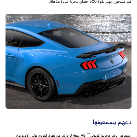
غير مشحون، يهدر بقوّة 500 حصان لتجربة قيادة مذهلة.
دعهم يسمعونها
™
استعرض بزئير محرّك كويوتي
V8 سعة 5.0 لتر مع نظام العادم عالي الأداء ذي