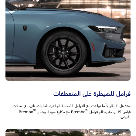
فرامل للسّيطرة على المنعطفات
ستذهل الأنظار كلّما توقّفت مع الفرامل الضّخمة الجاهزة للحلبات. تأتي مع عجلات
™
™
قياس 19 بوصة ونظام فرامل
Brembo مع مكابح سوداء وشعار
Brembo
الأبيض.