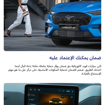
ضمان يمكنك الإعتماد عليه
تأتي سيّارات فورد الكهربائيّة مع ضمان يوفّر حماية شاملة، مانحًا راحة البال أينما
أخذتك الطّريق. صُمّم الضّمان لحماية المكوّنات الأساسيّة، حتّى تركّز على ما هو مهمّ،
الإستمتاع بالقيادة.