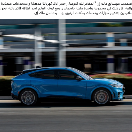
®
صُمّمت موستانج ماك إي
لمغامراتك اليوميّة. إختبر أداءً كهربائيًّا مدهشًا وإستخدامات متعدّدة
رائعة، كلّ ذلك في مجموعة واحدة مليئة بالحماس. ومع توجّه العالم نحو الطّاقة الكهربائيّة، نحن
ملتزمون بتقديم سيّارات وخدمات يمكنك الوثوق بها - بدءًا من ماك إي.