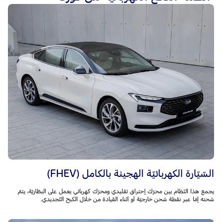
السّيّارة الكهربائيّة الهجينة بالكامل (FHEV)
يجمع هذا النّظام بين محرّك إحتراق تقليدي ومحرّك كهربائي يعمل على البطّاريّة، يتمّ
شحنه إمّا عبر نقطة شحن خارجيّة أو أثناء القيادة من خلال الكبح التّجديدي.