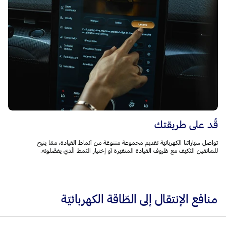
قُد على طريقتك
تواصل سيّاراتنا الكهربائيّة تقديم مجموعة متنوعّة من أنماط القيادة، ممّا يتيح
للسّائقين التّكيّف مع ظروف القيادة المتغيّرة أو إختيار النّمط الّذي يفضّلونه.
منافع الإنتقال إلى الطّاقة الكهربائيّة