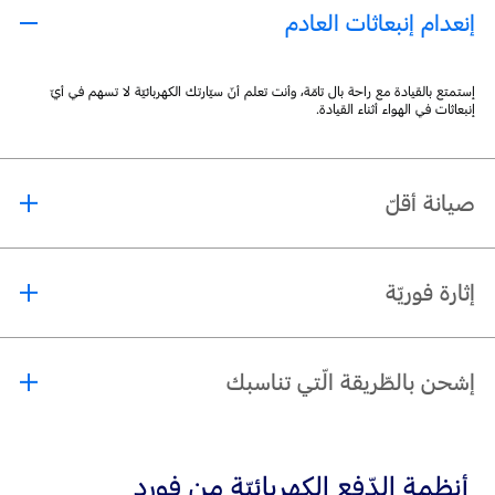
إنعدام إنبعاثات العادم
إستمتع بالقيادة مع راحة بال تامّة، وأنت تعلم أنّ سيّارتك الكهربائيّة لا تسهم في أيّ
إنبعاثات في الهواء أثناء القيادة.
صيانة أقلّ
تحتوي السّيّارات الكهربائيّة على أجزاء متحرّكة أقلّ مقارنةً بسيّارات محرّك الإحتراق
إثارة فوريّة
الدّاخلي، ممّا يعني عمومًا صيانة وتكاليف خدمة أقلّ.
تجربة قيادة السّيّارة الكهربائيّة لا مثيل لها، مع عزم دوران فوري وتسارع قوي.
إشحن بالطّريقة الّتي تناسبك
لن تحتاج بعد الآن للتّوجّه إلى محطّة الوقود مع سيّارتك الكهربائيّة، حيث يمكنك شحنها
في المنزل أو في محطّات الشّحن العامّة.
أنظمة الدّفع الكهربائيّة من فورد