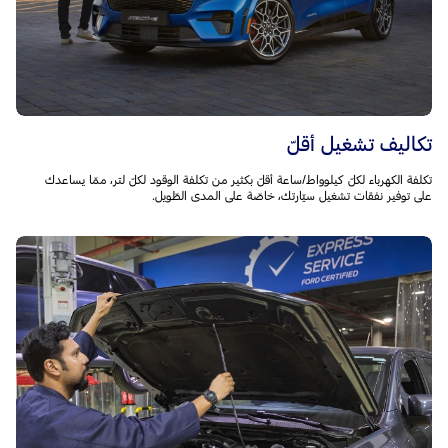
تكاليف تشغيل أقلّ
تكلفة الكهرباء لكلّ كيلوواط/ساعة أقلّ بكثير من تكلفة الوقود لكلّ لتر، ممّا يساعدك
على توفير نفقات تشغيل سيّارتك، خاصّة على المدى الطّويل.