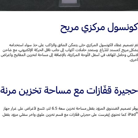
كونسول مركزي مريح
تمّ تصميم غطاء الكونسول المركزي حتّى يتمكّن السّائق والرّاكب على حدّ سواء استخدامه
بشكلٍ مريحٍ كمسند للذّراع. وستجد حاملات أكواب إلى جانب ناقل الحركة الإلكتروني، مع شاحن
لاسلكي وحامل للهاتف في أسفل اللّوحة المركزيّة، بالإضافة إلى مساحة لتخزين المفاتيح وأغراض
أخرى.
حجيرة قفّازات مع مساحة تخزين مرنة
يوفّر تصميم الصّندوق المزوّد بقفلٍ مساحة تخزين سعة 6.5 لتر، تتّسع لأغراض على غرار جهاز
®
iPad كما تحتوي إيفرست على حجرتَي قفّازات مع قسم تخزين علوي وآخر سفلي مزوّد بقفل.