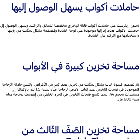
حاملات أكواب يسهل الوصول إليها
تحتوي إيفرست على حاملات أكواب قابلة للإخراج مخصّصة للسّائق والرّاكب. ويسهل الوصول إلى
حاملات الأكواب هذه، إذ إنّها موجودة على لوحة القيادة ومُصمّمة بشكلٍ يُمكّنك من رؤيتها
واستخدامها مع التّركيز على القيادة.
مساحة تخزين كبيرة في الأبواب
تمّ تصميم كسوة الباب بشكلٍ يُمكّنك من تخزين عددٍ كبيرٍ من الأغراض. وتتّسع حاملة الزّجاجة
الموجودة في فتحات التّخزين عند الباب الأمامي لزجاجة مياه بسعة 1.5 لتر، بالإضافة إلى
مستندات بحجم A4. بينما تتّسع فتحات التّخزين في الجزء الخلفي من إيفرست لزجاجة مياه
سعة 600 مل.
مساحة تخزين الصّفّ الثّالث من