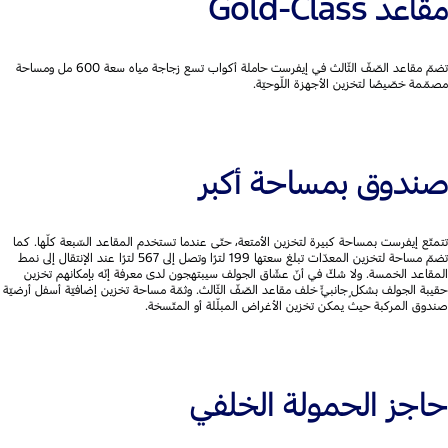
مقاعد Gold-Class
تضمّ مقاعد الصّفّ الثّالث في إيفرست حاملة أكواب تسع زجاجة مياه سعة 600 مل ومساحة
مصمّمة خصّيصًا لتخزين الأجهزة اللّوحيّة.
صندوق بمساحة أكبر
تتمتّع إيفرست بمساحة كبيرة لتخزين الأمتعة، حتّى عندما تستخدم المقاعد السّبعة كلّها. كما
تضمّ مساحة لتخزين المعدّات تبلغ سعتها 199 لترًا وتصل إلى 567 لترًا عند الإنتقال إلى نمط
المقاعد الخمسة. ولا شكّ في أنّ عشّاق الجولف سيبتهجون لدى معرفة إنّه بإمكانهم تخزين
حقيبة الجولف بشكلٍ جانبيٍّ خلف مقاعد الصّفّ الثّالث. وثمّة مساحة تخزين إضافيّة أسفل أرضيّة
صندوق المركبة حيث يمكن تخزين الأغراض المبلّلة أو المتّسخة.
حاجز الحمولة الخلفي