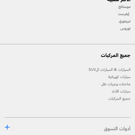
موستانج
إيفرست
تيريتوري
توروس
جميع المركبات
السيارات & السيارات الSUV
سيارات كهربائية
شاحنات وعربات نقل
سيارات الأداء
جميع المركبات
أدوات التسوق