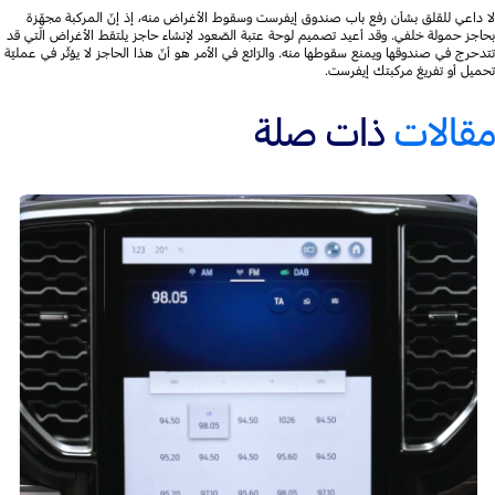
لا داعي للقلق بشأن رفع باب صندوق إيفرست وسقوط الأغراض منه، إذ إنّ المركبة مجهّزة
بحاجز حمولة خلفي. وقد أعيد تصميم لوحة عتبة الصّعود لإنشاء حاجز يلتقط الأغراض الّتي قد
تتدحرج في صندوقها ويمنع سقوطها منه. والرّائع في الأمر هو أنّ هذا الحاجز لا يؤثّر في عمليّة
تحميل أو تفريغ مركبتك إيفرست.
مقالات
ذات صلة