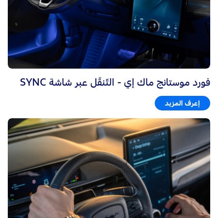
فورد موستانج ماك إي - التّنقّل عبر شاشة SYNC
إعرف المزيد