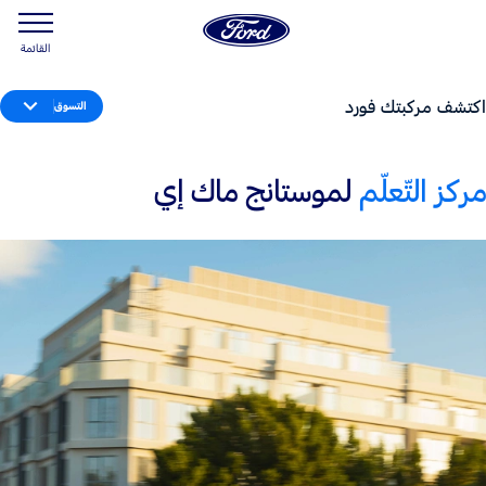
القائمة
اكتشف مركبتك فورد
التسوق
مركز التّعلّم
لموستانج ماك إي