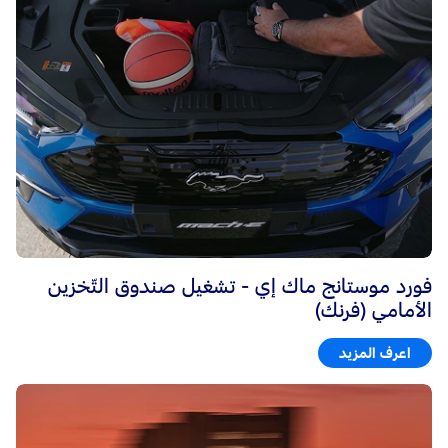
فورد موستانج ماك إي - تشغيل صندوق التّخزين
الأمامي (فرنك)
اعرف المزيد