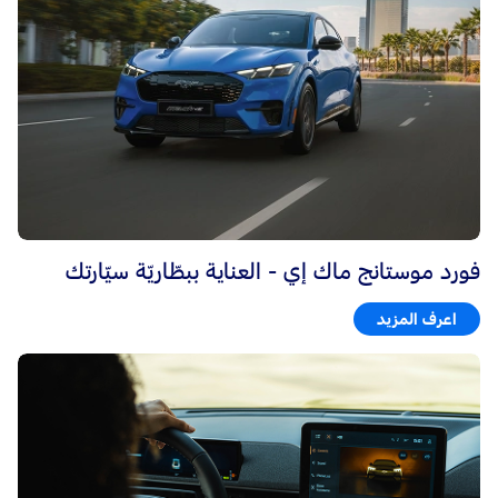
فورد موستانج ماك إي - العناية ببطّاريّة سيّارتك
اعرف المزيد