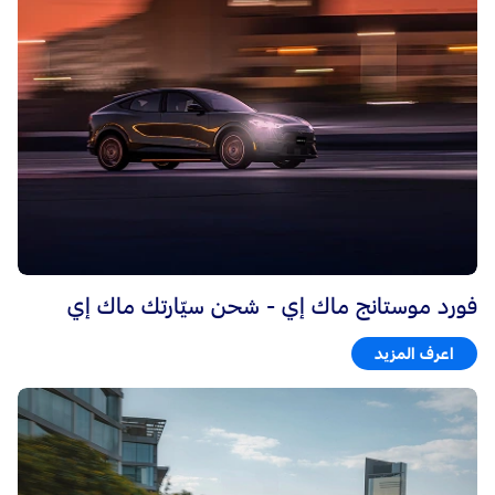
فورد موستانج ماك إي - شحن سيّارتك ماك إي
اعرف المزيد