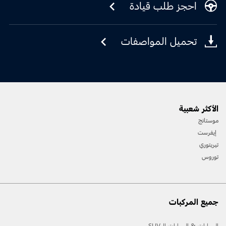
احجز طلب قيادة
تحميل المواصفات
الأكثر شعبية
موستانج
إيفرست
تيريتوري
توروس
جميع المركبات