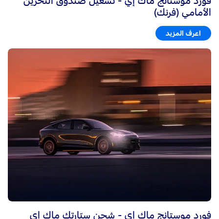
فورد موستانج ماك إي - تشغيل صندوق التّخزين
الأمامي (فرنك)
اعرف المزيد
فورد موستانج ماك إي - شحن سيّارتك ماك إي