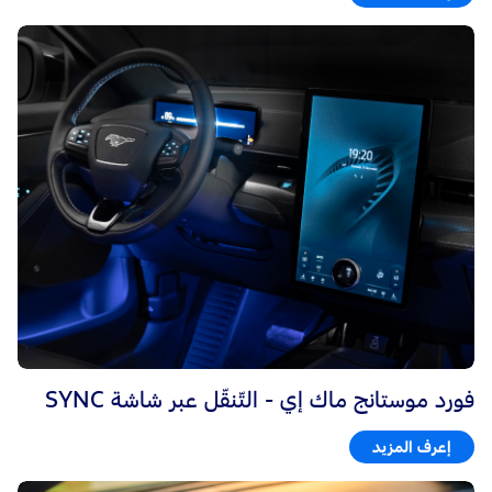
فورد موستانج ماك إي - التّنقّل عبر شاشة SYNC
إعرف المزيد