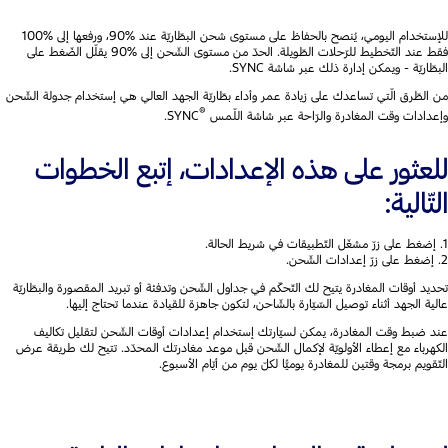
للإستخدام اليومي، يُنصح بالحفاظ على مستوى شحن البطّاريّة عند %90، ورفعها إلى %100
فقط عند التّخطيط للرّحلات الطّويلة. الحدّ من مستوى الشّحن إلى %90 يقلّل الضّغط على
البطّاريّة - ويمكن إدارة ذلك عبر شاشة SYNC.
من الطّرق الّتي تساعدك على زيادة عمر وأداء بطّاريّة الجهد العالي هي إستخدام جدولة الشّحن
®
وإعدادات وقت المغادرة والرّاحة عبر شاشة اللّمس
SYNC.
للعثور على هذه الإعدادات، إتبع الخطوات
التّالية:
1. إضغط على زرّ مشغّل التّطبيقات في شريط الحالة.
2. إضغط على زرّ إعدادات الشّحن.
تحديد أوقات المغادرة يتيح لك التّحكّم في جداول الشّحن وتدفئة أو تبريد المقصورة والبطّاريّة
عالية الجهد أثناء توصيل السّيّارة بالشّاحن، لتكون جاهزة للقيادة عندما تحتاج إليها.
عند ضبط وقت المغادرة، يمكن لسيّارتك إستخدام إعدادات أوقات الشّحن لتقليل تكاليف
الكهرباء مع إعطاء الأولويّة لإكمال الشّحن قبل موعد مغادرتك المحدّد. تتيح لك طريقة عرض
التّقويم برمجة وقتين للمغادرة يوميًّا لكلّ يوم من أيّام الأسبوع.