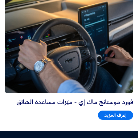
فورد موستانج ماك إي - ميّزات مساعدة السّائق
إعرف المزيد