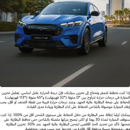
إذا كنت تخطّط للسّفر وتحتاج إلى تخزين سيّارتك، فإنّ درجة الحرارة عامل أساسي. يُفضّل تخزين
السّيّارة في درجات حرارة تتراوح بين °0 مئويّة (°32 فهرنهايت) و°45 مئويّة (°113 فهرنهايت)
للحفاظ على صحّة البطّاريّة عالية الجهد. وعند درجات حرارة قريبة من نقطة التّجمّد أو أقلّ، يجب
إبقاء السّيّارة موصولة بالشّاحن للحفاظ على أداء البطّاريّة وزيادة مدى القيادة.
يمكنك أيضًا إطالة عمر البطّاريّة من خلال الحفاظ على مستوى الشّحن أقلّ من %100. إذا كنت
ستوقف السّيّارة لمدّة 30 يومًا أو أكثر، يُنصح بتركها متّصلة بالشّاحن حتى تحافظ البطّاريّة على
شحنها. تأكّد من تحديد الحدّ الأقصى لشحن البطّاريّة عالية الجهد عند %50. تخزين البطّاريّة
وهي مشحونة بنسبة مرتفعة أقلّ فائدة من تخزينها عند نسب شحن منخفضة.