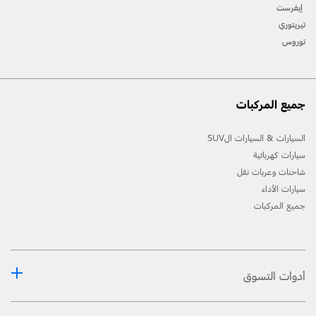
إيفرست
تيريتوري
توروس
جميع المركبات
السيارات & السيارات الSUV
سيارات كهربائية
شاحنات وعربات نقل
سيارات الأداء
جميع المركبات
أدوات التسوق