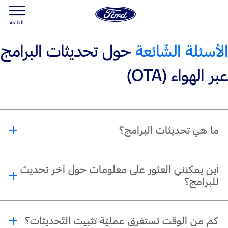
القائمة
الأسئلة الشّائعة
حول تحديثات البرامج
عبر الهواء (OTA)
ما هي تحديثات البرامج؟
*
توفّر تحديثات البرامج
ميّزات ووظائف جديدة لمركبات فورد المجهّزة، بإستخدام تقنيّة
أين يمكنني العثور على معلومات حول آخر تحديث
متطوّرة عبر الهواء. قد تشمل هذه التّحديثات:
للبرامج؟
تحسينات على البرامج
عند توفّرها، يمكن العثور على تفاصيل التّحديث في قسم "تحديثات البرامج" ضمن
تحسينات على الجودة
كم من الوقت تستغرق عمليّة تثبيت التّحديثات؟
قائمة الإعدادات.
تحديثات أمنيّة