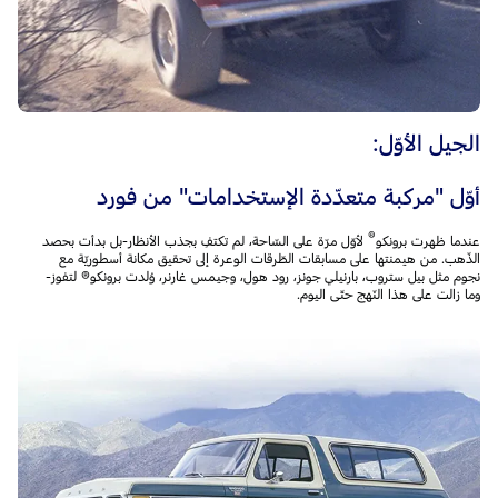
الجيل الأوّل:
أوّل "مركبة متعدّدة الإستخدامات" من فورد
®
عندما ظهرت برونكو
لأوّل مرّة على السّاحة، لم تكتفِ بجذب الأنظار-بل بدأت بحصد
الذّهب. من هيمنتها على مسابقات الطّرقات الوعرة إلى تحقيق مكانة أسطوريّة مع
نجوم مثل بيل ستروب، بارنيلي جونز، رود هول، وجيمس غارنر، وُلدت برونكو® لتفوز-
وما زالت على هذا النّهج حتّى اليوم.