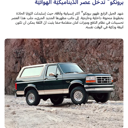
®
برونكو
تدخل عصر الدّيناميكيّة الهوائيّة
®
شهد الجيل الرّابع ظهور برونكو
أكثر إنسيابيّة وأناقة، حيث إستُبدلت الزّوايا الحادّة
بخطوط منحوتة داخليّة وخارجيّة. إلى جانب مظهرها الجديد الجريء، جلب هذا العصر
تحسينات في نظام الدّفع وميّزات أمان متقدّمة-ممّا يثبت أنّ الثّقة يمكن أن تكون
أنيقة وذكيّة في الوقت نفسه.