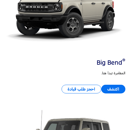
®
Big Bend
المغامرة تبدأ هنا.
اكتشف
احجز طلب قيادة