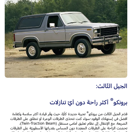
الجيل الثّالث:
®
برونكو
أكثر راحة دون أيّ تنازلات
®
قدّم الجيل الثّالث من برونكو
تجربة جديدة كلّيًّا، حيث وفّر قيادة أكثر سلاسة وكفاءة
أفضل في إستهلاك الوقود-سواء كنت تتحدّى الطّرقات الوعرة أو تنطلق على الطّرقات
السّريعة. مع الإنتقال إلى نظام تعليق أمامي مستقلّ (Twin-Traction Beam)،
تحسّنت الرّاحة على الطّرقات المعبّدة دون المساس بقدراتها الأسطوريّة على الطّرقات