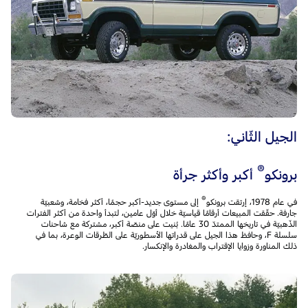
الجيل الثّاني:
®
برونكو
أكبر وأكثر جرأة
®
في عام 1978، إرتقت برونكو
إلى مستوى جديد-أكبر حجمًا، أكثر فخامة، وشعبيّة
جارفة. حقّقت المبيعات أرقامًا قياسيّة خلال أوّل عامين، لتبدأ واحدة من أكثر الفترات
الذّهبيّة في تاريخها الممتدّ 30 عامًا. بُنيت على منصّة أكبر، مشتركة مع شاحنات
سلسلة F، وحافظ هذا الجيل على قدراتها الأسطوريّة على الطّرقات الوعرة، بما في
ذلك المناورة وزوايا الإقتراب والمغادرة والإنكسار.