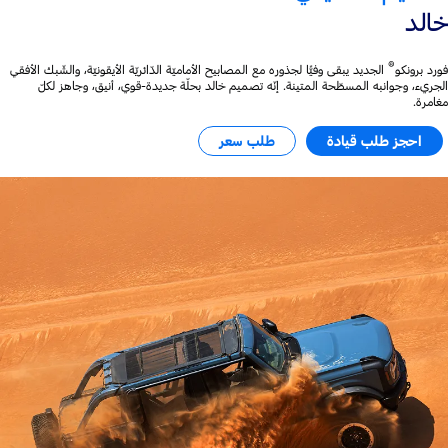
خالد
®
فورد برونكو
الجديد يبقى وفيًّا لجذوره مع المصابيح الأماميّة الدّائريّة الأيقونيّة، والشّبك الأفقي
الجريء، وجوانبه المسطّحة المتينة. إنّه تصميم خالد بحلّة جديدة-قوي، أنيق، وجاهز لكلّ
مغامرة.
احجز طلب قيادة
طلب سعر