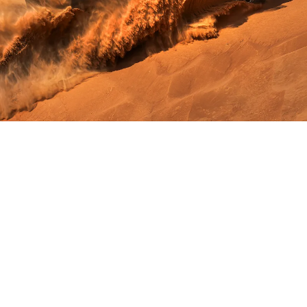
أداء
أسطوري
محرّك I-4 سعة 2.3 لتر
®
EcoBoost