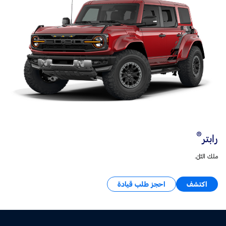
®
رابتر
ملك التّلّ.
اكتشف
احجز طلب قيادة