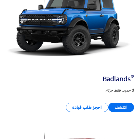
®
Badlands
لا حدود. فقط حرّيّة.
اكتشف
احجز طلب قيادة