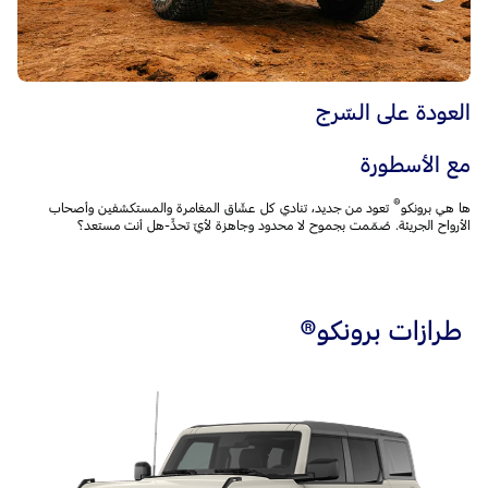
العودة على السّرج
مع الأسطورة
®
ها هي برونكو
تعود من جديد، تنادي كل عشّاق المغامرة والمستكشفين وأصحاب
الأرواح الجريئة. صُمّمت بجموح لا محدود وجاهزة لأيّ تحدٍّ-هل أنت مستعد؟
طرازات برونكو®