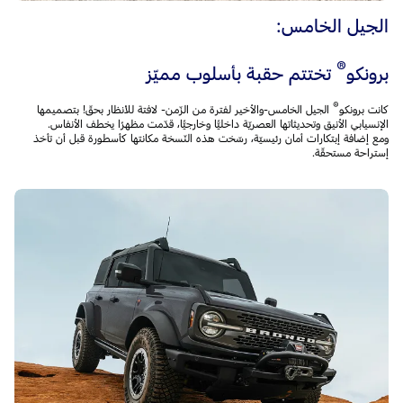
الجيل الخامس:
®
برونكو
تختتم حقبة بأسلوب مميّز
®
كانت برونكو
الجيل الخامس-والأخير لفترة من الزّمن- لافتة للأنظار بحقّ! بتصميمها
الإنسيابي الأنيق وتحديثاتها العصريّة داخليًّا وخارجيًّا، قدّمت مظهرًا يخطف الأنفاس.
ومع إضافة إبتكارات أمان رئيسيّة، رسّخت هذه النّسخة مكانتها كأسطورة قبل أن تأخذ
إستراحة مستحقّة.