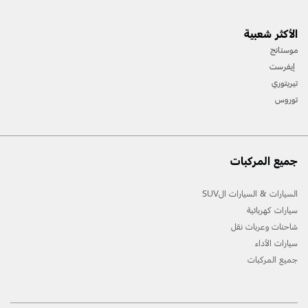
[1] يرجى دائمًا مراجعة دليل المالك قبل القيادة على الطّرقات الوعرة، ومعرفة طريقك ومدى صعوبة
الأكثر شعبية
المسارات، واستخدام معدّات السّلامة المناسبة.
موستانج
[2] لن تتوفّر جميع ميّزات المركبة في جميع الأسواق. اتّصل بموزّع فورد المحلّي للحصول على أحدث
إيفرست
المعلومات حول الطّرازات في السّوق الخاص بك.
تيريتوري
توروس
جميع المركبات
السيارات & السيارات الSUV
سيارات كهربائية
شاحنات وعربات نقل
سيارات الأداء
جميع المركبات