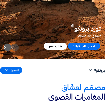
®
فورد برونكو
جموح بلا حدود
اكتشف الإكسسوارات من منظور 3D
برونكو®
التسوق
مصمّم لعشّاق
المغامرات القصوى