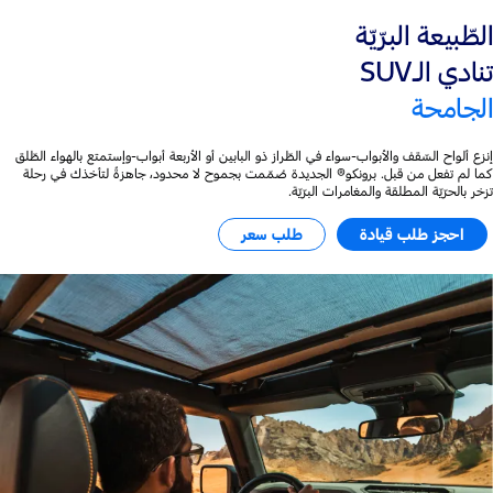
الطّبيعة البرّيّة
تنادي الـSUV
الجامحة
إنزع ألواح السّقف والأبواب-سواء في الطّراز ذو البابين أو الأربعة أبواب-وإستمتع بالهواء الطّلق
كما لم تفعل من قبل. برونكو® الجديدة صُمّمت بجموح لا محدود، جاهزةً لتأخذك في رحلة
تزخر بالحرّيّة المطلقة والمغامرات البرّيّة.
احجز طلب قيادة
طلب سعر