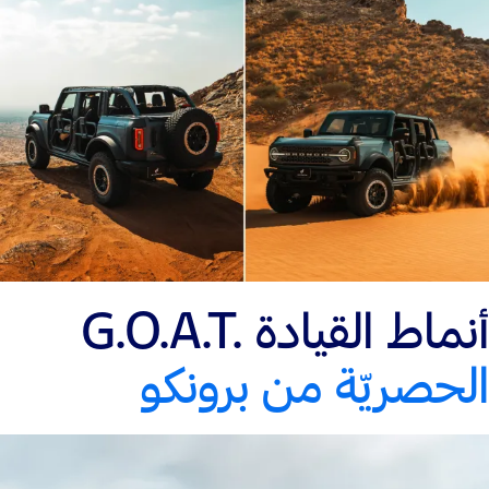
أنماط القيادة G.O.A.T.‎
الحصريّة من برونكو