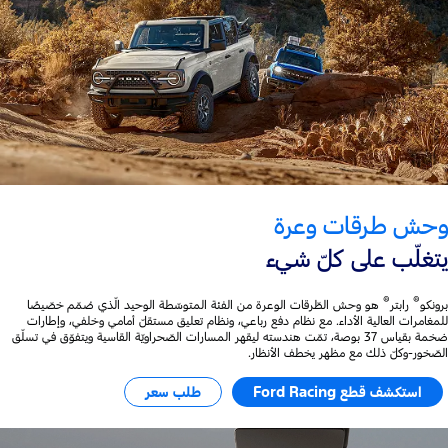
وحش طرقات وعرة
يتغلّب على كلّ شيء
®
®
برونكو
رابتر
هو وحش الطّرقات الوعرة من الفئة المتوسّطة الوحيد الّذي صُمّم خصّيصًا
للمغامرات العالية الأداء. مع نظام دفع رباعي، ونظام تعليق مستقلّ أمامي وخلفي، وإطارات
ضخمة بقياس 37 بوصة، تمّت هندسته ليقهر المسارات الصّحراويّة القاسية ويتفوّق في تسلّق
الصّخور-وكلّ ذلك مع مظهر يخطف الأنظار.
استكشف قطع Ford Racing
طلب سعر