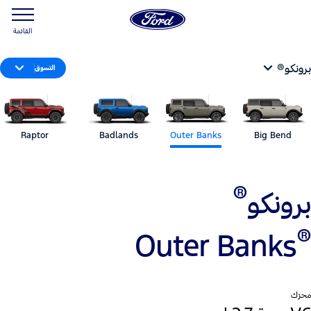
القائمة
برونكو®
التسوق
Raptor
Badlands
Outer Banks
Big Bend
®
برونكو
®
Outer Banks
محرّك