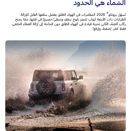
السّماء هي الحدود
®
تُسهّل برونكو
2026 المغامرات في الهواء الطّلق بفضل سقفها القابل للإزالة.
الطّرازات ذات الأربعة أبواب تتميّز بلوح سقفٍ وسطيٍّ حصريٍّ في فئتها، ممّا يمنح
ركّاب الصّفّ الثّاني تجربة قيادة في الهواء الطّلق دون الحاجة إلى إزالة الغطاء الخلفي.
فقط أنقر، إضغط، وإرفع!