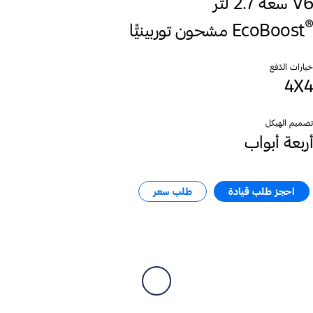
V6 سعة 2.7 لتر
®
EcoBoost
خيارات الدّفع
4X4
تصميم الهيكل
أربعة أبواب
احجز طلب قيادة​
طلب سعر​