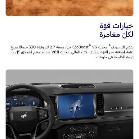
خيارات قوّة
لكلّ مغامرة
®
®
يقدّم لك برونكو
محرّك EcoBoost
V6 جبّار بسعة 2.7 لتر وقوّة 330 حصانًا يمنح
دفعة إضافيّة من القوّة لعشّاق الأداء العالي. محرّك الـV6 هذا مصمّم ليتحدّى كلّ ما
ترميه الطّبيعة في طريقك.