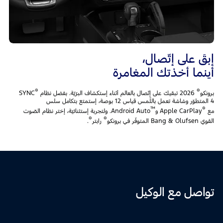
إبقَ على إتّصال،
أينما أخذتك المغامرة
®
®
برونكو
2026 تبقيك على إتّصال بالعالم أثناء إستكشاف البرّيّة. بفضل نظام SYNC
4 المتطوّر وشاشة تعمل باللّمس قياس 12 بوصة، إستمتع بتكامل سلس
™
®
مع
Apple CarPlay و
Android Auto. ولتجربة إستثنائيّة، إختر نظام الصّوت
®
®
القوي Bang & Olufsen المتوفّر في برونكو
رابتر
.
تواصل مع الوكيل