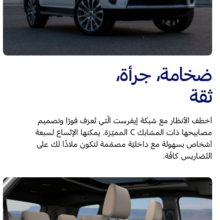
ضخامة، جرأة،
ثقة
أخطف الأنظار مع شبكة إيفرست الّتي تُعرَف فورًا وتصميم
مصابيحها ذات المشابك C المميّزة. يمكنها الإتّساع لسبعة
أشخاص بسهولة مع داخليّة مصمّمة لتكون ملاذًا لك على
التّضاريس كافّة.