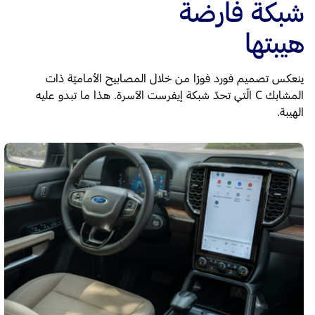
شبكة فارضة
هيبتها
ينعكس تصميم فورد فورًا من خلال المصابيح الأماميّة ذات
المشابك C الّتي تحدّ شبكة إيفرست الآسرة. هذا ما تبدو عليه
الهيبة.