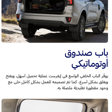
باب صندوق
أوتوماتيكي
يوفّر الباب الخلفي الواسع في إيفرست عمليّة تحميل أسهل، ويفتح
ويغلق بشكلٍ أسرع، كما تمّ تصميمه للعمل بشكلٍ كاملٍ حتّى مع
وجود مقطورة تقليديّة متّصلة به.