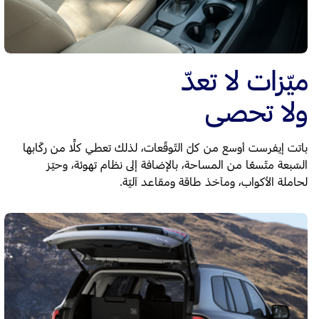
ميّزات لا تعدّ
ولا تحصى
باتت إيفرست أوسع من كلّ التّوقّعات، لذلك تعطي كلًّا من ركّابها
السّبعة متّسعًا من المساحة، بالإضافة إلى نظام تهوئة، وحيّز
لحاملة الأكواب، ومآخذ طاقة ومقاعد آليّة.