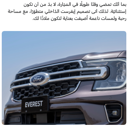
بما أنّك تمضي وقتًا طويلًا في السّيّارة، لا بدّ من أن تكون
إستثنائيّة. لذلك أتى تصميم إيفرست الدّاخلي متطوّرًا، مع مساحة
رحبة ولمسات ناعمة أُضيفت بعناية لتكون ملاذًا لك.