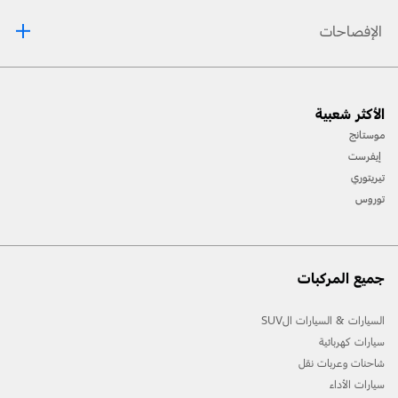
الإفصاحات
[1] يرجى دائمًا مراجعة دليل المالك قبل القيادة على الطّرقات الوعرة، ومعرفة طريقك ومدى صعوبة
الأكثر شعبية
المسارات، وإستخدام معدّات السّلامة المناسبة.
موستانج
[2] لن تتوفّر جميع ميّزات المركبة في جميع الأسواق. إتّصل بموزّع فورد المحلّي للحصول على أحدث
إيفرست
المعلومات حول الطّرازات في السّوق الخاص بك.
تيريتوري
توروس
جميع المركبات
السيارات & السيارات الSUV
سيارات كهربائية
شاحنات وعربات نقل
سيارات الأداء