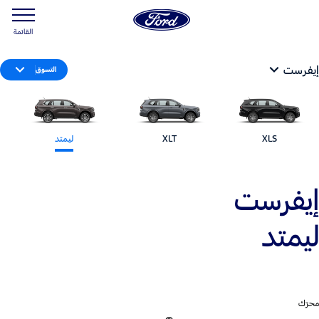
القائمة
إيفرست
التسوق
XLS
XLT
ليمتد
إيفرست
ليمتد
محرّك