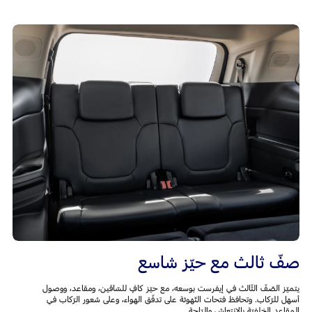
صفّ ثالث مع حيّز شاسع
يتميّز الصّفّ الثّالث في إيفرست بوسعه، مع حيّز كافٍ للسّاقين، ومقاعد، ووصول
أسهل للرّكاب. وتحافظ فتحات التّهوئة على تدفّق الهواء، وعلى شعور الرّكاب في
المقاعد الخلفيّة بالإنتعاش والرّاحة.