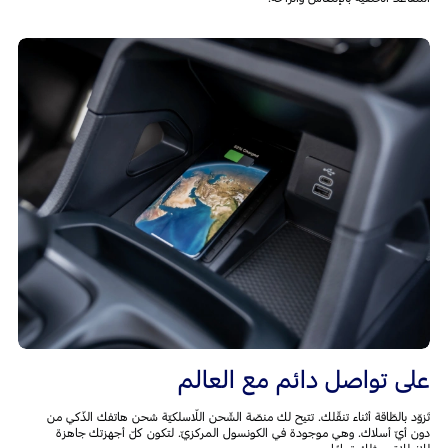
على تواصل دائم مع العالم
تَزوّد بالطّاقة أثناء تنقّلك. تتيح لك منصّة الشّحن اللّاسلكيّة شحن هاتفك الذّكي من
دون أيّ أسلاك. وهي موجودة في الكونسول المركزيّ. لتكون كلّ أجهزتك جاهزة