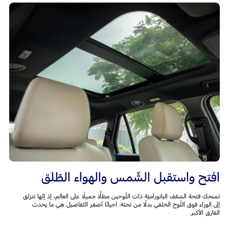
افتح واستقبل الشّمس والهواء الطّلق
تمنحك فتحة السّقف البانوراميّة ذات اللّوحين مطلًّا جميلًا على العالم، إذ إنّها تنزلق
إلى الوراء فوق اللّوح الخلفي بدلًا من تحته. أحيانًا أصغر التّفاصيل هي ما يحدث
الفارق الأكبر.