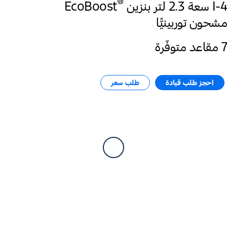
®
I-4 سعة 2.3 لتر ‎بنزين
EcoBoost
مشحون توربينيًّا
7 مقاعد متوفّرة
احجز طلب قيادة
طلب سعر​