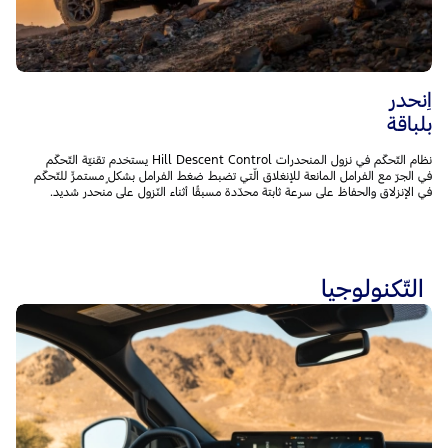
اِنحدر
بلباقة
نظام التّحكّم في نزول المنحدرات Hill Descent Control يستخدم تقنيّة التّحكّم
في الجرّ مع الفرامل المانعة للإنغلاق الّتي تضبط ضغط الفرامل بشكلٍ مستمرٍّ للتّحكّم
في الإنزلاق والحفاظ على سرعة ثابتة محدّدة مسبقًا أثناء النّزول على منحدر شديد.
التّكنولوجيا