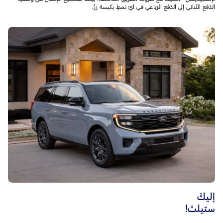
الدّفع الثّنائي إلى الدّفع الرّباعي في أيّ نمطٍ بكبسة زرٍّ.
إليكَ
ستيلث!