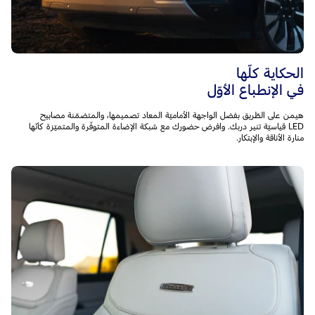
الحكاية كلّها
في الإنطباع الأوّل
هيمن على الطّريق بفضل الواجهة الأماميّة المعاد تصميمها، والمتضمّنة مصابيح
LED قياسيّة تنير دربك. وافرض حضورك مع شبكة الإضاءة المتوفّرة والمتميّزة كأنّها
منارة الأناقة والإبتكار.