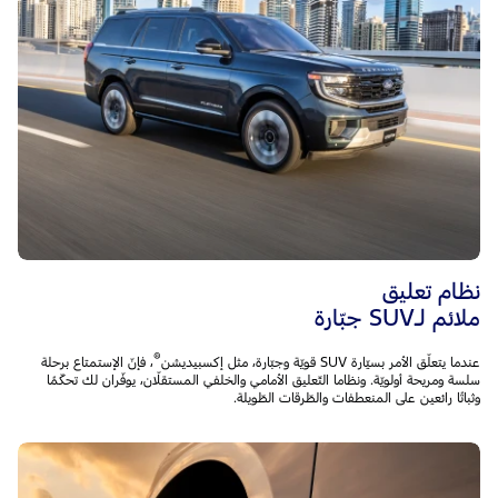
نظام تعليق
ملائم لـSUV جبّارة
®
عندما يتعلّق الأمر بسيّارة SUV قويّة وجبّارة، مثل إكسبيديشن
، فإنّ الإستمتاع برحلة
سلسة ومريحة أولويّة. ونظاما التّعليق الأمامي والخلفي المستقلّان، يوفّران لك تحكّمًا
وثباتًا رائعين على المنعطفات والطّرقات الطّويلة.