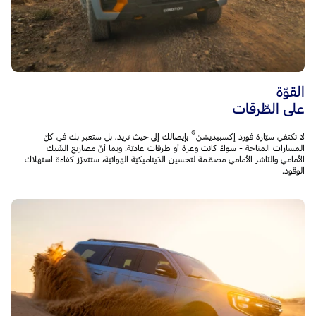
القوّة
على الطّرقات
®
لا تكتفي سيّارة فورد إكسبيديشن
بإيصالك إلى حيث تريد، بل ستعبر بك في كلّ
المسارات المتاحة - سواءً كانت وعرة أو طرقات عاديّة. وبما أنّ مصاريع الشّبك
الأمامي والنّاشر الأمامي مصمّمة لتحسين الدّيناميكيّة الهوائيّة، ستتعزّز كفاءة استهلاك
الوقود.