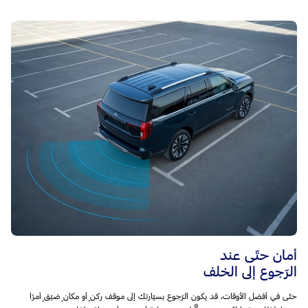
أمان حتّى عند
الرّجوع إلى الخلف
حتّى في أفضل الأوقات، قد يكون الرّجوع بسيّارتك إلى موقف ركنٍ أو مكانٍ ضيّقٍ أمرًا
®