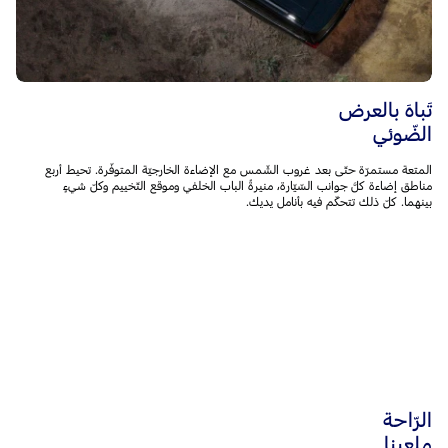
تَباهَ بالعرض
الضّوئي
المتعة مستمرّة حتّى بعد غروب الشّمس مع الإضاءة الخارجيّة المتوفّرة. تحيط أربع
مناطق إضاءة كلَّ جوانب السّيّارة، منيرةً الباب الخلفي وموقع التّخييم وكلّ شيءٍ
بينهما. كلّ ذلك تتحكّم فيه بأنامل يديك.
الرّاحة
ملعبنا