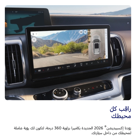
راقِب كلّ
محيطك
®
زوّدنا إكسبيديشن
2026 الجديدة بكاميرا بزاوية 360 درجة، لتكون لك رؤية شاملة
لمحيطك من داخل سيّارتك.