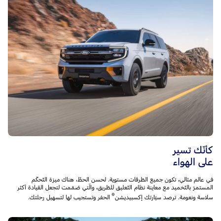
كأنّك تسير
على الهواء
في عالم مثالي، تكون جميع الطّرقات مستوية. لحسن الحظّ، هناك ميزة التّحكّم
المستمرّ بالتّخميد مع معاينة نظام التّعليق للطّريق، والّتي صُمّمت لتجعل القيادة أكثر
®
سلاسة ونعومة. ترصد سيّارتك إكسبيديشن
الحفر وتستجيب لها لتسهيل رحلتك.