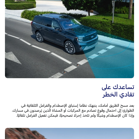
تساعدك على
تفادي الخطر
بعد مسح الطّريق أمامك، ينبّهك نظاما إستباق الإصطدام والفرامل التّلقائيّة في
الطّوارئ إلى احتمال وقوع تصادم مع المركبات أو المشاة الّذين يُرصدون في مسارك.
وإذا كان الإصطدام وشيكًا ولم تتّخذ إجراءً تصحيحيًّا، فيمكن تفعيل الفرامل تلقائيًّا.