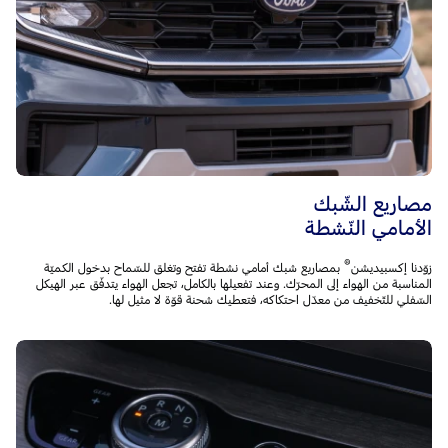
مصاريع الشّبك
الأمامي النّشطة
®
زوّدنا إكسبيديشن
بمصاريع شبك أمامي نشطة تفتح وتغلق للسّماح بدخول الكميّة
المناسبة من الهواء إلى المحرّك. وعند تفعيلها بالكامل، تجعل الهواء يتدفّق عبر الهيكل
السّفلي للتّخفيف من معدّل احتكاكه، فتعطيك شحنة قوّة لا مثيل لها.