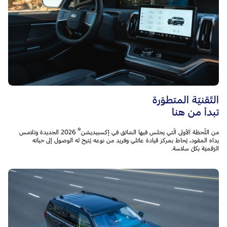
التّقنيّة المتطوّرة
تبدأ من هنا
®
من اللّحظة الأولى الّتي يجلس فيها السّائق في إكسبيديشن
2026 الجديدة وتلامس
يداه المقود، يُحاط بمركز قيادة عائلي وفريد من نوعه يُتيح له الوصول إلى حياته
الرّقميّة بكلّ سلاسة.