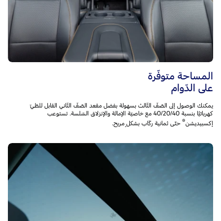
المساحة متوفّرة
على الدّوام
يمكنك الوصول إلى الصّفّ الثّالث بسهولة بفضل مقعد الصّفّ الثّاني القابل للطّيّ
كهربائيًّا بنسبة 40/20/40 مع خاصيّة الإمالة والإنزلاق السّلسة. تستوعب
®
إكسبيديشن
حتّى ثمانية ركّاب بشكلٍ مريح.