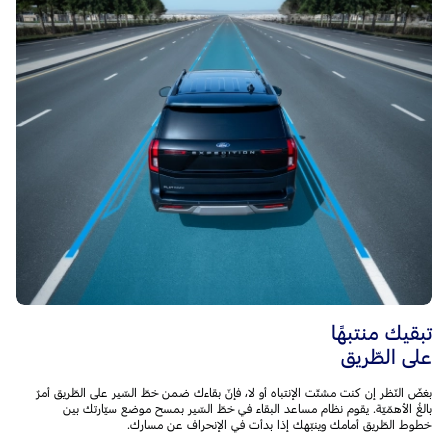
تبقيك منتبهًا
على الطّريق
بغضّ النّظر إن كنت مشتّت الإنتباه أو لا، فإنّ بقاءك ضمن خطّ السّير على الطّريق أمرٌ
بالغُ الأهمّيّة. يقوم نظام مساعد البقاء في خطّ السّير بمسح موضع سيّارتك بين
خطوط الطّريق أمامك وينبّهك إذا بدأت في الإنحراف عن مسارك.