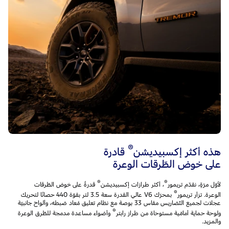
®
هذه أكثر إكسبيديشن
قادرة
على خوض الطّرقات الوعرة
®
®
لأوّل مرّةٍ، نقدّم تريمور
، أكثر طرازات إكسبيديشن
قدرةً على خوض الطّرقات
®
الوعرة. تزأر تريمور
بمحرّك V6 عالي القدرة سعة 3.5 لتر بقوّة 440 حصانًا لتحريك
عجلات لجميع التّضاريس مقاس 33 بوصة مع نظام تعليق مُعاد ضبطه، وألواح جانبيّة
®
ولوحة حماية أمامّية مستوحاة من طراز رابتر
وأضواء مساعدة مدمجة للطّرق الوعرة
والمزيد.