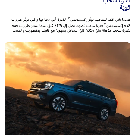
قدرة سحب
قويّة
®
عندما يأتي الأمر للسّحب، توفّر إكسبيديشن
القدرة الّتي تحتاجها وأكثر. توفّر طرازات
®
4x2 إكسبيديشن
قدرة سحب قصوى تصل إلى 3175 كلغ، بينما تتميّز طرازات 4x4
بقدرة سحب مذهلة تبلغ 4354 كلغ، لتتعامل بسهولة مع قاربك ومقطورتك والمزيد.