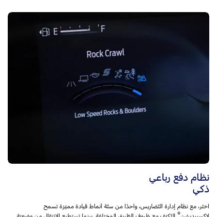
نظام دفع رباعي
ذكي
اختَر، مع نظام إدارة التّضاريس، واحدًا من ستّة أنماط قيادة مميّزة تسمح
®
لإكسبيديشن
التّكيّف مع ظروف الطّريق المختلفة. بينما تستطيع الإنتقال من وضعيّة