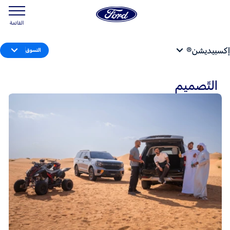
القائمة
إكسبيديشن®
التسوق
التّصميم