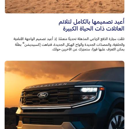
أُعيد تصميمها بالكامل لتلائم
العائلات ذات الحياة الكبيرة
تلقّت سيّارة الدّفع الرّباعي المذهلة تحديثًا منعشًا. إذ أُعيد تصميم الواجهة الأماميّة
®
والخلفيّة، والمصدّات الجديدة وألواح الهيكل الجديدة، فتباهت إكسبيديشن
بطلّة
يمكن التّعرّف عليها فورًا، ستميّزك عن الآخرين حولك.