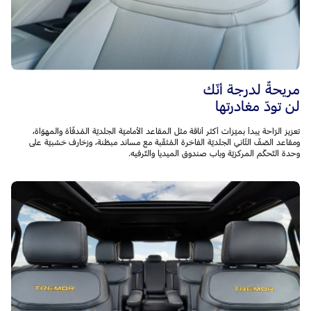
مريحةٌ لدرجة أنّك
لن تودّ مغادرتها
تعزيز الرّاحة يبدأ بميّزات أكثر أناقة مثل المقاعد الأماميّة الجلديّة المُدفّأة والمهوّاة،
ومقاعد الصّفّ الثّاني الجلديّة الفاخرة المُثقّبة مع مساند مبطّنة، وزخارف خشبيّة على
وحدة التّحكّم المركزيّة وباب صندوق الميديا والتّرفيه.