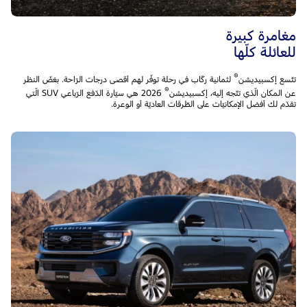
مغامرة كبيرة
للعائلة كلّها
®
تتّسع إكسبيديشن
لثمانية ركّاب في رحلة توفّر لهم أقصى درجات الرّاحة. بغضّ النظر
®
عن المكان الّذي تتّجه إليه، إكسبيديشن
2026 هي سيّارة الدّفع الرّباعي SUV الّتي
تقدّم لك أفضل الإمكانيّات على الطّرقات العاديّة أو الوعرة.