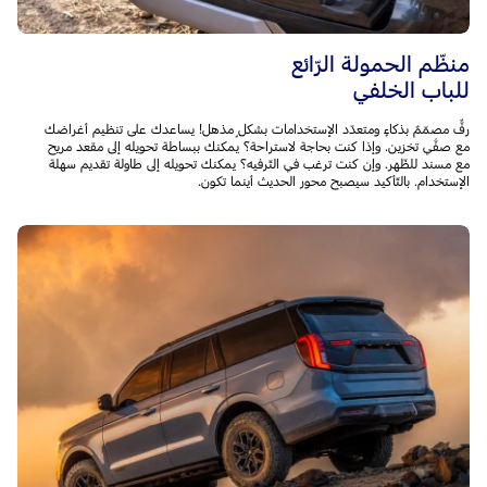
منظّم الحمولة الرّائع
للباب الخلفي
رفٌّ مصمّمٌ بذكاءٍ ومتعدّد الإستخدامات بشكلٍ مذهل! يساعدك على تنظيم أغراضك
مع صفَّي تخزين. وإذا كنت بحاجة لاستراحة؟ يمكنك ببساطة تحويله إلى مقعد مريح
مع مسند للظّهر. وإن كنت ترغب في التّرفيه؟ يمكنك تحويله إلى طاولة تقديم سهلة
الإستخدام. بالتّأكيد سيصبح محور الحديث أينما تكون.