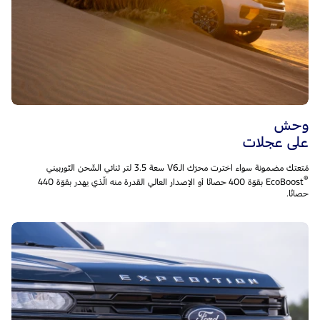
وحش
على عجلات
مُتعتك مضمونة سواء اخترت محرّك الـV6 سعة 3.5 لتر ثنائي الشّحن التّوربيني
®
EcoBoost بقوّة 400 حصانًا أو الإصدار العالي القدرة منه الّذي يهدر بقوّة 440
حصانًا.