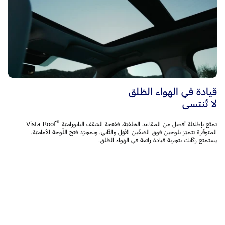
قيادة في الهواء الطّلق
لا تُنتسى
®
تمتّع بإطلالة أفضل من المقاعد الخلفيّة. ففتحة السّقف البانوراميّة
Vista Roof
المتوفّرة تتميّز بلوحين فوق الصّفّين الأوّل والثّاني، وبمجرّد فتح اللّوحة الأماميّة،
يستمتع ركّابك بتجربة قيادة رائعة في الهواء الطّلق.