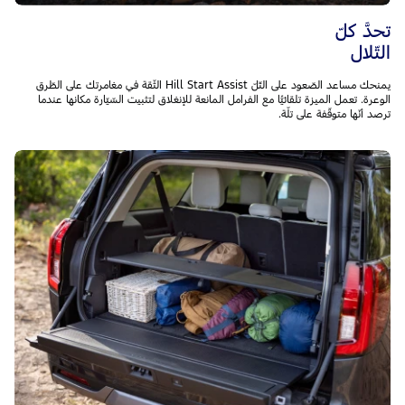
تحدَّ كلّ
التّلال
يمنحك مساعد الصّعود على التّلّ Hill Start Assist الثّقة في مغامرتك على الطّرق
الوعرة. تعمل الميزة تلقائيًّا مع الفرامل المانعة للإنغلاق لتثبيت السّيّارة مكانها عندما
ترصد أنّها متوقّفة على تلّة.