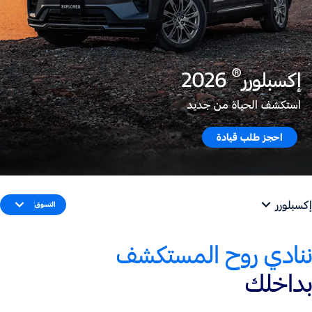
®
إكسبلورر
2026
استكشف الحياة من جديد
احجز طلب قيادة
إكسبلورر
التسوق
ننادي روح المستكشف
بداخلك