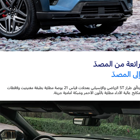
رائعة من المصدّ
إلى المصدّ
يتألّق طراز ST الرّياضي والإنسيابي بعجلات قياس 21 بوصة مطليّة بطبقة مغنيتيت ولاقطات
مكابح عالية الأداء مطليّة باللّون الأحمر وشبكة أماميّة جريئة.