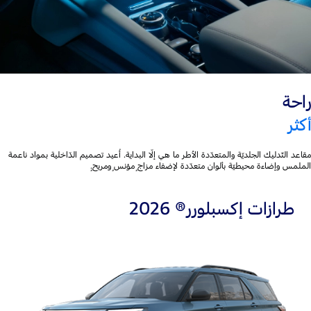
راحة
أكثر
مقاعد التّدليك الجلديّة والمتعدّدة الأطر ما هي إلّا البداية. أُعيد تصميم الدّاخلية بمواد ناعمة
الملمس وإضاءة محيطيّة بألوان متعدّدة لإضفاء مزاجٍ مؤنسٍ ومريحٍ.
طرازات إكسبلورر® 2026