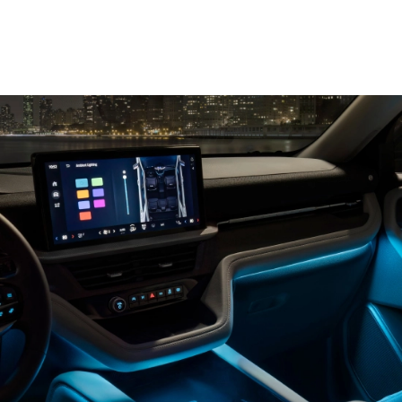
لوحة قيادة رقميّة قياس 12.3 بوصة‎‎‎
®‎
نظام فورد Co-Pilot360