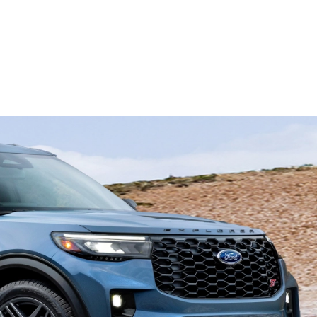
محرّك V6 سعة 3.0 لتر
®
EcoBoost
محرّك I-4 سعة 2.3 لتر
®
EcoBoost