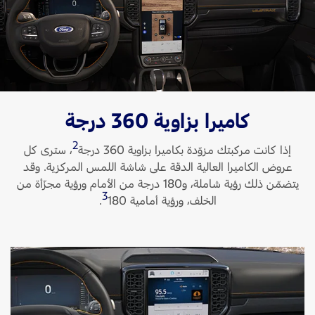
قطع مقلدة
اتصل بنا
اتصل بنا
البحث عن الوكيل
كاميرا بزاوية 360 درجة
الأسئلة الشائعة
2
إذا كانت مركبتك مزوّدة بكاميرا بزاوية 360 درجة
، سترى كل
عروض الكاميرا العالية الدقة على شاشة اللمس المركزية. وقد
يتضمّن ذلك رؤية شاملة، و180 درجة من الأمام ورؤية مجزّأة من
3
الخلف، ورؤية أمامية 180
‏.