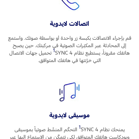
اتصالات لايدوية
قم بإجراء الاتصالات بكبسة زر واحدة أو بواسطة صوتك. واستمع
إلى المحادثة عبر المكبّرات الصوتية في مركبتك. حين يصبح
1
هاتفك مقروناً، يستطيع نظام SYNC 4‏
تحميل جهات الاتصال
التي خزّنتها في هاتفك المتوافق.
موسيقى لايدوية
1
يمنحك نظام SYNC 4
‏ التحكّم المنشّط صوتياً بموسيقى
وبودكاست هاتفك المتوافق لكي تتمكّن من الاستماع إليها عبر