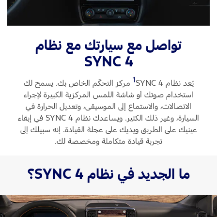
الضمان والتأمين
السعودية‬
تواصل مع سيارتك مع نظام
Ford Protect لمحة عامة عن
الامارات
SYNC 4
باقة الصيانة الفائقة
العربية
باقة الخدمة
1
يُعد نظام SYNC 4
‏ مركز التحكّم الخاص بك. يسمح لك
باقة العناية الفائقة
المتحدة
استخدام صوتك أو شاشة اللمس المركزية الكبيرة لإجراء
الاتصالات، والاستماع إلى الموسيقى، وتعديل الحرارة في
اليمن
دعم المزامنة
السيارة، وغير ذلك الكثير. ويساعدك نظام SYNC 4 في إبقاء
عينيك على الطريق ويديك على عجلة القيادة. إنه سبيلك إلى
تجربة قيادة متكاملة ومخصصة لك.
تقنية 4 SYNC
ما الجديد في نظام SYNC 4؟
أجزاء
قطع غيار فورد الأصلية
موتوركرافت