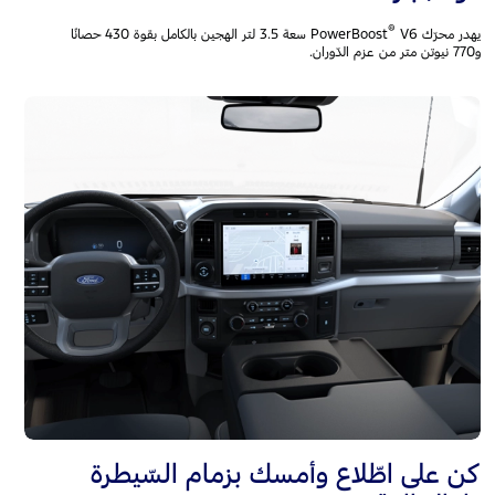
®
يهدر محرّك PowerBoost
‎V6 سعة 3.5 لتر الهجين بالكامل بقوة 430 حصانًا
و770 نيوتن متر من عزم الدّوران.
كن على اطّلاع وأمسك بزمام السّيطرة