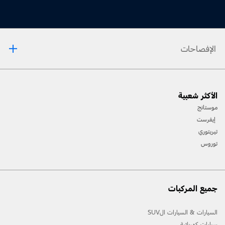
الإفصاحات
[1] يرجى دائماً مراجعة دليل المالك قبل القيادة على الطرقات الوعرة، ومعرفة طريقك ومدى صعوبة
الأكثر شعبية
المسارات، واستخدام معدات السلامة المناسبة.
موستانج
[2] لن تتوفّر جميع ميّزات المركبة في جميع الأسواق. اتصل بموزّع فورد المحلي للحصول على أحدث
إيفرست
المعلومات حول الطرازات في السوق الخاص بك.
تيريتوري
توروس
جميع المركبات
السيارات & السيارات الSUV
سيارات كهربائية