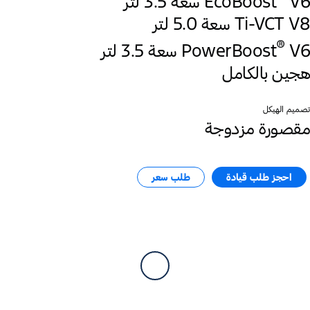
V6 سعة 3.5 لتر
EcoBoost
Ti-VCT V8 سعة 5.0 لتر
®
‎V6 سعة 3.5 لتر
PowerBoost
هجين بالكامل
تصميم الهيكل
مقصورة مزدوجة
احجز طلب قيادة
طلب سعر