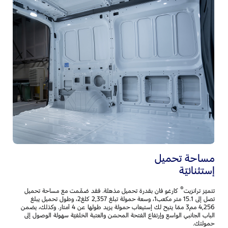
م
ال
تر
وا
يم
مساحة تحميل
إستثنائيّة
®
تتميّز ترانزيت
كارغو فان بقدرة تحميل مذهلة. فقد صُمِّمت مع مساحة تحميل
تصل إلى 15.1 متر مكعب1، وسعة حمولة تبلغ 2,357 كلغ2، وطول تحميل يبلغ
4,256 مم3 ممّا يتيح لك إستيعاب حمولة يزيد طولها عن 4 أمتار. وكذلك، يضمن
الباب الجانبي الواسع وإرتفاع الفتحة المحسّن والعتبة الخلفيّة سهولة الوصول إلى
حمولتك.