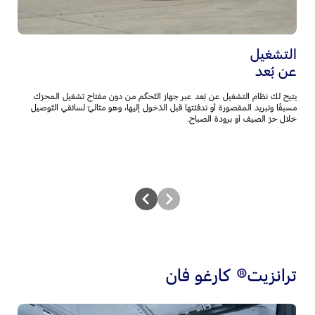
التشغيل
ب
عن بُعد
أ
يتيح لك نظام التشغيل عن بُعد عبر جهاز التّحكّم من دون مفتاح تشغيل المحرّك
يو
مسبقًا وتبريد المقصورة أو تدفئتها قبل الدّخول إليها، وهو مثاليّ لسائقي التّوصيل
أم
خلال حرّ الصيف أو برودة الصباح.
ال
ترانزيت® كارغو فان