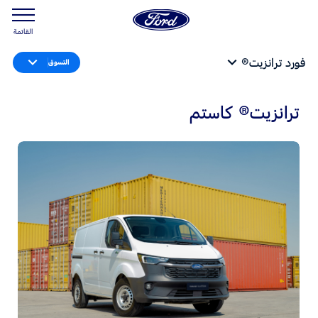
القائمة
فورد ترانزيت®
التسوق
ترانزيت® كاستم