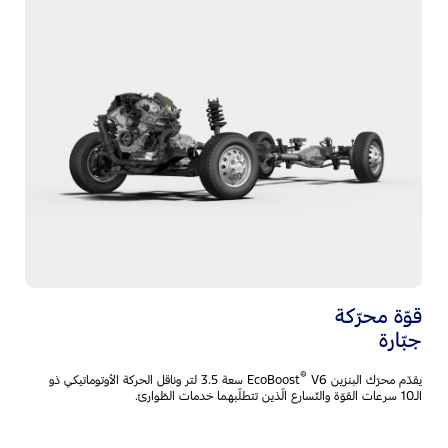
نظ
4
يجم
سل
Auto، والتّعرّف على ال
ال
قوّة محرّكة
جبّارة
®
يقدّم محرّك البنزين EcoBoost
V6 سعة 3.5 لتر وناقل الحركة الأوتوماتيكي ذو
الـ10 سرعات القوّة والتّسارع الّذين تتطلّبهما خدمات الطّوارئ.