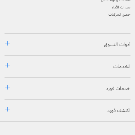
القيادة الآمنة. راجع دليل المالك للإطّلاع على التّفاصيل والقيود.
سيارات الأداء
[6] ميزة إختياريّة تعتمد على الإصدار.
جميع المركبات
®
®
[7] يتوفّر نظام مساعدة التّوصيل في طرازات ترانزيت
كارغو فان وترانزيت
فان المزوّدة بناقل حركة
أوتوماتيكي.
أدوات التسوق
الخدمات
خدمات فورد
اكتشف فورد