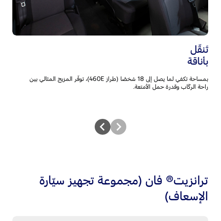
إس
مقع
تَنقّل
بأناقة
بمساحة تكفي لما يصل إلى 18 شخصًا (طراز 460E)، توفّر المزيج المثالي بين
راحة الركّاب وقدرة حمل الأمتعة.
ترانزيت® فان (مجموعة تجهيز سيّارة
الإسعاف)