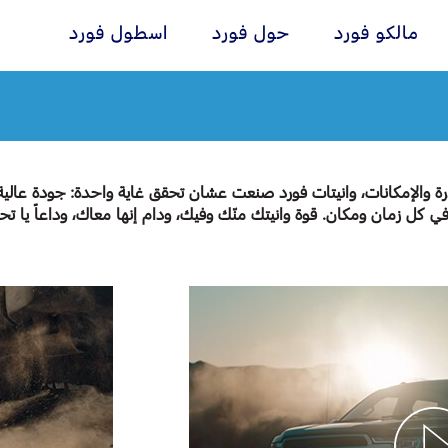
مالكو فورد
حول فورد
اسطول فورد
ان
انة
إضافات
خدمات فورد
Ford Middle East
ية
فورد بروتكت
خدمة المحرك
درة والإمكانات، وانيتات فورد صنعت عشان تحقق غاية واحدة: جودة عالية
طريق
خدمة الفرامل
خطة الخدمات الممتدة
 كل زمان ومكان. قوة وانيتك منّك وفيك، ودام إنها معاك، وداعاً يا تح
ممتدة
خدمة البطارية
ادث
تغيير زيت
ات الخاصة بالصيانة
تغيير الفلاتر
Choose your
country
اختر بلدك
Bahrain
البحرين
Iraq
العراق