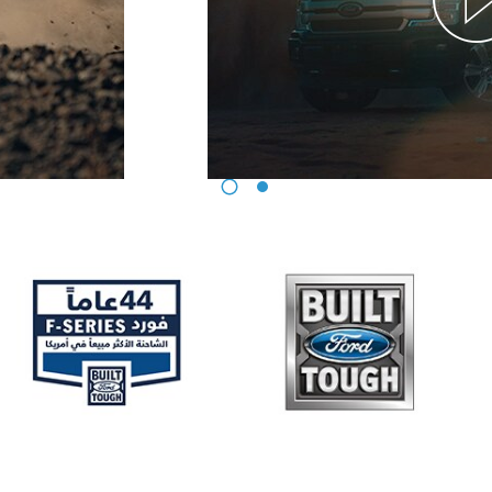
Jordan
الأردن
Kuwait
الكويت
Lebanon
لبنان
Oman
سلطنة عمان
Qatar
قطر
Saudi Arabia
‫المملكة العربية السعودية‬
United Arab Emirates
الامارات العربية المتحدة
Yemen
اليمن