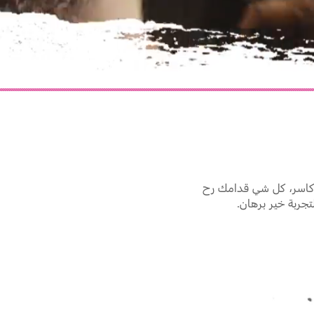
0:03
/
0:03
Play
 كاسر، كل شي قدامك رح
جربة خير برهان.