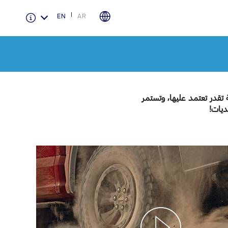
EN
AR
الضمان و التأمين
فورد بروتكت
 تقدر تعتمد عليها، وتستمر
ديات!
دعم المزامنة
تقنية 4 SYNC
أجزاء
قطع غيار فورد الأصلية
موتوركرافت
قطع مقلدة