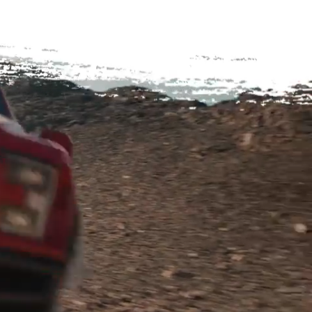
Play
Video
0:00
/
0:06
Play