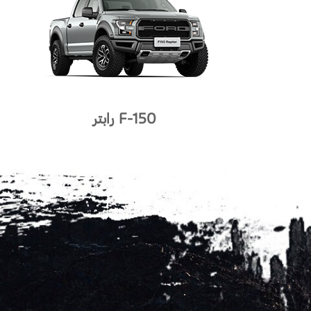
‫F-150 رابتر