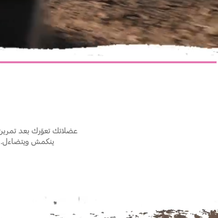
عضلاتك تعوّرك بعد تمري
ينكمش ويتضاءل. ه