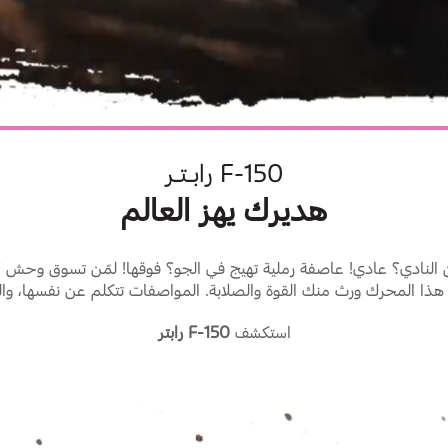
F-150 رابـتـر
هديرك يهز العالم
ن النادي؟ عادي! عاصفة رملية تهيج في الجو؟ فوقها! لمّن تسوق وحش
ذا المحرك ورث منك القوة والصلابة. المواصفات تتكلم عن نفسها، والت
استكشف
F-150 رابتر