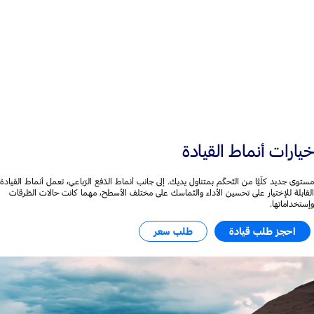
+50 ملم
العرض وقاعدة العجلات
خيارات أنماط القيادة
مستوى جديد كلّيًّا من التّحكّم بمتناول يديك. إلى جانب أنماط الدّفع الرّباعي، تعمل أنماط القيادة
القابلة للإختيار على تحسين الأداء والتّماسك على مختلف الأسطح، مهما كانت حالات الطّرقات
وإستخداماتها.
احجز طلب قيادة
طلب سعر