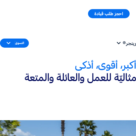
احجز طلب قيادة
طلب سعر
القائمة
رينجر®
التسوق
أكبر، أقوى، أذكى
مثاليّة للعمل والعائلة والمتعة