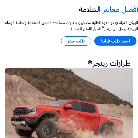
أفضل معايير
السّلامة
الهيكل الفولاذيّ ذو القوّة العالية مصحوبٌ بتقنيّات مساعدة السّائق المتقدّمة وأنظمة الوسائد
®
الهوائيّة يجعل من رينجر
الخيار الأمثل للسّلامة.
احجز طلب قيادة
طلب سعر
طرازات رينجر®