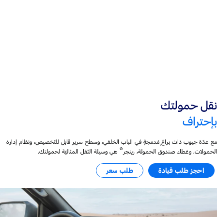
محرّك ديزل سعة 2.0 لتر
مشحون توربينيًّا
نقل حمولتك
بإحتراف
مع عدّة جيوب ذات براغٍ مُدمجةٍ في الباب الخلفي، وسطح سرير قابل للتّخصيص، ونظام إدارة
®
الحمولات، وغطاء صندوق الحمولة، رينجر
هي وسيلة النّقل المثاليّة لحمولتك.
احجز طلب قيادة
طلب سعر