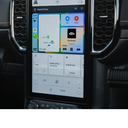
إتّصال سلس وذكيّ