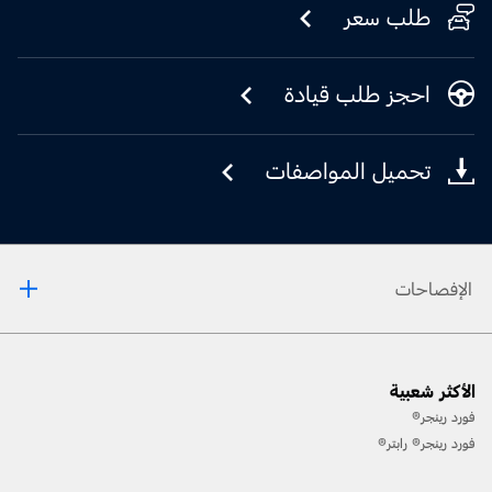
طلب سعر
احجز طلب قيادة
تحميل المواصفات
الإفصاحات
[1] يرجى دائمًا مراجعة دليل المالك قبل القيادة على الطّرقات الوعرة، ومعرفة طريقك ومدى صعوبة
الأكثر شعبية
المسارات، وإستخدام معدّات السّلامة المناسبة.
فورد رينجر®
[2] لن تتوفّر جميع ميّزات المركبة في جميع الأسواق. إتّصل بموزّع فورد المحلّي للحصول على أحدث
فورد رينجر® رابتر®
المعلومات حول الطّرازات في السّوق الخاص بك.