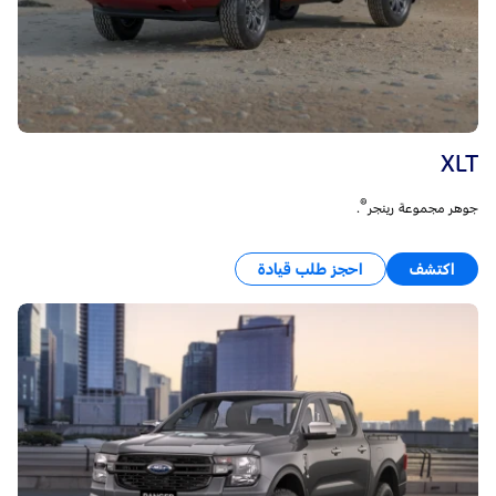
XLT
®
جوهر مجموعة رينجر
.
اكتشف
احجز طلب قيادة