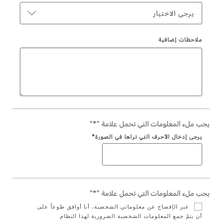
Ford Protect لمحة عامة عن
يرجى الاختيار
باقة الصيانة الفائقة
السعودية‬
باقة الخدمة
ملاحظات إضافية
باقة العناية الفائقة
الامارات
العربية
دعم المزامنة
المتحدة
تقنية 4 SYNC
اليمن
يجب ملء المعلومات التي تحمل علامة "*"
أجزاء
يرجى إدخال الأحرف التي تراها في الصورة*
قطع غيار فورد الأصلية
موتوركرافت
قطع مقلدة
يجب ملء المعلومات التي تحمل علامة "*"
عبر الإفصاح عن معلوماتي الشخصية، أنا أوافق طوعاً على
أن يتمّ جمع المعلومات الشخصية الضرورية لهذا النظام
اتصل بنا