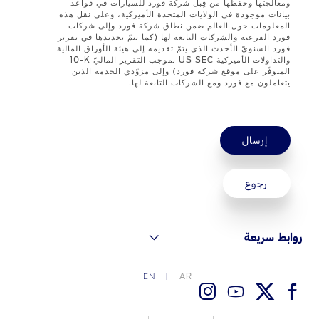
ومعالجتها وحفظها من قِبل شركة فورد للسيارات في قواعد
بيانات موجودة في الولايات المتحدة الأميركية، وعلى نقل هذه
المعلومات حول العالم ضمن نطاق شركة فورد وإلى شركات
اتصل بنا
فورد الفرعية والشركات التابعة لها (كما يتمّ تحديدها في تقرير
فورد السنويّ الأحدث الذي يتمّ تقديمه إلى هيئة الأوراق المالية
البحث عن الوكيل
والتداولات الأميركية US SEC بموجب التقرير الماليّ ‎10-K
المتوفّر على موقع شركة فورد) وإلى مزوّدي الخدمة الذين
الأسئلة الشائعة
يتعاملون مع فورد ومع الشركات التابعة لها.
إرسال
رجوع
روابط سريعة
AR
EN