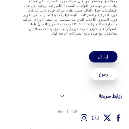
ومعالجتها وحفظها من قِبل شركة فورد للسيارات في قواعد
بيانات موجودة في الولايات المتحدة الأميركية، وعلى نقل هذه
المعلومات حول العالم ضمن نطاق شركة فورد وإلى شركات
اتصل بنا
فورد الفرعية والشركات التابعة لها (كما يتمّ تحديدها في تقرير
فورد السنويّ الأحدث الذي يتمّ تقديمه إلى هيئة الأوراق المالية
البحث عن الوكيل
والتداولات الأميركية US SEC بموجب التقرير الماليّ ‎10-K
المتوفّر على موقع شركة فورد) وإلى مزوّدي الخدمة الذين
الأسئلة الشائعة
يتعاملون مع فورد ومع الشركات التابعة لها.
إرسال
رجوع
روابط سريعة
AR
EN