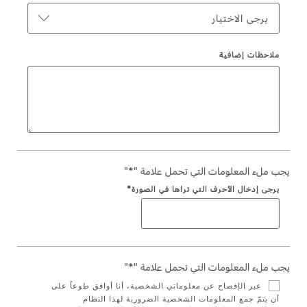
Ford Protect لمحة عامة عن
يرجى الاختيار
باقة الصيانة الفائقة
السعودية‬
باقة الخدمة
ملاحظات إضافية
باقة العناية الفائقة
الامارات
العربية
دعم المزامنة
المتحدة
تقنية 4 SYNC
اليمن
يجب ملء المعلومات التي تحمل علامة "*"
أجزاء
يرجى إدخال الأحرف التي تراها في الصورة*
قطع غيار فورد الأصلية
موتوركرافت
قطع مقلدة
يجب ملء المعلومات التي تحمل علامة "*"
عبر الإفصاح عن معلوماتي الشخصية، أنا أوافق طوعاً على
أن يتمّ جمع المعلومات الشخصية الضرورية لهذا النظام
اتصل بنا