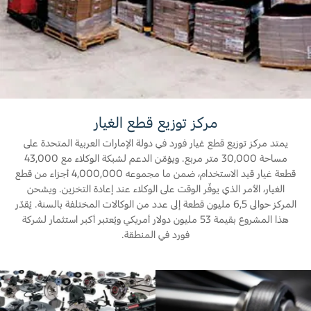
المساعدة على الطريق
البحرين
خطة الخدمات الممتدة
طلب سعر
إصلاح أضرار الحوادث
العراق
البحث عن الوكيل
القسائم والخصومات الخاصة بالصيانة
أسطول فورد
الأردن
الإطارات
الكويت
إضافات
مركز توزيع قطع الغيار
خدمات فورد
لبنان
يمتد مركز توزيع قطع غيار فورد في دولة الإمارات العربية المتحدة على
فورد بروتكت
مساحة 30,000 متر مربع. ويؤمّن الدعم لشبكة الوكلاء مع 43,000
خدمة المحرك
قطعة غيار قيد الاستخدام، ضمن ما مجموعه 4,000,000 أجزاء من قطع
خطة الخدمات الممتدة
سلطنة
خدمة الفرامل
الغيار، الأمر الذي يوفّر الوقت على الوكلاء عند إعادة التخزين. ويشحن
خدمة البطارية
المركز حوالى 6,5 مليون قطعة إلى عدد من الوكالات المختلفة بالسنة. يُقدّر
عمان
تغيير زيت
هذا المشروع بقيمة 53 مليون دولار أمريكي ويُعتبر أكبر استثمار لشركة
فورد في المنطقة.
تغيير الفلاتر
قطر
‫المملكة
الضمان والتأمين
العربية