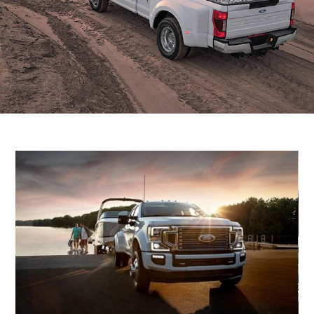
Ford Protect لمحة عامة عن
باقة الصيانة الفائقة
السعودية‬
باقة الخدمة
باقة العناية الفائقة
الامارات
العربية
دعم المزامنة
المتحدة
تقنية 4 SYNC
اليمن
أجزاء
قطع غيار فورد الأصلية
موتوركرافت
قطع مقلدة
اتصل بنا