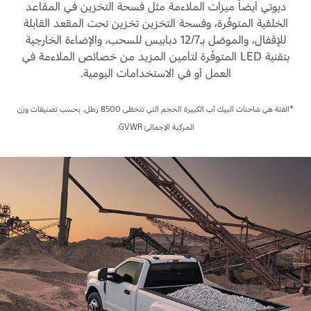
المساعدة على الطريق
ديوتي أيضاً ميزات الملاءمة مثل فسحة التخزين في المقاعد
البحرين
خطة الخدمات الممتدة
الخلفية المتوفّرة، وفسحة التخزين تخزين تحت المقعد القابلة
طلب سعر
للإقفال، والموصّل بـ12/7 دبابيس للسحب، والإضاءة الخارجية
إصلاح أضرار الحوادث
العراق
البحث عن الوكيل
بتقنية LED المتوفّرة لتأمين المزيد من خصائص الملاءمة في
القسائم والخصومات الخاصة بالصيانة
العمل أو في الاستخدامات اليومية.
أسطول فورد
الأردن
الإطارات
الكويت
*الفئة هي شاحنات البيك أب الكبيرة الحجم التي تتخطّى 8500 رطل. بحسب تصنيفات وزن
إضافات
خدمات فورد
المركبة الإجماليّ GVWR.
لبنان
فورد بروتكت
خدمة المحرك
خطة الخدمات الممتدة
سلطنة
خدمة الفرامل
خدمة البطارية
عمان
تغيير زيت
تغيير الفلاتر
قطر
‫المملكة
الضمان والتأمين
العربية