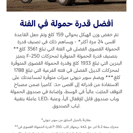
أفضل قدرة حمولة في الفئة
تمّ خفض وزن الهيكل بحوالي 159 كلغ وتمّ جعل القاعدة
أقسى 24 مرّة أكثر* - ويساهم ذلك في تصنيف قدرة
الحمولة القصوى الفضلى في الفئة التي تبلغ 3561 كلغ.**
يتميّز F-250 بتصنيف قدرة الحمولة المتوفّرة لمحرّكات
البنزين التي تبلغ 1933 كلغ وقدرة الحمولة القصوى المتوفّرة
لمحرّكات الديزل الفضلى في فئته الفرعية التي تبلغ 1788
كلغ.*** ويضمّ سوبر ديوتي ميزات متوفّرة لمساعدتك على
الاستفادة من قدراته إلى أقصى حدّ: كاميرا ضمن مصباح
التوقف المثبّت عالياً في الوسط، وإضاءة في صندوق الحمولة
عاملة بتقنية LED، وباب صندوق قابل للإقفال آلياً، وعتبة
لباب الصندوق.
*تصنيف مجموع وزن المركبة والمقطورة GCWR الأقصى الذي يبلغ 20548 كلغ في F-
التي تتخطّى 3856 كلغ.
*مقارنةً بالجيل السابق من سوبر ديوتي.
**قدرة الحمولة القصوى في F-350، ريجولار كاب، ‎4x2، محرّك سعة 6.2 لتر. مع