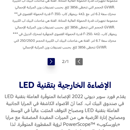
مجموعة تجهيزات قدرة الحمولة العالية المتانة. الفئة هي شاحنات البيك أب الكبيرة
الحجم التي تتخطّى 3856 كلغ. بحسب تصنيفات وزن المركبة الإجماليّ GVWR.
**قدرة الحمولة القصوى في F-350، ريجولار كاب، ‎4x2، محرّك سعة 6.2 لتر. مع
مجموعة تجهيزات قدرة الحمولة العالية المتانة. الفئة هي شاحنات البيك أب الكبيرة
الحجم التي تتخطّى 3856 كلغ. بحسب تصنيفات وزن المركبة الإجماليّ GVWR.
*** قدرة الحمولة القصوى المتوفّرة لمحرّك الديزل في F-250، ‏‎4x2، ريجولار كاب،
محرّك سعة 6.7 لتر. الفئة هي شاحنات البيك أب الكبيرة الحجم 250/2500 التي
تتخطّى 3856 كلغ. بحسب تصنيفات وزن المركبة الإجماليّ GVWR.
2
/
1
الإضاءة الخارجية بتقنية LED
يقدّم فورد سوبر ديوتي 2022 الإضاءة المتوفّرة العاملة بتقنية LED
في صندوق البيك أب. كما أنّ الأضواء الكاشفة في المرايا الجانبية
العاملة بتقنية LED ومصباح التوقف المثبّت عالياً في الوسط
ومصابيح إنارة الأرضية هي من الميزات المفيدة المضمّنة مع مرايا
«باورسكوب» ™PowerScope لرؤية المقطورة المتوفّرة. لذا