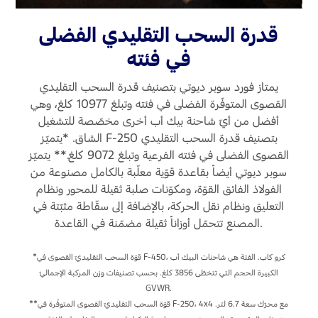
قدرة السحب التقليدي الفضلى
اتصل بنا
في فئته
البحث عن الوكيل
الأسئلة الشائعة
يمتاز فورد سوبر ديوتي بتصنيف قدرة السحب التقليدي
القصوى المتوفّرة الفضلى في فئته وتبلغ 10977 كلغ، وهي
أفضل من أيّ شاحنة بيك أب أخرى مخصّصة للتشغيل
الشاق. *يتميّز F-250 بتصنيف قدرة السحب التقليدي
 مع
القصوى الفضلى في فئته الفرعية وتبلغ 9072 كلغ.** يتميّز
سوبر ديوتي أيضاً بقاعدة قوّية معلّبة بالكامل مصنوعة من
الفولاذ الفائق القوّة، ومكوّنات صلبة ثقيلة للمحور ونظام
التعليق ونظام نقل الحركة، بالإضافة إلى سقّاطة مثبّتة في
المصنع تتحمّل أوزاناً ثقيلة مضمّنة في القاعدة.
*قوّة السحب التقليديّ القصوى في F-450، كرو كاب. الفئة هي شاحنات البيك أب
الكبيرة الحجم التي تتخطّى 3856 كلغ. بحسب تصنيفات وزن المركبة الإجماليّ
 القصوى بسقاطة «عنق الإوزة» في F-450، ريجولار كاب، ‎4x2.
GVWR.
**قوّة السحب التقليديّ القصوى المتوفّرة في F-250، ‏4x4‎ مع محرّك سعة 6.7 لتر.