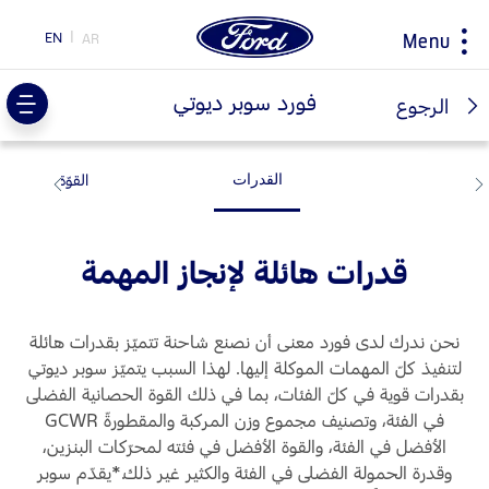
EN
AR
Menu
ty
فورد سوبر ديوتي
الرجوع
المرونة
القوّة
اختيار
ابحاث
سيارتي
حول فورد
القدرات
البلد
مغلومات الشركة
اكتشف مركبتك فورد
اكتشف جميع المركبات
قدرات هائلة لإنجاز المهمة
اكسسوارات
التاريخ و التراث
احجز طلب قيادة
تحميل المواصفات
نصائح القيادة و توفير الوقود
اكتشف فورد SYNC
إرشادات لتوفير الوقود
المبادرات
نحن ندرك لدى فورد معنى أن نصنع شاحنة تتميّز بقدرات هائلة
تقنية EcoBoost
لتنفيذ كلّ المهمات الموكلة إليها. لهذا السبب يتميّز سوبر ديوتي
بقدرات قوية في كلّ الفئات، بما في ذلك القوة الحصانية الفضلى
تكنولوجيا
محاربات بروح وردية
خدمة الصيانة
اختر
في الفئة، وتصنيف مجموع وزن المركبة والمقطورةّ GCWR
TM
جهة تحويل فورد برو
بلدك
الأفضل في الفئة، والقوة الأفضل في فئته لمحرّكات البنزين،
الخدمات السريعة
وقدرة الحمولة الفضلى في الفئة والكثير غير ذلك.*يقدّم سوبر
السعر ومكان