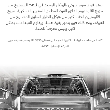
يمتاز فورد سوبر ديوتي بالهيكل الوحيد في فئته* المصنوع من
مزيج الألومنيوم الفائق القوة المطابق للمعايير العسكرية. مزيج
الألومنيوم أخفّ بكثير من هيكل الطراز السابق المصنوع من
الفولاذ، ومع ذلك فهو يتميّز بقوّة هائلة. ويقاوم الانبعاجات بشكل
أكبر، وليس معرّضاً للصدأ.
*الفئة هي شاحنات البيك أب الكبيرة الحجم التي تتخطّى 3856 كلغ بحسب تصنيفات وزن
المركبة الإجماليّ GVWR.