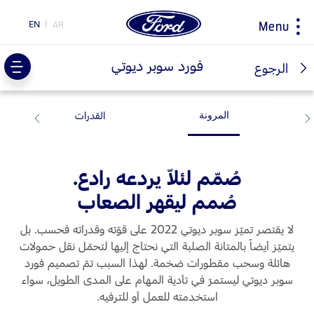
EN
AR
Menu
ty
فورد سوبر ديوتي
الرجوع
القدرات
اختيار
ابحاث
سيارتي
حول فورد
المرونة
البلد
مغلومات الشركة
اكتشف مركبتك فورد
اكتشف جميع المركبات
صُمّم لئلاّ يردعه رادع.
اكسسوارات
التاريخ و التراث
احجز طلب قيادة
تحميل المواصفات
نصائح القيادة و توفير الوقود
صُمم ليقهر الصعاب
اكتشف فورد SYNC
إرشادات لتوفير الوقود
المبادرات
لا يقتصر تميّز سوبر ديوتي 2022 على قوّته وقدراته فحسب. بل
تقنية EcoBoost
يتميّز أيضاً بالمتانة الصلبة التي نحتاج إليها لتحمّل نقل حمولات
تكنولوجيا
محاربات بروح وردية
خدمة الصيانة
هائلة وسحب مقطورات ضخمة. لهذا السبب تمّ تصميم فورد
اختر
TM
جهة تحويل فورد برو
بلدك
سوبر ديوتي ليستمرّ في تأدية المهام على المدى الطويل، سواء
الخدمات السريعة
استخدمته للعمل أو للترفيه.
السعر ومكان