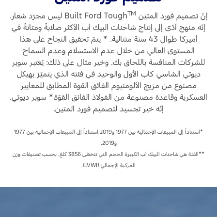
Ford Protect لمحة عامة عن
TM
إنّ تصميم فورد المتين Built Ford Tough
ليس مجرّد شعار.
باقة الصيانة الفائقة
السعودية‬
إنّه منهج أدّى إلى إنتاج شاحنات البيك أب الأكثر صلابةً ومتانةً في
باقة الخدمة
أميركا طوال 43 سنة متتالية. * يتمّ تحقيق النجاح على هذا
باقة العناية الفائقة
الامارات
المستوى العالي من خلال عدم الاستسلام وعدم السماح
للشركات المنافسة باللحاق بك. وخير مثال على ذلك: يُعتبر سوبر
العربية
ديوتي الشاسي كاب الأول والوحيد في فئته الذي يتميّز بهيكل
دعم المزامنة
مصنوع من مزيج الألومنيوم الفائق القوة المطابق للمعايير
المتحدة
العسكرية وقاعدة مصنوعة من الفولاذ الفائق القوّة.* سوبر ديوتي.
تقنية 4 SYNC
إنّه خير تجسيد لتصميم فورد المتين.
اليمن
أجزاء
*استناداً إلى المبيعات الإجمالية بين 1977 و2019.استناداً إلى المبيعات الإجمالية بين 1977
و2019.
**الفئة هي شاحنات البيك أب الكبيرة الحجم التي تتخطّى 3856 كلغ. بحسب تصنيفات وزن
قطع غيار فورد الأصلية
المركبة الإجماليّ GVWR.
موتوركرافت
قطع مقلدة
اتصل بنا